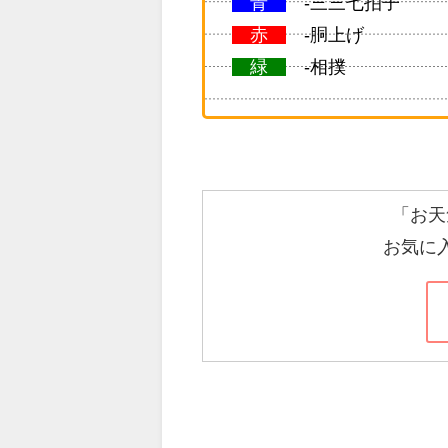
青
-三三七拍子
赤
-胴上げ
緑
-相撲
「お天
お気に