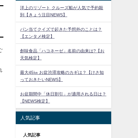
洋上のリゾート クルーズ船が人気で予約殺
到【きょう注目NEWS】
パン当てクイズで起きた予想外のことは？
【エンタメ検定】
ご
創味食品「ハコネーゼ」名前の由来は?【お
天気検定】
れ
最大45㎞ お盆渋滞攻略のカギは？【けさ知
っておきたいNEWS】
お盆期間中「休日割引」が適用される日は？
【NEWS検定】
人気記事
人気記事