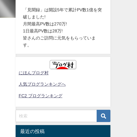
「見聞録」は開設5年で累計PV数1億を突
破しました!
月間最高PV数は270万!
1日最高PV数は28万!
皆さんのご訪問に元気をもらっていま
す。
にほんブログ村
人気ブログランキングへ
FC2 ブログランキング
最近の投稿