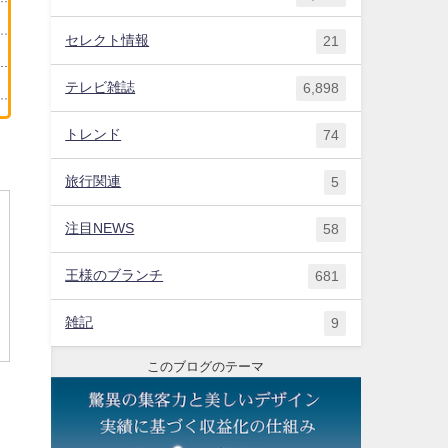
セレクト情報
21
テレビ雑誌
6,898
トレンド
74
旅行関連
5
注目NEWS
58
王様のブランチ
681
雑記
9
このブログのテーマ