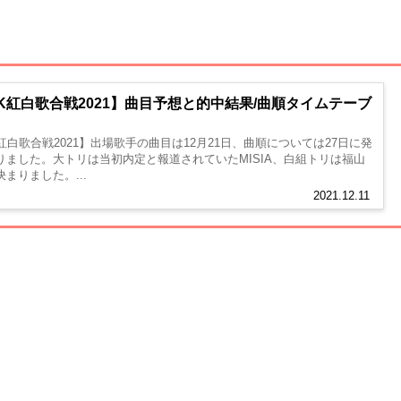
K紅白歌合戦2021】曲目予想と的中結果/曲順タイムテーブ
K紅白歌合戦2021】出場歌手の曲目は12月21日、曲順については27日に発
りました。大トリは当初内定と報道されていたMISIA、白組トリは福山
まりました。...
2021.12.11