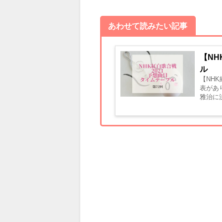
あわせて読みたい記事
【NH
ル
【NH
表があ
雅治に決