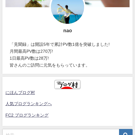
nao
「見聞録」は開設5年で累計PV数1億を突破しました!
月間最高PV数は270万!
1日最高PV数は28万!
皆さんのご訪問に元気をもらっています。
にほんブログ村
人気ブログランキングへ
FC2 ブログランキング