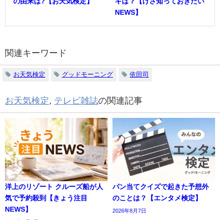
の由来は?【お天気検定】
ギは？【けさ知っておきたい
NEWS】
関連キーワード
お天気検定
グッドモーニング
依田司
お天気検定
,
テレビ雑誌
の関連記事
洋上のリゾート クルーズ船が人
パン当てクイズで起きた予想外
気で予約殺到【きょう注目
のことは？【エンタメ検定】
NEWS】
2026年8月7日