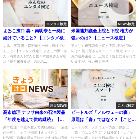
エンタメ検定
NEWS検定
よゐこ濱口 妻・南明奈と一緒に
米国連邦議会上院と下院 権力が
続けていること? 【エンタメ検
強いのは? 【ニュース検定】
定】
よゐこ濱口 妻・南明奈と一緒に続けてい
アメリカ連邦議会上院と下院 権力が強い
ること?【エンタメ検定】 よゐこの濱口さ
のは? -池上彰さんのニュース検定-アメリ
ん・有野さんお2人と佐々木健介さんが明
カの連邦議会は、上院と下院とに分かれて
治「総合栄養食品」の記念...
いますが、強い権力を持...
注目NEWS
ことば検定
高市総理 ナフサ由来の石油製品
ビートルズ「ノルウェーの森」
「年度を越えて供給継続」【き
原題は「森」ではなく? 【ことば
ょう注目NEWS】
検定】
高市総理「年度を越えて供給継続」「最後
ビートルズ「ノルウェーの森」原題は
の一押し」ナフサ倒産【きょう注目
「森」ではなく?【ことば検定】「♪ノル
NEWS】高市総理大臣はナフサ由来の石油
ウェーの森」という日本語のタイトルをつ