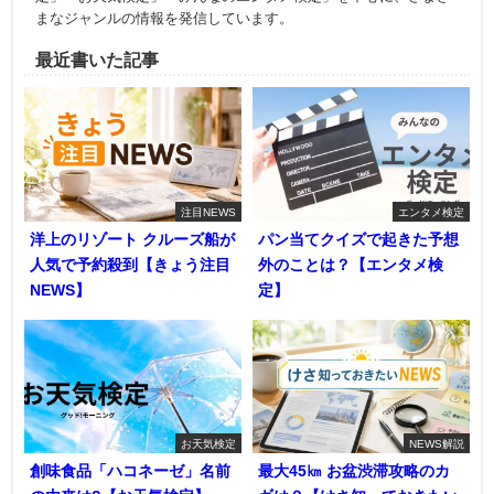
まなジャンルの情報を発信しています。
最近書いた記事
注目NEWS
エンタメ検定
洋上のリゾート クルーズ船が
パン当てクイズで起きた予想
人気で予約殺到【きょう注目
外のことは？【エンタメ検
NEWS】
定】
お天気検定
NEWS解説
創味食品「ハコネーゼ」名前
最大45㎞ お盆渋滞攻略のカ