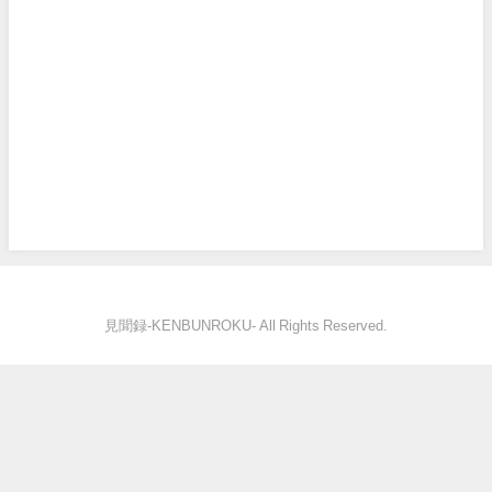
見聞録‐KENBUNROKU- All Rights Reserved.