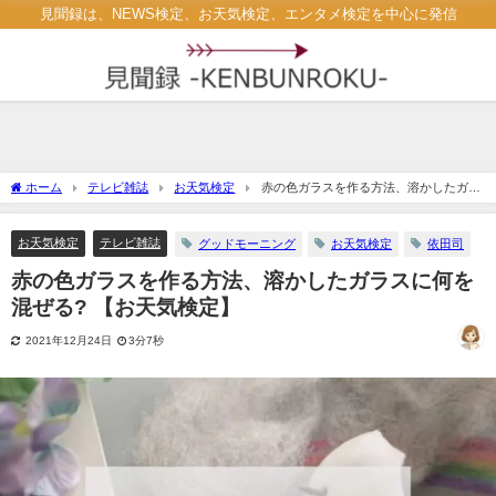
見聞録は、NEWS検定、お天気検定、エンタメ検定を中心に発信
ホーム
テレビ雑誌
お天気検定
赤の色ガラスを作る方法、溶かしたガラ
スに何を混ぜる? 【お天気検定】
お天気検定
テレビ雑誌
グッドモーニング
お天気検定
依田司
赤の色ガラスを作る方法、溶かしたガラスに何を
混ぜる? 【お天気検定】
2021年12月24日
3分7秒