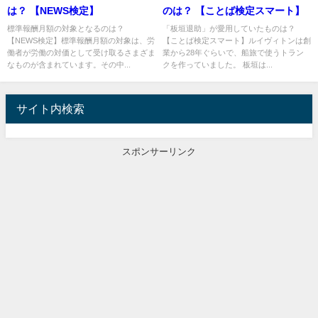
は？ 【NEWS検定】
のは？ 【ことば検定スマート】
標準報酬月額の対象となるのは？
「板垣退助」が愛用していたものは？
【NEWS検定】標準報酬月額の対象は、労
【ことば検定スマート】ルイヴィトンは創
働者が労働の対価として受け取るさまざま
業から28年ぐらいで、船旅で使うトラン
なものが含まれています。その中...
クを作っていました。 板垣は...
サイト内検索
スポンサーリンク