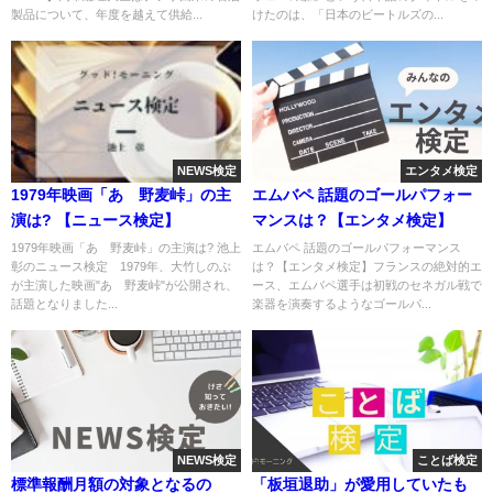
製品について、年度を越えて供給...
けたのは、「日本のビートルズの...
NEWS検定
エンタメ検定
1979年映画「あゝ野麦峠」の主
エムバペ 話題のゴールパフォー
演は? 【ニュース検定】
マンスは？【エンタメ検定】
1979年映画「あゝ野麦峠」の主演は? 池上
エムバペ 話題のゴールパフォーマンス
彰のニュース検定 1979年、大竹しのぶ
は？【エンタメ検定】フランスの絶対的エ
が主演した映画"あゝ野麦峠"が公開され、
ース、エムバペ選手は初戦のセネガル戦で
話題となりました...
楽器を演奏するようなゴールパ...
NEWS検定
ことば検定
標準報酬月額の対象となるの
「板垣退助」が愛用していたも