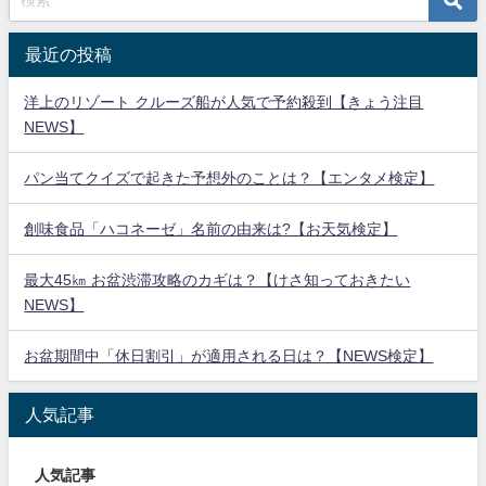
最近の投稿
洋上のリゾート クルーズ船が人気で予約殺到【きょう注目
NEWS】
パン当てクイズで起きた予想外のことは？【エンタメ検定】
創味食品「ハコネーゼ」名前の由来は?【お天気検定】
最大45㎞ お盆渋滞攻略のカギは？【けさ知っておきたい
NEWS】
お盆期間中「休日割引」が適用される日は？【NEWS検定】
人気記事
人気記事