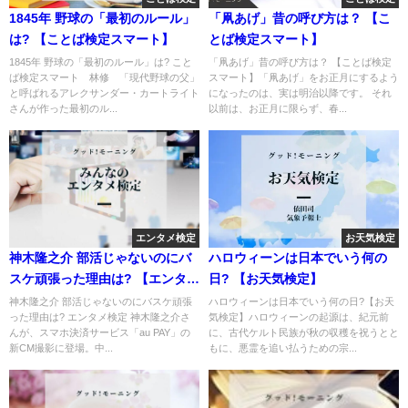
1845年 野球の「最初のルール」
「凧あげ」昔の呼び方は？ 【こ
は? 【ことば検定スマート】
とば検定スマート】
1845年 野球の「最初のルール」は? こと
「凧あげ」昔の呼び方は？ 【ことば検定
ば検定スマート 林修 「現代野球の父」
スマート】「凧あげ」をお正月にするよう
と呼ばれるアレクサンダー・カートライト
になったのは、実は明治以降です。 それ
さんが作った最初のル...
以前は、お正月に限らず、春...
エンタメ検定
お天気検定
神木隆之介 部活じゃないのにバ
ハロウィーンは日本でいう何の
スケ頑張った理由は? 【エンタメ
日? 【お天気検定】
検定】
神木隆之介 部活じゃないのにバスケ頑張
ハロウィーンは日本でいう何の日?【お天
った理由は? エンタメ検定 神木隆之介さ
気検定】ハロウィーンの起源は、紀元前
んが、スマホ決済サービス「au PAY」の
に、古代ケルト民族が秋の収穫を祝うとと
新CM撮影に登場。中...
もに、悪霊を追い払うための宗...