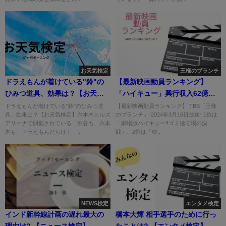
お天気検定
王様のブランチ
ドラえもんが着けている"鈴"の
【最新映画動員ランキング】
ひみつ道具、効果は？【お天気
「ハイキュー」興行収入62億円
検定】
を突破!
ドラえもんが着けている"鈴"のひみつ道
【最新映画動員ランキング】 TBS「王様
具、効果は？【お天気検定】六本木ヒルズ
のブランチ」-2024年3月16日放送- 1位は
アリーナで開催されている「渋谷も、六本
「劇場版ハイキュー!!ゴミ捨て場の決
木も、ドラえもんだらけ！」...
戦」、2位は「映...
NEWS検定
エンタメ検定
インド新幹線計画の遅れ最大の
橋本大輝 相手選手のために行っ
理由は? 【ニュース検定】
たことは? 【エンタメ検定】