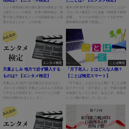
インド新幹線計画の遅れ最大の理由は? 池
橋本大輝 相手選手のために行ったことは?
上彰のニュース検定 日本の新幹線は、世
【エンタメ検定】パリ五輪「体操男子団体
界で高く評価されインドの高速鉄道にも採
決勝」、ライバル中国にリードを許す中、
用されましたが、この計画...
最終種目の鉄棒で登場し...
エンタメ検定
ことば検定
天童よしみ 地方で必ず購入する
「月下老人」とはどんな人物？
ものは? 【エンタメ検定】
【ことば検定スマート】
天童よしみ 地方で必ず購入するものは?
「月下老人」とはどんな人物？【ことば検
【エンタメ検定】天童よしみさんと石田ゆ
定スマート】「月下老人」は、中国の故事
り子さんが出演する、スポーツくじの新
が由来になっています。あるとき、韋固と
CMが公開されました。そこ...
いう人物が旅をしていました...