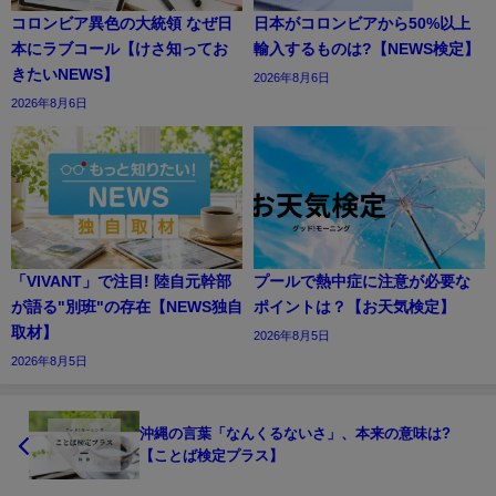
コロンビア異色の大統領 なぜ日
日本がコロンビアから50%以上
本にラブコール【けさ知ってお
輸入するものは?【NEWS検定】
きたいNEWS】
2026年8月6日
2026年8月6日
「VIVANT」で注目! 陸自元幹部
プールで熱中症に注意が必要な
が語る"別班"の存在【NEWS独自
ポイントは？【お天気検定】
取材】
2026年8月5日
2026年8月5日
沖縄の言葉「なんくるないさ」、本来の意味は?
【ことば検定プラス】