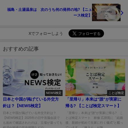
福島・土湯温泉は 次のうち何の発祥の地? 【ニュ
ース検定】
Xでフォローしよう
おすすめの記事
NEWS検定
ことば検定
日本と中国が掲げている外交方
「里帰り」本来は"誰"が実家に
針は？【NEWS検定】
帰る? 【ことば検定スマート】
日本と中国が掲げている外交方針は？
「里帰り」本来は"誰"が実家に帰る? こ
【NEWS検定】2025年の日中首脳会談で
とば検定スマート 林修 広辞苑に「結婚
も改めて確認されたのは、立場が違っても
後、新婦が初めて生家に行く儀式"と載っ
経済や地域の安全保障などの...
ています。「嫁入り」が無...