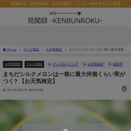
見聞録は、NEWS検定、お天気検定、エンタメ検定を中心に発信
ホーム
テレビ雑誌
お天気検定
まちだシルクメロンは一株に最大何個く
らい実がつく? 【お天気検定】
お天気検定
テレビ雑誌
グッドモーニング
お天気検定
依田司
まちだシルクメロンは一株に最大何個くらい実が
つく? 【お天気検定】
2021年3月17日
3分11秒