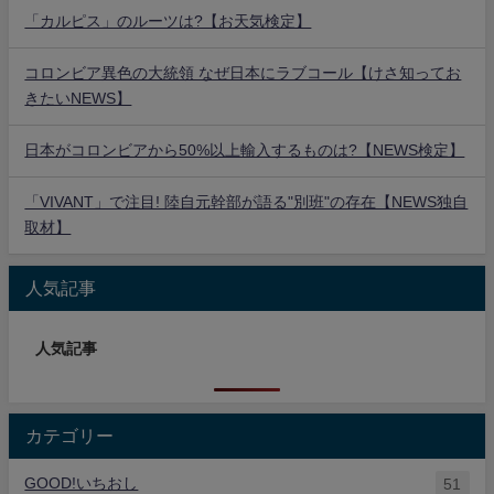
「カルピス」のルーツは?【お天気検定】
コロンビア異色の大統領 なぜ日本にラブコール【けさ知ってお
きたいNEWS】
日本がコロンビアから50%以上輸入するものは?【NEWS検定】
「VIVANT」で注目! 陸自元幹部が語る"別班"の存在【NEWS独自
取材】
人気記事
人気記事
カテゴリー
GOOD!いちおし
51