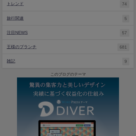
トレンド
74
旅行関連
5
注目NEWS
57
王様のブランチ
681
雑記
9
このブログのテーマ