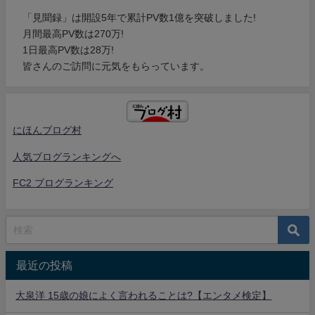
「見聞録」は開設5年で累計PV数1億を突破しました!
月間最高PV数は270万!
1日最高PV数は28万!
皆さんのご訪問に元気をもらっています。
にほんブログ村
人気ブログランキングへ
FC2 ブログランキング
最近の投稿
大泉洋 15歳の娘によく言われることは?【エンタメ検定】