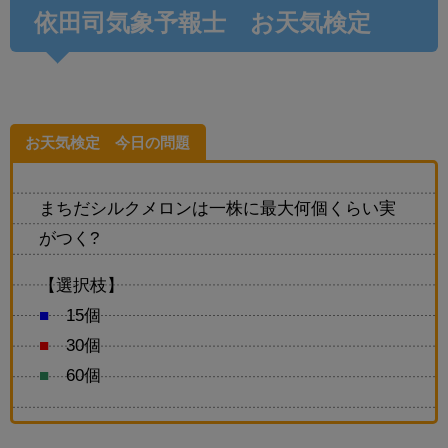
依田司気象予報士 お天気検定
お天気検定 今日の問題
まちだシルクメロンは一株に最大何個くらい実
がつく?
【選択枝】
■
15個
■
30個
■
60個