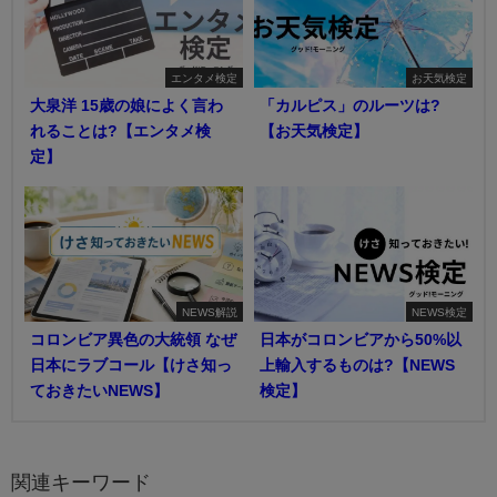
エンタメ検定
お天気検定
大泉洋 15歳の娘によく言わ
「カルピス」のルーツは?
れることは?【エンタメ検
【お天気検定】
定】
NEWS解説
NEWS検定
コロンビア異色の大統領 なぜ
日本がコロンビアから50%以
日本にラブコール【けさ知っ
上輸入するものは?【NEWS
ておきたいNEWS】
検定】
関連キーワード