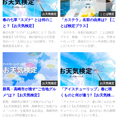
お天気検定
ことば検定
春の七草 "スズナ" とは何のこ
「カステラ」名前の由来は? 【こ
と？【お天気検定】
とば検定プラス】
春の七草 "スズナ" とは何のこと？【お天
「カステラ」名前の由来は? ことば検定
気検定】1月7日は、桃の節句などの五節
プラス 林修 「カステラ」とは、中世ヨ
句の一つ「人日(じんじつ)の節句」です。
ーロッパで、現在のスペイン中央部に存在
無病息災を祈り、古...
した"カスティーリャ王国"...
お天気検定
お天気検定
群馬・高崎市が推す"ご当地グル
「アイスチューリップ」春に咲
メ"は？【お天気検定】
くものと何が違う?【お天気検
定】
群馬・高崎市が推す"ご当地グルメ"は？
「アイスチューリップ」春に咲くものと何
【お天気検定】群馬・高崎市のご当地グル
が違う?【お天気検定】そもそも「アイス
メ「パスタ」を提供するお店は、高崎市内
チューリップ」とは、花の少ない冬の期間
になんと130店舗ほどあり...
に花を咲かせようという考え...