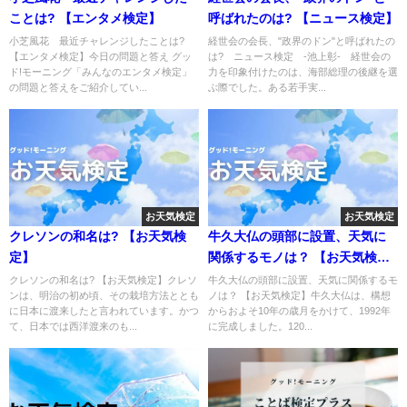
ことは? 【エンタメ検定】
呼ばれたのは? 【ニュース検定】
小芝風花 最近チャレンジしたことは?
経世会の会長、"政界のドン"と呼ばれたの
【エンタメ検定】今日の問題と答え グッ
は? ニュース検定 -池上彰- 経世会の
ド!モーニング「みんなのエンタメ検定」
力を印象付けたのは、海部総理の後継を選
の問題と答えをご紹介してい...
ぶ際でした。ある若手実...
お天気検定
お天気検定
クレソンの和名は? 【お天気検
牛久大仏の頭部に設置、天気に
定】
関係するモノは？ 【お天気検
定】
クレソンの和名は? 【お天気検定】クレソ
牛久大仏の頭部に設置、天気に関係するモ
ンは、明治の初め頃、その栽培方法ととも
ノは？ 【お天気検定】牛久大仏は、構想
に日本に渡来したと言われています。かつ
からおよそ10年の歳月をかけて、1992年
て、日本では西洋渡来のも...
に完成しました。120...