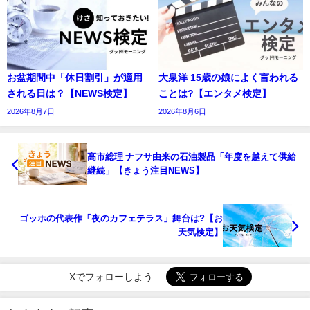
お盆期間中「休日割引」が適用
大泉洋 15歳の娘によく言われる
される日は？【NEWS検定】
ことは?【エンタメ検定】
2026年8月7日
2026年8月6日
高市総理 ナフサ由来の石油製品「年度を越えて供給
継続」【きょう注目NEWS】
ゴッホの代表作「夜のカフェテラス」舞台は?【お
天気検定】
Xでフォローしよう