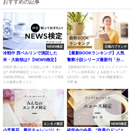
おすすめの記事
NEWS検定
王様のブランチ
冷戦中 西ベルリンで演説した
【最新BOOKランキング】人気
米・大統領は?【NEWS検定】
警察小説シリーズ最新刊「分水
隠蔽捜査11」
冷戦中 西ベルリンで演説した米・大統領
【最新BOOKランキング】ブックファース
は?【NEWS検定】ジョン・F・ケネディ
ト アトレ吉祥寺店による総合ランキング-
大統領(当時)は、1963年西ベルリンで市民
1月12日～18日- 1位「分水 隠蔽捜査11」
との連携を誓ってド...
今野 敏、...
エンタメ検定
NEWS検定
小芝風花 最近チャレンジした
経世会の会長、"政界のドン"と