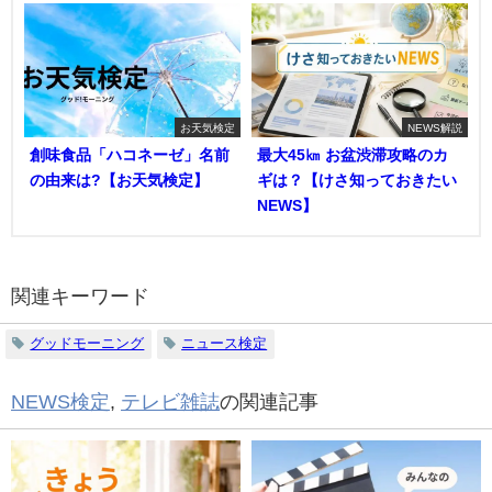
お天気検定
NEWS解説
創味食品「ハコネーゼ」名前
最大45㎞ お盆渋滞攻略のカ
の由来は?【お天気検定】
ギは？【けさ知っておきたい
NEWS】
関連キーワード
グッドモーニング
ニュース検定
NEWS検定
,
テレビ雑誌
の関連記事