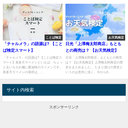
ことば検定
お天気検定
「チャルメラ」の語源は? 【こと
日光「上澤梅太郎商店」もとも
ば検定スマート】
との商売は？ 【お天気検定】
「チャルメラ」の語源は? 【ことば検定ス
日光「上澤梅太郎商店」もともとの商売
マート】喜多方ラーメンといえば、ちょっ
は？ 【お天気検定】上澤梅太郎商店の歴
と太いちぢれ麺に醤油味のラーメンです。
史をまとめました。 たまり漬けの歴史と
喜多方ラーメンの発祥は、...
いうのは意外に浅く、今から8...
サイト内検索
スポンサーリンク