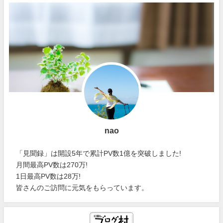
nao
「見聞録」は開設5年で累計PV数1億を突破しました!
月間最高PV数は270万!
1日最高PV数は28万!
皆さんのご訪問に元気をもらっています。