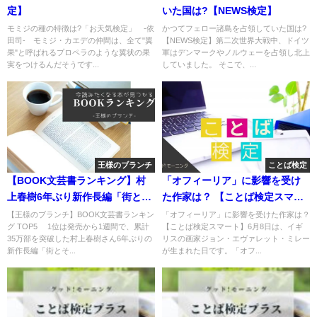
定】
いた国は?【NEWS検定】
モミジの種の特徴は?「お天気検定」 -依
かつてフェロー諸島を占領していた国は?
田司- モミジ・カエデの仲間は、全て"翼
【NEWS検定】第二次世界大戦中、ドイツ
果"と呼ばれるプロペラのような翼状の果
軍はデンマークやノルウェーを占領し北上
実をつけるんだそうです...
していました。 そこで、...
王様のブランチ
ことば検定
【BOOK文芸書ランキング】村
「オフィーリア」に影響を受け
上春樹6年ぶり新作長編「街とそ
た作家は？ 【ことば検定スマー
の不確かな壁」
ト】
【王様のブランチ】BOOK文芸書ランキン
「オフィーリア」に影響を受けた作家は？
グ TOP5 1位は発売から1週間で、累計
【ことば検定スマート】6月8日は、イギ
35万部を突破した村上春樹さん6年ぶりの
リスの画家ジョン・エヴァレット・ミレー
新作長編「街とそ...
が生まれた日です。「オフ...