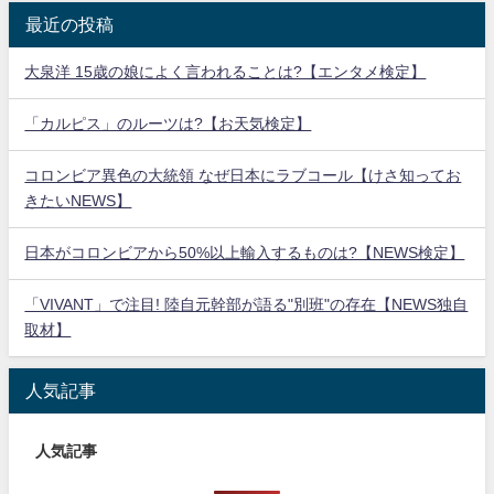
最近の投稿
大泉洋 15歳の娘によく言われることは?【エンタメ検定】
「カルピス」のルーツは?【お天気検定】
コロンビア異色の大統領 なぜ日本にラブコール【けさ知ってお
きたいNEWS】
日本がコロンビアから50%以上輸入するものは?【NEWS検定】
「VIVANT」で注目! 陸自元幹部が語る"別班"の存在【NEWS独自
取材】
人気記事
人気記事