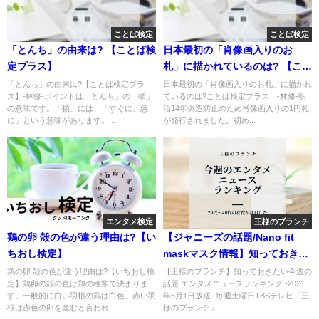
ことば検定
ことば検定
「とんち」の由来は? 【ことば検
日本最初の「肖像画入りのお
定プラス】
札」に描かれているのは? 【こと
ば検定プラス】
「とんち」の由来は?【ことば検定プラ
日本最初の「肖像画入りのお札」に描かれ
ス】-林修-ポイントは「とんち」の「頓」
ているのは?ことば検定プラス -林修-明
の意味です。「頓」には、「すぐに、急
治14年偽造防止のため肖像画入りの1円札
に」という意味があります。...
が発行されました。初め...
エンタメ検定
王様のブランチ
鶏の卵 殻の色が違う理由は?【い
【ジャニーズの話題/Nano fit
ちおし検定】
maskマスク情報】知っておきた
いエンタメニュース
鶏の卵 殻の色が違う理由は?【いちおし検
【王様のブランチ】知っておきたい今週の
定】鶏卵の殻の色は鶏の種類で決まりま
話題 エンタメニュースランキング -2021
す。一般的に白い羽根の鶏は白色、赤い羽
年5月1日放送- 毎週土曜日TBSテレビ「王
根は赤色の卵を産むと言われ...
様のブランチ」...