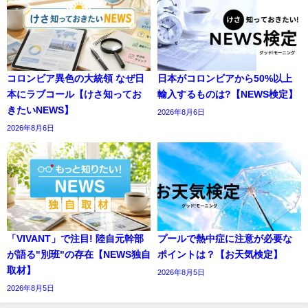
コロンビア異色の大統領 なぜ日
日本がコロンビアから50%以上
本にラブコール【けさ知ってお
輸入するものは?【NEWS検定】
きたいNEWS】
2026年8月6日
2026年8月6日
「VIVANT」で注目! 陸自元幹部
プールで熱中症に注意が必要な
が語る"別班"の存在【NEWS独自
ポイントは？【お天気検定】
取材】
2026年8月5日
2026年8月5日