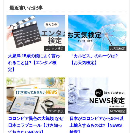
最近書いた記事
エンタメ検定
お天気検定
大泉洋 15歳の娘によく言わ
「カルピス」のルーツは?
れることは?【エンタメ検
【お天気検定】
定】
NEWS解説
NEWS検定
コロンビア異色の大統領 なぜ
日本がコロンビアから50%以
日本にラブコール【けさ知っ
上輸入するものは?【NEWS
ておきたいNEWS】
検定】