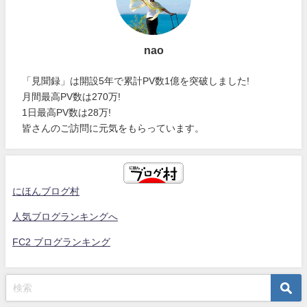
nao
「見聞録」は開設5年で累計PV数1億を突破しました!
月間最高PV数は270万!
1日最高PV数は28万!
皆さんのご訪問に元気をもらっています。
にほんブログ村
人気ブログランキングへ
FC2 ブログランキング