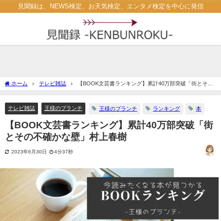
見聞録は、NEWS検定、お天気検定、エンタメ検定を中心に発信
ホーム
テレビ雑誌
【BOOK文芸書ランキング】累計40万部突破「街とその
不確かな壁」村上春樹
テレビ雑誌
王様のブランチ
王様のブランチ
ランキング
本
【BOOK文芸書ランキング】累計40万部突破「街
とその不確かな壁」村上春樹
2023年6月30日
4分37秒