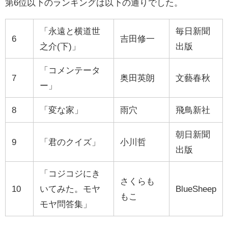
第6位以下のランキングは以下の通りでした。
「永遠と横道世
毎日新聞
6
吉田修一
之介(下)」
出版
「コメンテータ
7
奥田英朗
文藝春秋
ー」
8
「変な家」
雨穴
飛鳥新社
朝日新聞
9
「君のクイズ」
小川哲
出版
「コジコジにき
さくらも
10
いてみた。モヤ
BlueSheep
もこ
モヤ問答集」