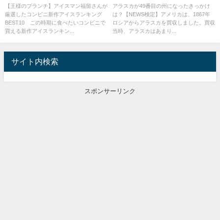
留厳選-
【王様のブランチ】アイスマン福留さんが
アラスカが49番目の州になったきっかけ
厳選したコンビニ新作アイスランキング
は？【NEWS検定】アメリカは、1867年
BEST10 この時期に食べたいコンビニで
ロシアからアラスカを買収しました。買収
買える新作アイスランキン...
当時、アラスカはあまり...
サイト内検索
スポンサーリンク