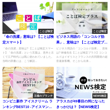
ことば検定
ことば検定
「命の洗濯」意味は? 【ことば検
ビジネス用語の「コンコルド効
定スマート】
果」、意味は? 【ことば検定プラ
ス】
「命の洗濯」意味は? 【ことば検定スマー
ビジネス用語の「コンコルド効果」、意味
ト】「命の洗濯」という言葉は、意外と古
は? 林修先生【ことば検定プラス】コンコ
くて江戸時代には既に使われていました。
ルドはイギリスとフランスの共同開発の超
当時の辞書には、こう解説...
音速旅客機。そこから出来...
王様のブランチ
NEWS検定
コンビニ新作 アイスクリーム ラ
アラスカが49番目の州になった
ンキングBEST10 -アイスマン福
きっかけは？【NEWS検定】