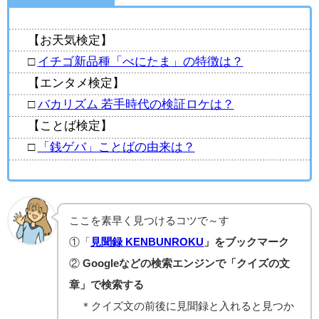
【お天気検定】
□
イチゴ新品種「べにたま」の特徴は？
【エンタメ検定】
□
バカリズム 若手時代の検証ロケは？
【ことば検定】
□
「銭ゲバ」ことばの由来は？
ここを素早く見つけるコツで～す
①「
見聞録 KENBUNROKU
」をブックマーク
②
Googleなどの検索エンジンで「クイズの文
章」で検索する
＊クイズ文の前後に見聞録と入れると見つか