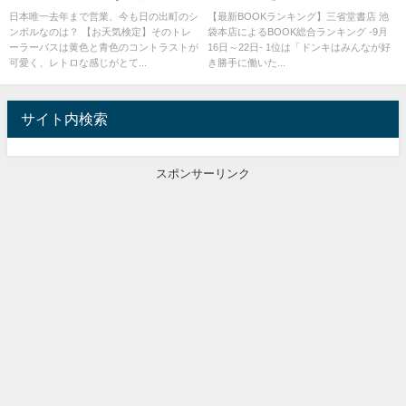
天気検定】
ーテ本
日本唯一去年まで営業、今も日の出町のシ
【最新BOOKランキング】三省堂書店 池
ンボルなのは？ 【お天気検定】そのトレ
袋本店によるBOOK総合ランキング -9月
ーラーバスは黄色と青色のコントラストが
16日～22日- 1位は「ドンキはみんなが好
可愛く、レトロな感じがとて...
き勝手に働いた...
サイト内検索
スポンサーリンク