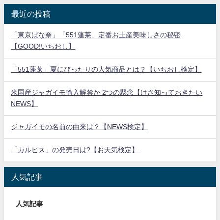
最近の投稿
「東京ばな奈」「551蓬莱」定番お土産美味しさの秘密
【GOOD!いちおし】
「551蓬莱」夏にぴったりの人気商品とは？【いちおし検定】
米国産ジャガイモ輸入解禁か 2つの懸念【けさ知っておきたい
NEWS】
ジャガイモの名前の由来は？【NEWS検定】
「カルピス」の発売日は?【お天気検定】
人気記事
人気記事