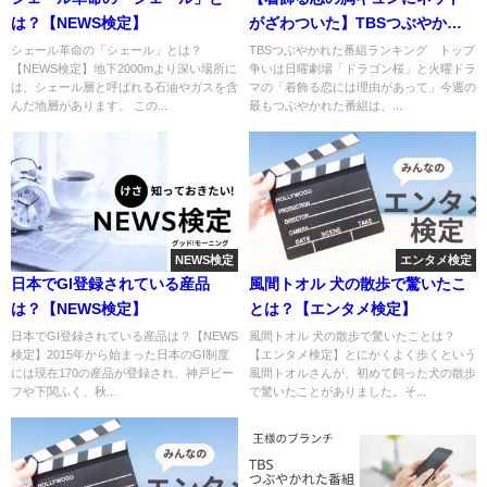
は？【NEWS検定】
がざわついた】TBSつぶやかれ
た番組
シェール革命の「シェール」とは？
TBSつぶやかれた番組ランキング トップ
【NEWS検定】地下2000mより深い場所に
争いは日曜劇場「ドラゴン桜」と火曜ドラ
は、シェール層と呼ばれる石油やガスを含
マの「着飾る恋には理由があって」今週の
んだ地層があります。 この...
最もつぶやかれた番組は、...
NEWS検定
エンタメ検定
日本でGI登録されている産品
風間トオル 犬の散歩で驚いたこ
は？【NEWS検定】
とは？【エンタメ検定】
日本でGI登録されている産品は？【NEWS
風間トオル 犬の散歩で驚いたことは？
検定】2015年から始まった日本のGI制度
【エンタメ検定】とにかくよく歩くという
には現在170の産品が登録され、神戸ビー
風間トオルさんが、初めて飼った犬の散歩
フや下関ふく、秋...
で驚いたことがありました。そ...