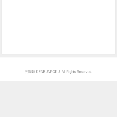
見聞録‐KENBUNROKU- All Rights Reserved.