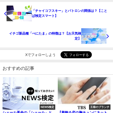
「チャイコフスキー」とパトロンの関係は？【こと
ば検定スマート】
イチゴ新品種「べにたま」の特徴は？【お天気検
定】
Xでフォローしよう
おすすめの記事
NEWS検定
王様のブランチ
シェール革命の「シェール」と
【着飾る恋の胸キュンにネット