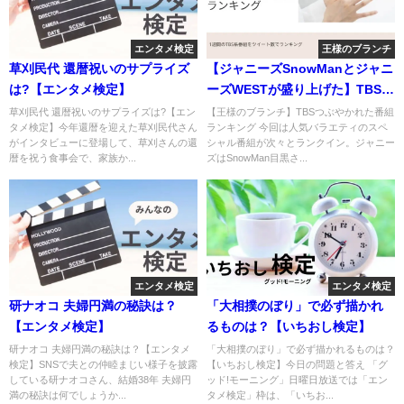
エンタメ検定
王様のブランチ
草刈民代 還暦祝いのサプライズ
【ジャニーズSnowManとジャニ
は?【エンタメ検定】
ーズWESTが盛り上げた】TBSつ
ぶやかれた番組
草刈民代 還暦祝いのサプライズは?【エン
【王様のブランチ】TBSつぶやかれた番組
タメ検定】今年還暦を迎えた草刈民代さん
ランキング 今回は人気バラエティのスペ
がインタビューに登場して、草刈さんの還
シャル番組が次々とランクイン。ジャニー
暦を祝う食事会で、家族か...
ズはSnowMan目黒さ...
エンタメ検定
エンタメ検定
研ナオコ 夫婦円満の秘訣は？
「大相撲のぼり」で必ず描かれ
【エンタメ検定】
るものは？【いちおし検定】
研ナオコ 夫婦円満の秘訣は？【エンタメ
「大相撲のぼり」で必ず描かれるものは？
検定】SNSで夫との仲睦まじい様子を披露
【いちおし検定】今日の問題と答え 「グ
している研ナオコさん、結婚38年 夫婦円
ッド!モーニング」日曜日放送では「エン
満の秘訣は何でしょうか...
タメ検定」枠は、「いちお...