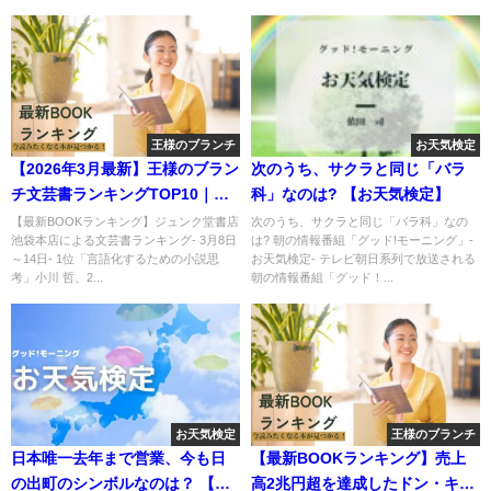
王様のブランチ
お天気検定
【2026年3月最新】王様のブラン
次のうち、サクラと同じ「バラ
チ文芸書ランキングTOP10｜今
科」なのは? 【お天気検定】
売れてる話題本
【最新BOOKランキング】ジュンク堂書店
次のうち、サクラと同じ「バラ科」なの
池袋本店による文芸書ランキング- 3月8日
は? 朝の情報番組「グッド!モーニング」-
～14日- 1位「言語化するための小説思
お天気検定- テレビ朝日系列で放送される
考」小川 哲、2...
朝の情報番組「グッド！...
お天気検定
王様のブランチ
日本唯一去年まで営業、今も日
【最新BOOKランキング】売上
の出町のシンボルなのは？ 【お
高2兆円超を達成したドン・キホ