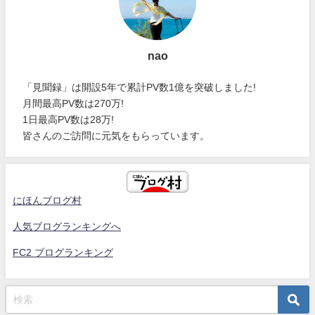
nao
「見聞録」は開設5年で累計PV数1億を突破しました!
月間最高PV数は270万!
1日最高PV数は28万!
皆さんのご訪問に元気をもらっています。
にほんブログ村
人気ブログランキングへ
FC2 ブログランキング