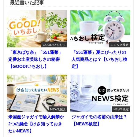
最近書いた記事
GOOD!いちおし
エンタメ検定
「東京ばな奈」「551蓬莱」
「551蓬莱」夏にぴったりの
定番お土産美味しさの秘密
人気商品とは？【いちおし検
【GOOD!いちおし】
定】
NEWS解説
NEWS検定
米国産ジャガイモ輸入解禁か
ジャガイモの名前の由来は？
2つの懸念【けさ知っておき
【NEWS検定】
たいNEWS】