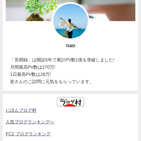
nao
「見聞録」は開設5年で累計PV数1億を突破しました!
月間最高PV数は270万!
1日最高PV数は28万!
皆さんのご訪問に元気をもらっています。
にほんブログ村
人気ブログランキングへ
FC2 ブログランキング