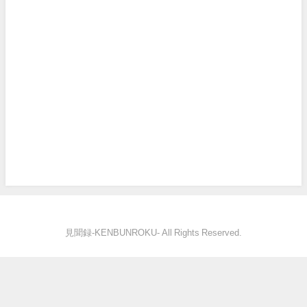
見聞録‐KENBUNROKU- All Rights Reserved.