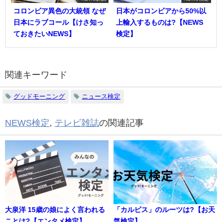
コロンビア異色の大統領 なぜ
日本がコロンビアから50%以
日本にラブコール【けさ知っ
上輸入するものは?【NEWS
ておきたいNEWS】
検定】
関連キーワード
グッドモーニング
ニュース検定
NEWS検定
,
テレビ雑誌
の関連記事
大泉洋 15歳の娘によく言われる
「カルピス」のルーツは?【お天
ことは?【エンタメ検定】
気検定】