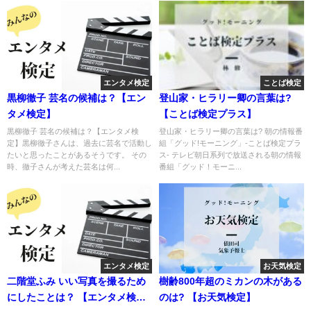
エンタメ検定
ことば検定
黒柳徹子 芸名の候補は？【エン
登山家・ヒラリー卿の言葉は?
タメ検定】
【ことば検定プラス】
黒柳徹子 芸名の候補は？【エンタメ検
登山家・ヒラリー卿の言葉は? 朝の情報番
定】黒柳徹子さんは、過去に芸名で活動し
組「グッド!モーニング」-ことば検定プラ
たいと思ったことがあるそうです。 その
ス- テレビ朝日系列で放送される朝の情報
時、徹子さんが考えた芸名は何...
番組「グッド！モーニ...
エンタメ検定
お天気検定
二階堂ふみ いい写真を撮るため
樹齢800年超のミカンの木がある
にしたことは？ 【エンタメ検
のは? 【お天気検定】