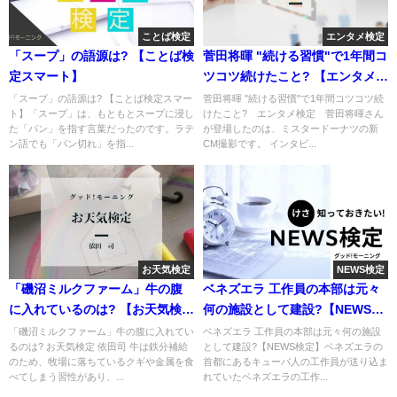
ことば検定
エンタメ検定
「スープ」の語源は? 【ことば検
菅田将暉 "続ける習慣"で1年間コ
定スマート】
ツコツ続けたこと? 【エンタメ検
定】
「スープ」の語源は? 【ことば検定スマー
菅田将暉 "続ける習慣"で1年間コツコツ続
ト】「スープ」は、もともとスープに浸し
けたこと? エンタメ検定 菅田将暉さん
た「パン」を指す言葉だったのです。ラテ
が登場したのは、ミスタードーナツの新
ン語でも「パン切れ」を指...
CM撮影です。 インタビ...
お天気検定
NEWS検定
「磯沼ミルクファーム」牛の腹
ベネズエラ 工作員の本部は元々
に入れているのは? 【お天気検
何の施設として建設?【NEWS検
定】
定】
「磯沼ミルクファーム」牛の腹に入れてい
ベネズエラ 工作員の本部は元々何の施設
るのは? お天気検定 依田司 牛は鉄分補給
として建設?【NEWS検定】ベネズエラの
のため、牧場に落ちているクギや金属を食
首都にあるキューバ人の工作員が送り込ま
べてしまう習性があり、...
れていたベネズエラの工作...