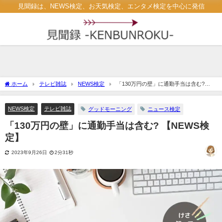
見聞録は、NEWS検定、お天気検定、エンタメ検定を中心に発信
ホーム
テレビ雑誌
NEWS検定
「130万円の壁」に通勤手当は含む?
【NEWS検定】
NEWS検定
テレビ雑誌
グッドモーニング
ニュース検定
「130万円の壁」に通勤手当は含む? 【NEWS検
定】
2023年9月26日
2分31秒