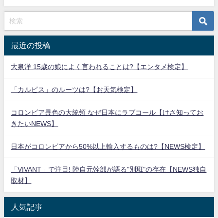
最近の投稿
大泉洋 15歳の娘によく言われることは?【エンタメ検定】
「カルピス」のルーツは?【お天気検定】
コロンビア異色の大統領 なぜ日本にラブコール【けさ知ってお
きたいNEWS】
日本がコロンビアから50%以上輸入するものは?【NEWS検定】
「VIVANT」で注目! 陸自元幹部が語る"別班"の存在【NEWS独自
取材】
人気記事