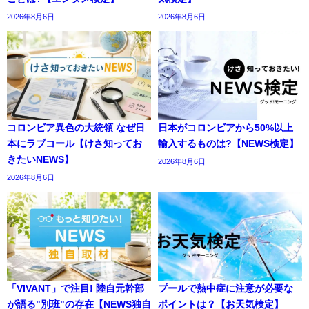
2026年8月6日
2026年8月6日
コロンビア異色の大統領 なぜ日
日本がコロンビアから50%以上
本にラブコール【けさ知ってお
輸入するものは?【NEWS検定】
きたいNEWS】
2026年8月6日
2026年8月6日
「VIVANT」で注目! 陸自元幹部
プールで熱中症に注意が必要な
が語る"別班"の存在【NEWS独自
ポイントは？【お天気検定】