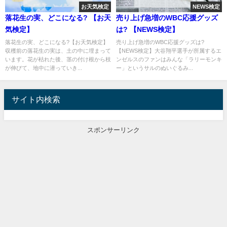
お天気検定
NEWS検定
落花生の実、どこになる? 【お天
売り上げ急増のWBC応援グッズ
気検定】
は? 【NEWS検定】
落花生の実、どこになる?【お天気検定】
売り上げ急増のWBC応援グッズは?
収穫前の落花生の実は、土の中に埋まって
【NEWS検定】大谷翔平選手が所属するエ
います。花が枯れた後、茎の付け根から枝
ンゼルスのファンはみんな「ラリーモンキ
が伸びて、地中に潜っていき...
ー」というサルのぬいぐるみ...
サイト内検索
スポンサーリンク