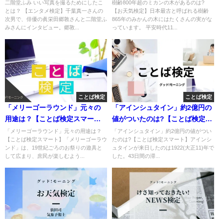
定】
二階堂ふみ いい写真を撮るためにしたこ
樹齢800年超のミカンの木があるのは?
とは？ 【エンタメ検定】千葉真一さんの
【お天気検定】日本最古と呼ばれる樹齢
次男で、俳優の眞栄田郷敦さんと二階堂ふ
865年のみかんの木にはたくさんの実がな
みさんにインタビュー。郷敦...
っています。 平安時代11...
ことば検定
ことば検定
「メリーゴーラウンド」元々の
「アインシュタイン」約2億円の
用途は？【ことば検定スマー
値がついたのは?【ことば検定ス
ト】
マート】
「メリーゴーラウンド」元々の用途は？
「アインシュタイン」約2億円の値がつい
【ことば検定スマート】「メリーゴーラウ
たのは?【ことば検定スマート】アインシ
ンド」は、19世紀ごろのお祭りの遊具と
ュタインが来日したのは1922(大正11)年で
して広まり、庶民が楽しむよう...
した。43日間の滞...