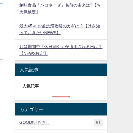
創味食品「ハコネーゼ」名前の由来は?【お
天気検定】
最大45㎞ お盆渋滞攻略のカギは？【けさ知
っておきたいNEWS】
お盆期間中「休日割引」が適用される日は？
【NEWS検定】
人気記事
人気記事
カテゴリー
GOOD!いちおし
51