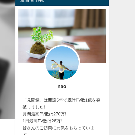
nao
「見聞録」は開設5年で累計PV数1億を突
破しました!
月間最高PV数は270万!
1日最高PV数は28万!
皆さんのご訪問に元気をもらっていま
す。