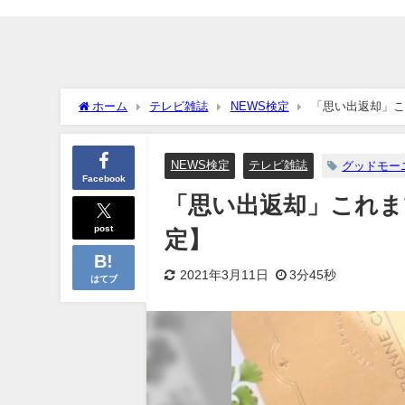
ホーム
テレビ雑誌
NEWS検定
「思い出返却」こ
NEWS検定
テレビ雑誌
グッドモー
Facebook
「思い出返却」これま
post
定】
2021年3月11日
3分45秒
はてブ