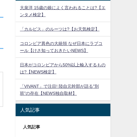
大泉洋 15歳の娘によく言われることは?【エ
ンタメ検定】
「カルピス」のルーツは?【お天気検定】
コロンビア異色の大統領 なぜ日本にラブコ
ール【けさ知っておきたいNEWS】
日本がコロンビアから50%以上輸入するもの
は?【NEWS検定】
「VIVANT」で注目! 陸自元幹部が語る"別
班"の存在【NEWS独自取材】
人気記事
人気記事