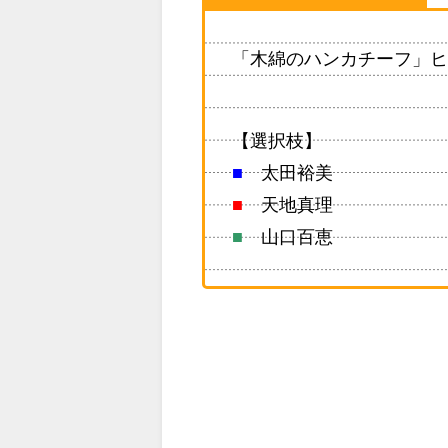
「木綿のハンカチーフ」ヒ
【選択枝】
■
太田裕美
■
天地真理
■
山口百恵