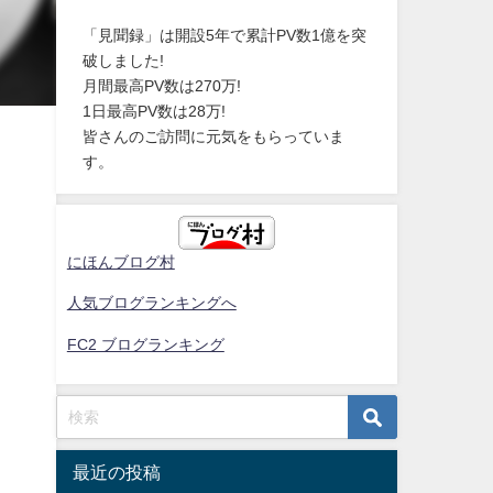
「見聞録」は開設5年で累計PV数1億を突
破しました!
月間最高PV数は270万!
1日最高PV数は28万!
皆さんのご訪問に元気をもらっていま
す。
にほんブログ村
人気ブログランキングへ
FC2 ブログランキング
最近の投稿