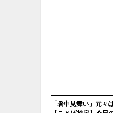
「暑中見舞い」元々
【ことば検定】今日