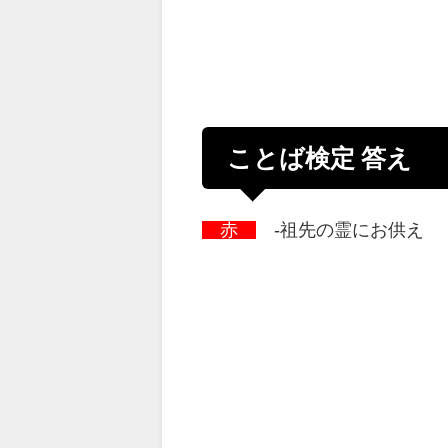
ことば検定 答え
赤
-祖先の霊にお供え