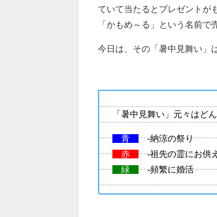
ていて当たるとプレゼントが
「かもめ～る」という名前で売ら
今日は、その「暑中見舞い」
「暑中見舞い」元々はど
青
-納涼の祭り
赤
-祖先の霊にお供
緑
-頻繁に婚活