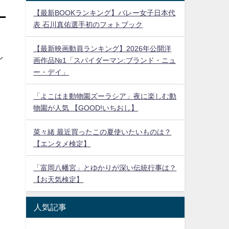
【最新BOOKランキング】バレー女子日本代
表 石川真佑選手初のフォトブック
【最新映画動員ランキング】2026年公開洋
し
画作品№1「スパイダーマン:ブランド・ニュ
ー・デイ」
「よこはま動物園ズーラシア」夜に楽しむ動
物園が人気 【GOOD!いちおし】
菜々緒 最近買ったこの夏使いたいものは？
【エンタメ検定】
「富岡八幡宮」とゆかりが深い伝統行事は？
【お天気検定】
人気記事