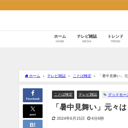
ホーム
テレビ雑誌
トレンド
HOME
MEDIA
TREND
ホーム
テレビ雑誌
ことば検定
「暑中見舞い」元
ことば検定
テレビ雑誌
グッドモー
Facebook
「暑中見舞い」元々は
post
2024年6月15日
4分6秒