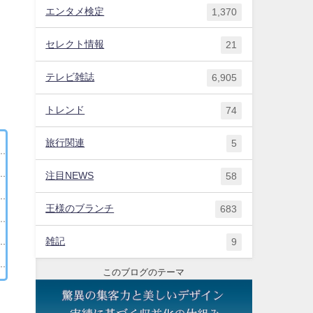
エンタメ検定
1,370
セレクト情報
21
テレビ雑誌
6,905
トレンド
74
旅行関連
5
注目NEWS
58
王様のブランチ
683
雑記
9
このブログのテーマ