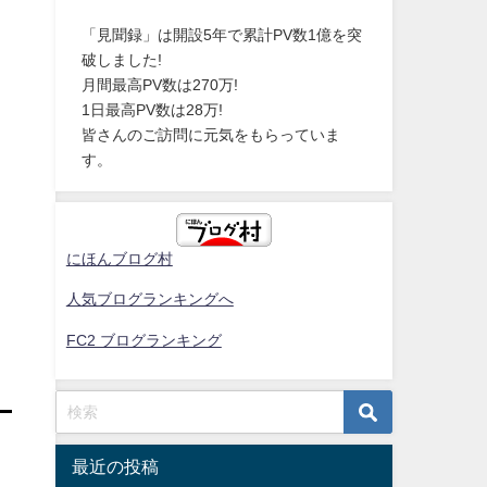
「見聞録」は開設5年で累計PV数1億を突
破しました!
月間最高PV数は270万!
1日最高PV数は28万!
皆さんのご訪問に元気をもらっていま
す。
にほんブログ村
人気ブログランキングへ
FC2 ブログランキング
最近の投稿