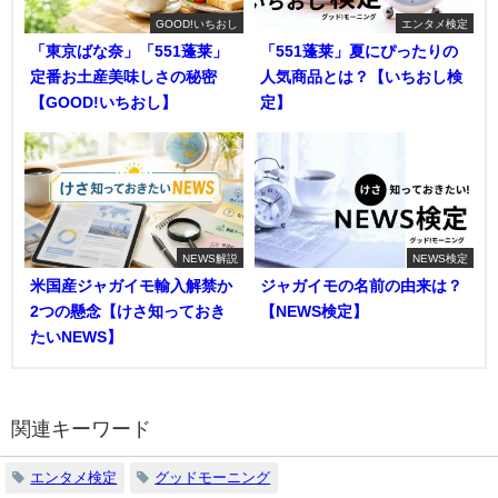
GOOD!いちおし
エンタメ検定
「東京ばな奈」「551蓬莱」
「551蓬莱」夏にぴったりの
定番お土産美味しさの秘密
人気商品とは？【いちおし検
【GOOD!いちおし】
定】
NEWS解説
NEWS検定
米国産ジャガイモ輸入解禁か
ジャガイモの名前の由来は？
2つの懸念【けさ知っておき
【NEWS検定】
たいNEWS】
関連キーワード
エンタメ検定
グッドモーニング