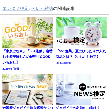
エンタメ検定
,
テレビ雑誌
の関連記事
「東京ばな奈」「551蓬莱」定番
「551蓬莱」夏にぴったりの人気
お土産美味しさの秘密【GOOD!
商品とは？【いちおし検定】
いちおし】
2026年8月9日
2026年8月9日
米国産ジャガイモ輸入解禁か 2つ
ジャガイモの名前の由来は？