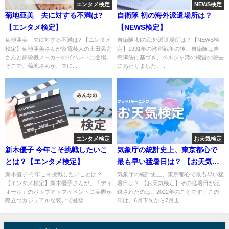
エンタメ検定
NEWS検定
菊地亜美 夫に対する不満は?
自衛隊 初の海外派遣場所は？
【エンタメ検定】
【NEWS検定】
菊地亜美 夫に対する不満は? 【エンタメ
自衛隊 初の海外派遣場所は？【NEWS検
検定】菊地亜美さんが家電芸人の土田晃之
定】1991年の湾岸戦争の後、自衛隊は自
さんと掃除機メーカーのイベントに登場。
衛隊法に基づき、ペルシャ湾の機雷の除去
そこで、菊地さんが、夫に...
にあたりました。...
エンタメ検定
お天気検定
新木優子 今年こそ挑戦したいこ
気象庁の統計史上、東京都心で
とは？【エンタメ検定】
最も早い猛暑日は？ 【お天気検
定】
新木優子 今年こそ挑戦したいことは？
気象庁の統計史上、東京都心で最も早い猛
【エンタメ検定】新木優子さんが、「ディ
暑日は？ 【お天気検定】その猛暑日が記
オール」のポップアップイベントに美脚が
録されたのは、2022年のことです。この
際立つカジュアルな装いで登場...
年は、6月下旬から7月上...