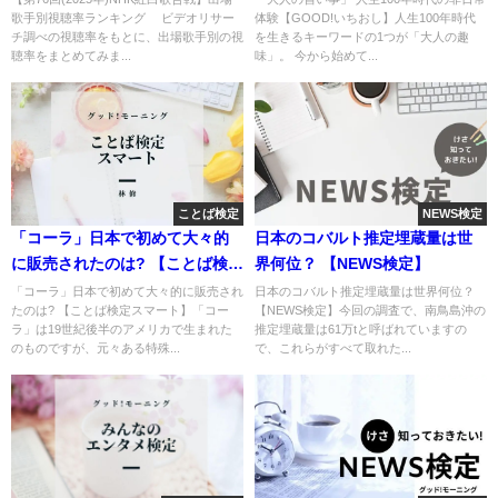
歌手別視聴率ランキング ビデオリサー
体験【GOOD!いちおし】人生100年時代
チ調べの視聴率をもとに、出場歌手別の視
を生きるキーワードの1つが「大人の趣
聴率をまとめてみま...
味」。 今から始めて...
ことば検定
NEWS検定
「コーラ」日本で初めて大々的
日本のコバルト推定埋蔵量は世
に販売されたのは? 【ことば検定
界何位？ 【NEWS検定】
スマート】
「コーラ」日本で初めて大々的に販売され
日本のコバルト推定埋蔵量は世界何位？
たのは? 【ことば検定スマート】「コー
【NEWS検定】今回の調査で、南鳥島沖の
ラ」は19世紀後半のアメリカで生まれた
推定埋蔵量は61万tと呼ばれていますの
のものですが、元々ある特殊...
で、これらがすべて取れた...