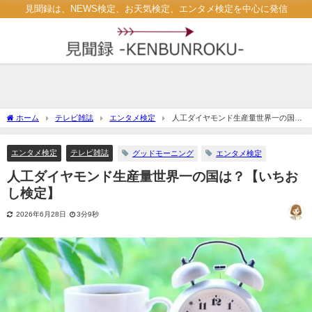
見聞録は、NEWS検定、お天気検定、エンタメ検定を中心に発信
ホーム
テレビ雑誌
エンタメ検定
人工ダイヤモンド生産量世界一の国
は？【いちおし検定】
エンタメ検定
テレビ雑誌
グッドモーニング
エンタメ検定
人工ダイヤモンド生産量世界一の国は？【いちお
し検定】
2026年6月28日
3分9秒