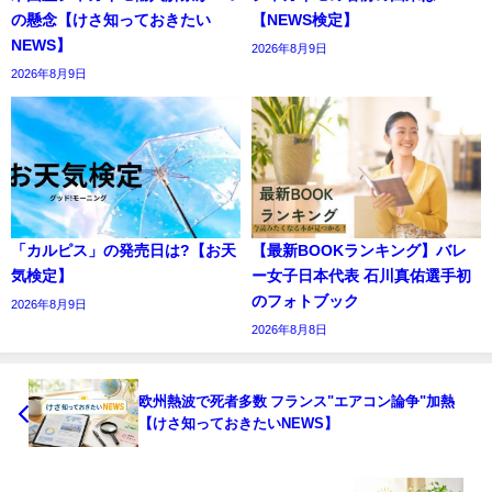
の懸念【けさ知っておきたい
【NEWS検定】
NEWS】
2026年8月9日
2026年8月9日
「カルピス」の発売日は?【お天
【最新BOOKランキング】バレ
気検定】
ー女子日本代表 石川真佑選手初
のフォトブック
2026年8月9日
2026年8月8日
欧州熱波で死者多数 フランス"エアコン論争"加熱
【けさ知っておきたいNEWS】