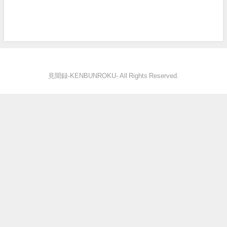
見聞録‐KENBUNROKU- All Rights Reserved.