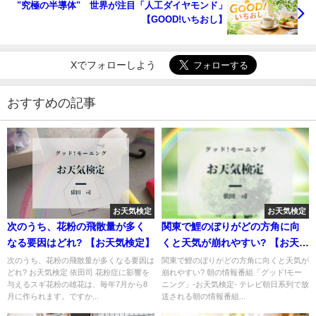
"究極の半導体" 世界が注目「人工ダイヤモンド」
【GOOD!いちおし】
Xでフォローしよう
おすすめの記事
お天気検定
お天気検定
次のうち、花粉の飛散量が多く
関東で鯉のぼりがどの方角に向
なる要因はどれ? 【お天気検定】
くと天気が崩れやすい? 【お天気
検定】
次のうち、花粉の飛散量が多くなる要因は
関東で鯉のぼりがどの方角に向くと天気が
どれ? お天気検定 依田司 花粉症に影響を
崩れやすい? 朝の情報番組「グッド!モー
与えるスギ花粉の雄花は、毎年7月から8
ニング」-お天気検定- テレビ朝日系列で放
月に作られます。ですか...
送される朝の情報番組...