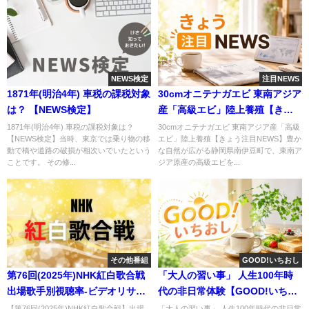
NEWS検定
注目NEWS
1871年(明治4年) 車税の課税対象
30cmオニテナガエビ 東南アジア
は？ 【NEWS検定】
産「高級エビ」陸上養殖【きょ
う注目NEWS】
1871年(明治4年) 車税の課税対象は？
30cmオニテナガエビ 東南アジア産「高級
【NEWS検定】当時、東京では乗り物の移
エビ」陸上養殖【きょう注目NEWS】豊か
動で橋や道路の破損が相次いでいたという
な自然が広がる静岡県南伊豆町で、東南ア
ことです。 その修...
ジア原産の高級エビを...
その他番組
GOOD!いちおし
第76回(2025年)NHK紅白歌合戦
「大人の習い事」 人生100年時
出場歌手別視聴率-ビデオリサー
代の非日常体験【GOOD!いちお
チ調べ-
し】
【第76回(2025年)NHK紅白歌合戦】出場
「大人の習い事」 人生100年時代の非日常