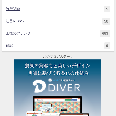
旅行関連
5
注目NEWS
58
王様のブランチ
683
雑記
9
このブログのテーマ