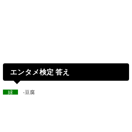
エンタメ検定 答え
緑
-豆腐