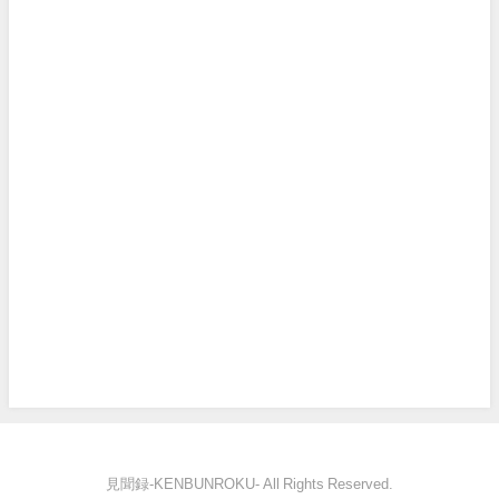
見聞録‐KENBUNROKU- All Rights Reserved.