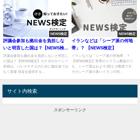
NEWS検定
NEWS検定
評議会参加も拠出金を負担しな
イランなどは「シーア派の何地
いと明言した国は？【NEWS検
帯」？ 【NEWS検定】
定】
評議会参加も拠出金を負担しないと明言し
イランなどは「シーア派の何地帯」？
た国は？【NEWS検定】カナダのカーニー
【NEWS検定】世界のイスラム教徒のう
首相は、パレスチナ人のために拠出金では
ち、シーア派はおよそ1割と少数派です。
なく直接 現金を提供する...
そのシーア派の多いイランの同...
サイト内検索
スポンサーリンク