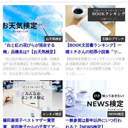
お天気検定
王様のブランチ
「白と紅の花びらが混在する
【BOOK文芸書ランキング】一
梅」品種名は?【お天気検定】
穂ミチさんの犯罪小説集「ツミ
デミック」
「白と紅の花びらが混在する梅」品種名
【BOOK文芸書ランキング】ジュンク堂書
は?【お天気検定】その梅の花は、花びら
店 池袋本店集計 -2023年11月19～25日-
が紅白のこともあれば白だけのこともあ
1位は一穂ミチさんの犯罪小説集「ツミデ
り、どんな見た目になるのかは毎...
ミック」、...
エンタメ検定
NEWS検定
篠田麻里子ベストマザー賞受
一般参賀は新年以外にいつ行わ
賞 前田敦子からの子育てアド
れる？【NEWS検定】