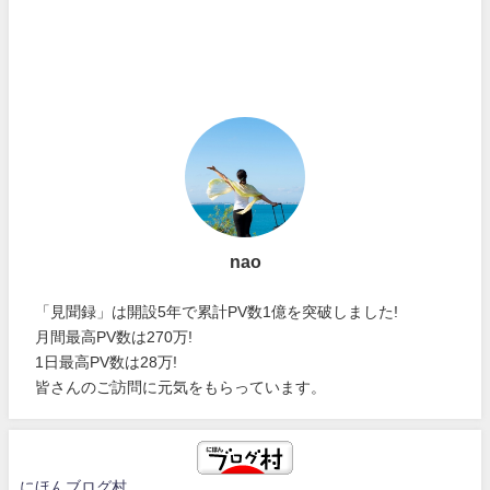
nao
「見聞録」は開設5年で累計PV数1億を突破しました!
月間最高PV数は270万!
1日最高PV数は28万!
皆さんのご訪問に元気をもらっています。
にほんブログ村