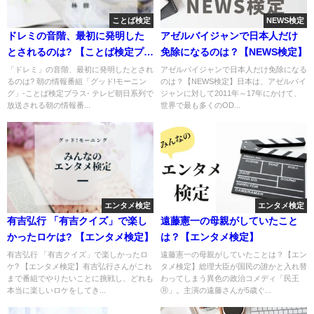
ことば検定
NEWS検定
ドレミの音階、最初に発明した
アゼルバイジャンで日本人だけ
とされるのは? 【ことば検定プラ
免除になるのは？【NEWS検定】
ス】
「ドレミ」の音階、最初に発明したとされ
アゼルバイジャンで日本人だけ免除になる
るのは? 朝の情報番組「グッド!モーニン
のは？【NEWS検定】日本は、アゼルバイ
グ」-ことば検定プラス- テレビ朝日系列で
ジャンに対して2011年～17年にかけて、
放送される朝の情報番...
世界で最も多くのOD...
エンタメ検定
エンタメ検定
有吉弘行 「有吉クイズ」で楽し
遠藤憲一の母親がしていたこと
かったロケは? 【エンタメ検定】
は？【エンタメ検定】
有吉弘行 「有吉クイズ」で楽しかったロ
遠藤憲一の母親がしていたことは？【エン
ケ? 【エンタメ検定】有吉弘行さんがこれ
タメ検定】総理大臣が国民の誰かと入れ替
まで番組でやりたいことに挑戦し、どれも
わってしまう異色の政治コメディ「民王
本当に楽しいロケをしてき...
Ⓡ」。主演の遠藤さんが5歳ぐ...