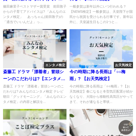
バイスは?
篠田麻里子ベストマザー賞受賞 前田敦子
一般参賀は新年以外にいつ行われる？
からの子育てアドバイスは? 「みんなのエ
【NEWS検定】一般参賀は、天皇陛下が国
ンタメ検定」 あっちゃん(前田敦子)の
民から祝賀を受けられる行事です。新年以
「適当でいいんだよ」っ...
外に、天皇誕生日もこの1つと...
エンタメ検定
お天気検定
斎藤工 ドラマ「漂着者」冒頭シ
今の時期に降る長雨は「○○梅
ーンのこだわりは?【エンタメ検
雨」? 【お天気検定】
定】
斎藤工 ドラマ「漂着者」冒頭シーンのこ
今の時期に降る長雨は「○○梅雨」? 【お
だわりは? みんなのエンタメ検定 テレビ
天気検定】春になると冬型気圧配置が続か
朝日「グッドモーニング」「みんなのエン
なくなり、大陸から移動性高気圧がやって
タメ検定」の内容と解説を...
きて、それが連なると帯状...