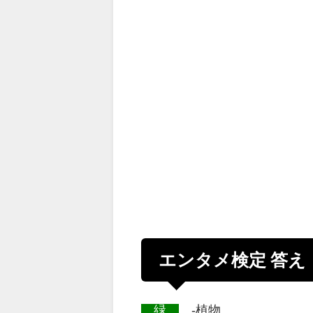
エンタメ検定 答え
緑
-植物