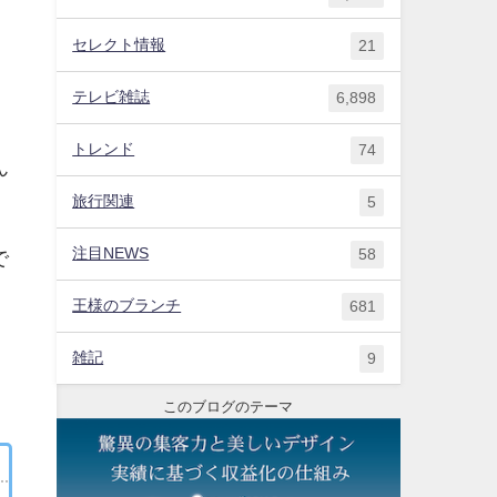
セレクト情報
21
テレビ雑誌
6,898
トレンド
74
ん
旅行関連
5
注目NEWS
58
で
王様のブランチ
681
雑記
9
このブログのテーマ