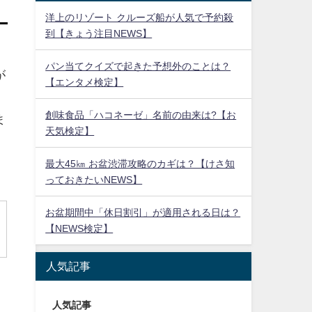
洋上のリゾート クルーズ船が人気で予約殺
到【きょう注目NEWS】
パン当てクイズで起きた予想外のことは？
が
【エンタメ検定】
創味食品「ハコネーゼ」名前の由来は?【お
ま
天気検定】
最大45㎞ お盆渋滞攻略のカギは？【けさ知
っておきたいNEWS】
お盆期間中「休日割引」が適用される日は？
【NEWS検定】
人気記事
人気記事