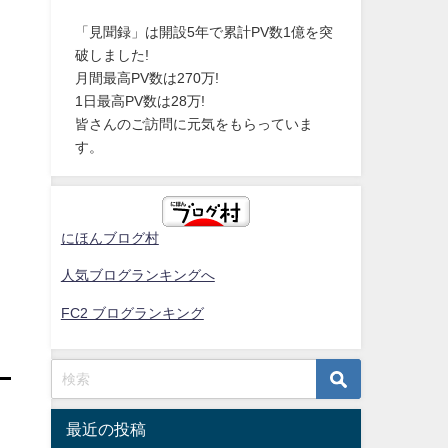
「見聞録」は開設5年で累計PV数1億を突
破しました!
月間最高PV数は270万!
1日最高PV数は28万!
皆さんのご訪問に元気をもらっていま
す。
にほんブログ村
人気ブログランキングへ
FC2 ブログランキング
最近の投稿