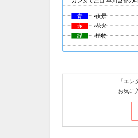
カンヌで注目 早川監督の
青
-夜景
赤
-花火
緑
-植物
「エン
お気に