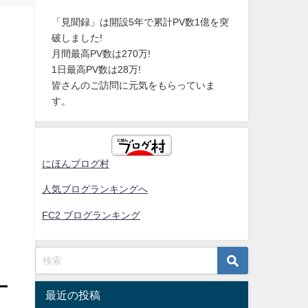
「見聞録」は開設5年で累計PV数1億を突
破しました!
月間最高PV数は270万!
1日最高PV数は28万!
皆さんのご訪問に元気をもらっていま
す。
にほんブログ村
人気ブログランキングへ
FC2 ブログランキング
最近の投稿