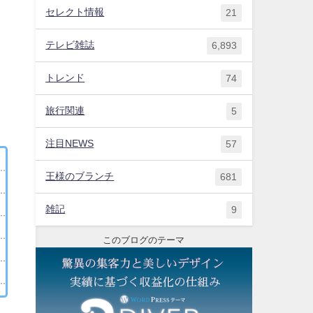
セレクト情報
21
た
テレビ雑誌
6,893
トレンド
74
旅行関連
5
注目NEWS
57
王様のブランチ
681
雑記
9
このブログのテーマ