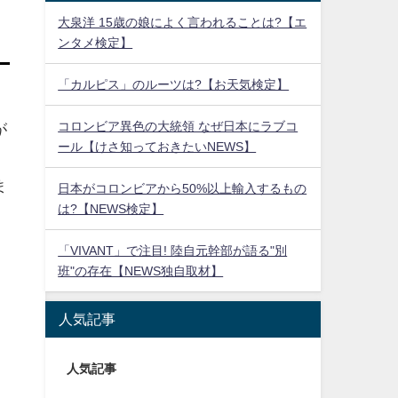
大泉洋 15歳の娘によく言われることは?【エ
ンタメ検定】
「カルピス」のルーツは?【お天気検定】
コロンビア異色の大統領 なぜ日本にラブコ
が
ール【けさ知っておきたいNEWS】
ま
日本がコロンビアから50%以上輸入するもの
は?【NEWS検定】
「VIVANT」で注目! 陸自元幹部が語る"別
班"の存在【NEWS独自取材】
人気記事
人気記事