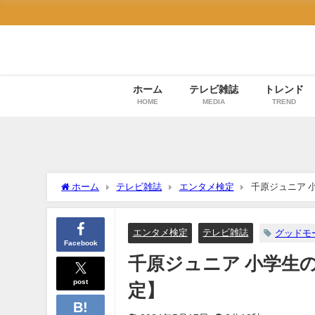
ホーム
テレビ雑誌
トレンド
HOME
MEDIA
TREND
ホーム
テレビ雑誌
エンタメ検定
千原ジュニア 
エンタメ検定
テレビ雑誌
グッドモ
Facebook
千原ジュニア 小学生
post
定】