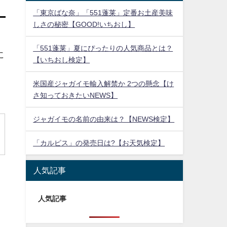
「東京ばな奈」「551蓬莱」定番お土産美味
しさの秘密【GOOD!いちおし】
「551蓬莱」夏にぴったりの人気商品とは？
に
【いちおし検定】
米国産ジャガイモ輸入解禁か 2つの懸念【け
さ知っておきたいNEWS】
ジャガイモの名前の由来は？【NEWS検定】
「カルピス」の発売日は?【お天気検定】
人気記事
人気記事