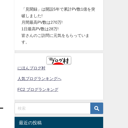
「見聞録」は開設5年で累計PV数1億を突
破しました!
月間最高PV数は270万!
1日最高PV数は28万!
皆さんのご訪問に元気をもらっていま
す。
にほんブログ村
人気ブログランキングへ
FC2 ブログランキング
最近の投稿