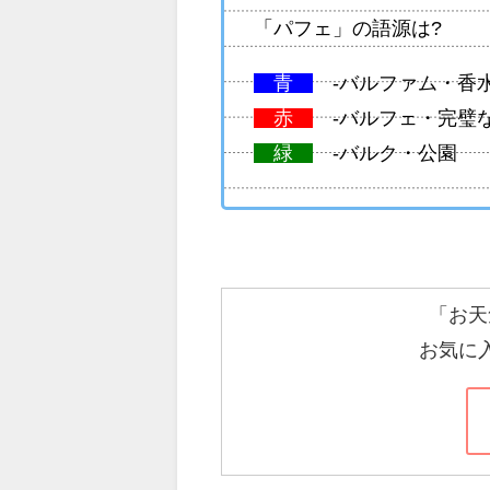
「パフェ」の語源は?
青
-バルファム・香
赤
-バルフェ・完璧
緑
-バルク・公園
「お天
お気に