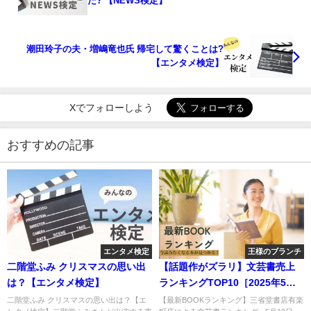
た? 【NEWS検定】
潮田玲子の夫・増嶋竜也氏 帰宅して驚くことは?
【エンタメ検定】
Xでフォローしよう
おすすめの記事
エンタメ検定
王様のブランチ
二階堂ふみ クリスマスの思い出
【話題作がズラリ】文芸書売上
は？【エンタメ検定】
ランキングTOP10［2025年5月
19日〜25日］
二階堂ふみ クリスマスの思い出は？【エ
【最新BOOKランキング】三省堂書店有楽