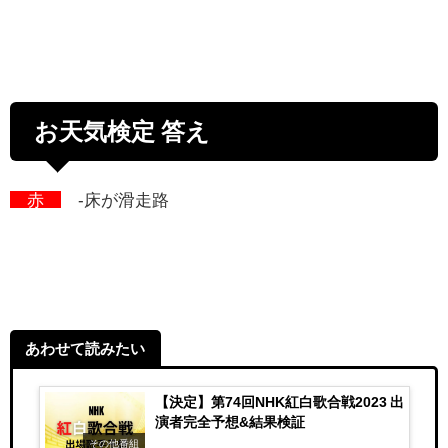
お天気検定 答え
赤
-床が滑走路
あわせて読みたい
【決定】第74回NHK紅白歌合戦2023 出
演者完全予想&結果検証
その他番組