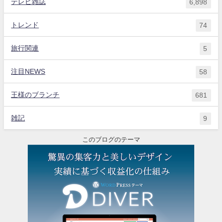
テレビ雑誌
6,898
トレンド
74
旅行関連
5
注目NEWS
58
王様のブランチ
681
雑記
9
このブログのテーマ