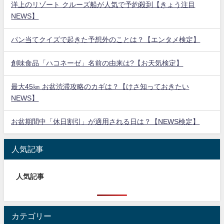
洋上のリゾート クルーズ船が人気で予約殺到【きょう注目
NEWS】
パン当てクイズで起きた予想外のことは？【エンタメ検定】
創味食品「ハコネーゼ」名前の由来は?【お天気検定】
最大45㎞ お盆渋滞攻略のカギは？【けさ知っておきたい
NEWS】
お盆期間中「休日割引」が適用される日は？【NEWS検定】
人気記事
人気記事
カテゴリー