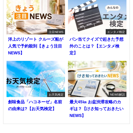
注目NEWS
エンタメ検定
洋上のリゾート クルーズ船が
パン当てクイズで起きた予想
人気で予約殺到【きょう注目
外のことは？【エンタメ検
NEWS】
定】
お天気検定
NEWS解説
創味食品「ハコネーゼ」名前
最大45㎞ お盆渋滞攻略のカ
の由来は?【お天気検定】
ギは？【けさ知っておきたい
NEWS】