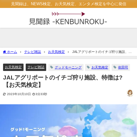
見聞録は、NEWS検定、お天気検定、エンタメ検定を中心に発信
ホーム
テレビ雑誌
お天気検定
JALアグリポートのイチゴ狩り施設、特
徴は? 【お天気検定】
お天気検定
テレビ雑誌
グッドモーニング
お天気検定
依田司
JALアグリポートのイチゴ狩り施設、特徴は?
【お天気検定】
2023年10月10日
3分33秒