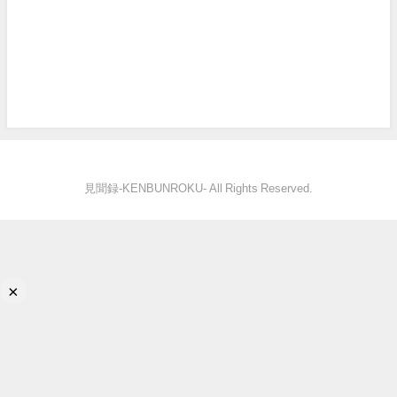
見聞録‐KENBUNROKU- All Rights Reserved.
×