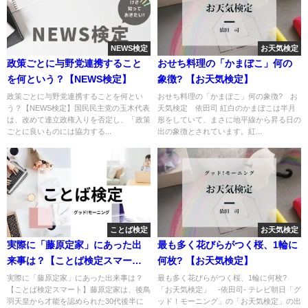
NEWS検定
お天気検定
政策ごとに与野党連携すること
おせち料理の「かまぼこ」何の
を何という？【NEWS検定】
象徴? 【お天気検定】
政策ごとに与野党連携することを何とい
おせち料理の「かまぼこ」何の象徴? お
う？【NEWS検定】国民民主党の玉木代表
天気検定 依田司 紅白のかまぼこは半月
は、改めて連立政権入りを否定し、「政策
形をしていて、まさに地平線から昇る日の
ごとに良いものには協力する...
出の象徴とされています。紅...
ことば検定
お天気検定
実際に「藤原定家」にあった出
最も多く花びらがつく桜、1輪に
来事は？【ことば検定スマー
何枚? 【お天気検定】
ト】
実際に「藤原定家」にあった出来事は？
最も多く花びらがつく桜、1輪に何枚?
【ことば検定スマート】藤原定家は、後鳥
「お天気検定」 -依田司- テレビ朝日「グ
羽天皇から才能を認められた30代後半に
ッド！モーニング」の「お天気検定」の出