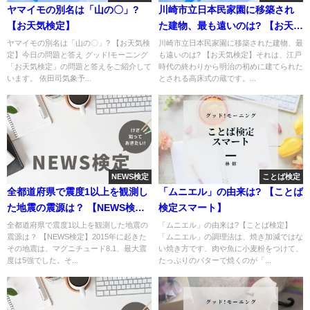
ヤマイモの別名は「山の〇」?
川崎市立日本民家園に移築され
【お天気検定】
た建物、最も遠いのは? 【お天気
検定】
ヤマイモの別名は「山の〇」? 【お天気検
川崎市立日本民家園に移築された建物、最
定】今日の問題と答え グッド!モーニング
も遠いのは? 【お天気検定】それは、江戸
「お天気検定」の問題と答えをご紹介して
時代の終わりから明治の初めに建てられた
います。 依田司気象予...
とされる高床式の蔵です。...
NEWS検定
ことば検定
全都道府県で震度1以上を観測し
「ムニエル」の由来は? 【ことば
た地震の震源は？ 【NEWS検
検定スマート】
定】
全都道府県で震度1以上を観測した地震の
「ムニエル」の由来は?【ことば検定】
震源は？ 【NEWS検定】2015年に起きた
「ムニエル」の調理法は、焼き加減ではな
その地震は、マグニチュード8.1、最大震
い焼き方です、肉や魚に小麦粉をつけて、
度は5強でした。そ...
たっぷりのバターで焼くのが「...