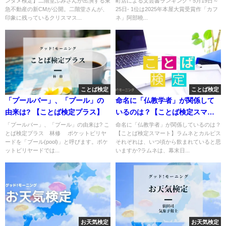
ンタメ検定】二階堂ふみさんが出演する東
町店による文芸書ランキング - 5月19日～
急不動産の新CMが公開。二階堂さんが、
25日- 1位は2025年本屋大賞受賞作「カフ
印象に残っているクリスマス...
ネ」阿部曉...
ことば検定
ことば検定
「プールバー」、「プール」の
命名に「仏教学者」が関係して
由来は? 【ことば検定プラス】
いるのは？【ことば検定スマー
ト】
「プールバー」、「プール」の由来は? こ
命名に「仏教学者」が関係しているのは？
とば検定プラス 林修 ポケットビリヤ
【ことば検定スマート】ラムネとカルピス
ードを「プール(pool)」と呼びます。ポケ
それぞれは、いつ頃から飲まれていると思
ットビリヤードでは...
いますか?ラムネは、幕末日...
お天気検定
お天気検定