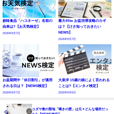
創味食品「ハコネーゼ」名前の
最大45㎞ お盆渋滞攻略のカギ
由来は?【お天気検定】
は？【けさ知っておきたい
NEWS】
2026年8月7日
2026年8月7日
お盆期間中「休日割引」が適用
大泉洋 15歳の娘によく言われる
される日は？【NEWS検定】
ことは?【エンタメ検定】
2026年8月7日
2026年8月6日
ユダヤ教の聖地「嘆きの壁」は元々どんな場所だっ