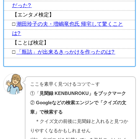
だった?
【エンタメ検定】
□
潮田玲子の夫・増嶋竜也氏 帰宅して驚くこと
は?
【ことば検定】
□
「瓶詰」が出来るきっかけを作ったのは?
ここを素早く見つけるコツで～す
①「
見聞録 KENBUNROKU」をブックマーク
②
Googleなどの検索エンジンで「クイズの文
章」で検索する
＊クイズ文の前後に見聞録と入れると見つか
りやすくなるかもしれません