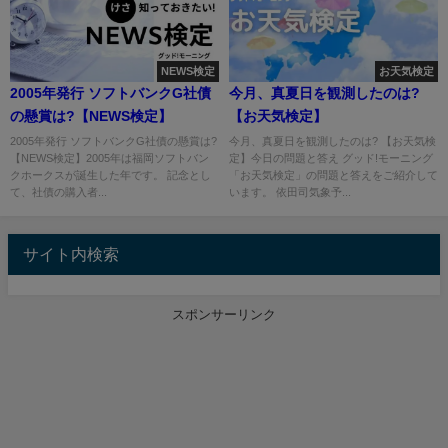
NEWS検定
お天気検定
2005年発行 ソフトバンクG社債
今月、真夏日を観測したのは?
の懸賞は?【NEWS検定】
【お天気検定】
2005年発行 ソフトバンクG社債の懸賞は?
今月、真夏日を観測したのは? 【お天気検
【NEWS検定】2005年は福岡ソフトバン
定】今日の問題と答え グッド!モーニング
クホークスが誕生した年です。 記念とし
「お天気検定」の問題と答えをご紹介して
て、社債の購入者...
います。 依田司気象予...
サイト内検索
スポンサーリンク