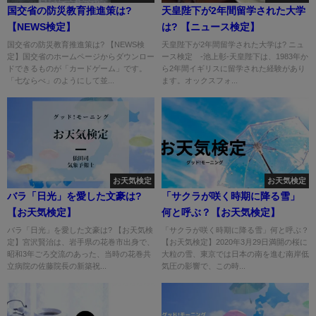
国交省の防災教育推進策は?
天皇陛下が2年間留学された大学
【NEWS検定】
は? 【ニュース検定】
国交省の防災教育推進策は? 【NEWS検
天皇陛下が2年間留学された大学は? ニュ
定】国交省のホームページからダウンロー
ース検定 -池上彰-天皇陛下は、1983年か
ドできるものが「カードゲーム」です。
ら2年間イギリスに留学された経験があり
「七ならべ」のようにして並...
ます。オックスフォ...
お天気検定
お天気検定
バラ「日光」を愛した文豪は?
「サクラが咲く時期に降る雪」
【お天気検定】
何と呼ぶ？【お天気検定】
バラ「日光」を愛した文豪は? 【お天気検
「サクラが咲く時期に降る雪」何と呼ぶ？
定】宮沢賢治は、岩手県の花巻市出身で、
【お天気検定】2020年3月29日満開の桜に
昭和3年ごろ交流のあった、当時の花巻共
大粒の雪、東京では日本の南を進む南岸低
立病院の佐藤院長の新築祝...
気圧の影響で、この時...