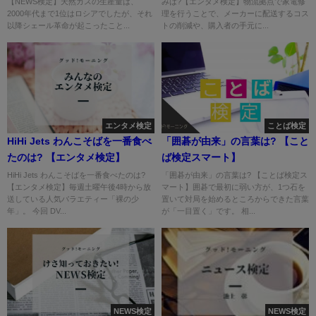
【NEWS検定】天然ガスの生産量は、
みは?【エンタメ検定】物流拠点で家電修
2000年代まで1位はロシアでしたが、それ
理を行うことで、メーカーに配送するコス
以降シェール革命が起こったこと...
トの削減や、購入者の手元に...
エンタメ検定
ことば検定
HiHi Jets わんこそばを一番食べ
「囲碁が由来」の言葉は? 【こと
たのは? 【エンタメ検定】
ば検定スマート】
HiHi Jets わんこそばを一番食べたのは?
「囲碁が由来」の言葉は? 【ことば検定ス
【エンタメ検定】毎週土曜午後4時から放
マート】囲碁で最初に弱い方が、1つ石を
送している人気バラエティー「裸の少
置いて対局を始めるところからできた言葉
年」。 今回 DV...
が「一目置く」です。 相...
NEWS検定
NEWS検定