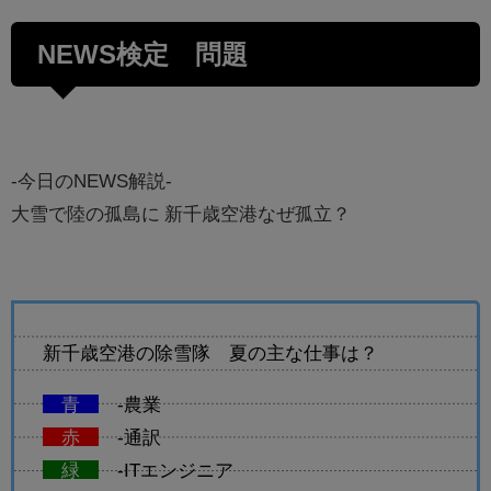
NEWS検定 問題
-今日のNEWS解説-
大雪で陸の孤島に 新千歳空港なぜ孤立？
新千歳空港の除雪隊 夏の主な仕事は？
青
-農業
赤
-通訳
緑
-ITエンジニア