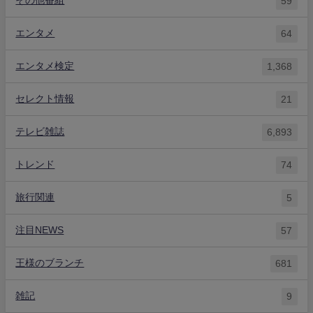
その他番組
59
エンタメ
64
エンタメ検定
1,368
セレクト情報
21
テレビ雑誌
6,893
トレンド
74
旅行関連
5
注目NEWS
57
王様のブランチ
681
雑記
9