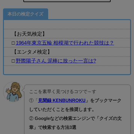
本日の検定クイズ
【お天気検定】
□
1964年東京五輪 相模湖で行われた競技は？
【エンタメ検定】
□
野際陽子さん 泥棒に放った一言は?
ここを素早く見つけるコツで～す
①「
見聞録 KENBUNROKU
」をブックマーク
していただくことを推奨します。
②
Googleなどの検索エンジンで「クイズの文
章」で検索する方法3選