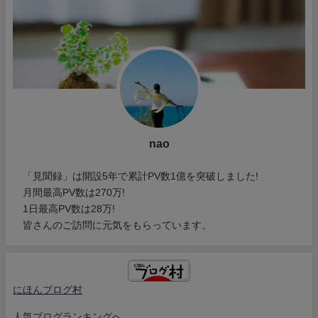
nao
「見聞録」は開設5年で累計PV数1億を突破しました!
月間最高PV数は270万!
1日最高PV数は28万!
皆さんのご訪問に元気をもらっています。
にほんブログ村
人気ブログランキングへ