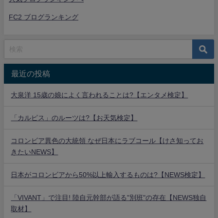
FC2 ブログランキング
最近の投稿
大泉洋 15歳の娘によく言われることは?【エンタメ検定】
「カルピス」のルーツは?【お天気検定】
コロンビア異色の大統領 なぜ日本にラブコール【けさ知ってお
きたいNEWS】
日本がコロンビアから50%以上輸入するものは?【NEWS検定】
「VIVANT」で注目! 陸自元幹部が語る"別班"の存在【NEWS独自
取材】