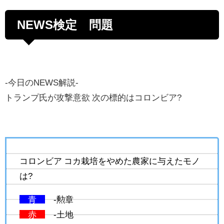
NEWS検定 問題
-今日のNEWS解説-
トランプ氏が攻撃意欲 次の標的はコロンビア?
コロンビア コカ栽培をやめた農家に与えたモノ
は?
青
-勲章
赤
-土地