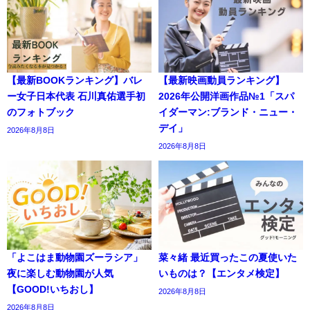
【最新BOOKランキング】バレ
【最新映画動員ランキング】
ー女子日本代表 石川真佑選手初
2026年公開洋画作品№1「スパ
のフォトブック
イダーマン:ブランド・ニュー・
デイ」
2026年8月8日
2026年8月8日
「よこはま動物園ズーラシア」
菜々緒 最近買ったこの夏使いた
夜に楽しむ動物園が人気
いものは？【エンタメ検定】
【GOOD!いちおし】
2026年8月8日
2026年8月8日