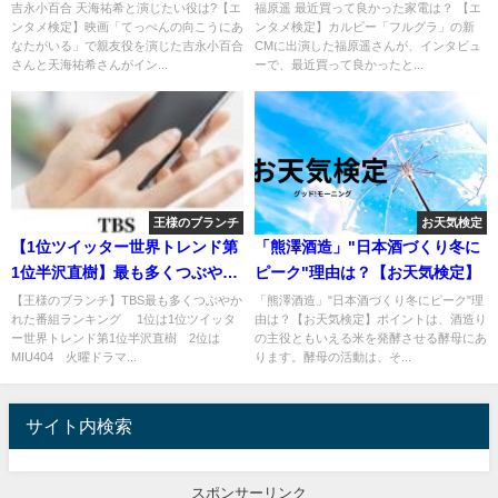
吉永小百合 天海祐希と演じたい役は?【エ
福原遥 最近買って良かった家電は？ 【エ
ンタメ検定】映画「てっぺんの向こうにあ
ンタメ検定】カルビー「フルグラ」の新
なたがいる」で親友役を演じた吉永小百合
CMに出演した福原遥さんが、インタビュ
さんと天海祐希さんがイン...
ーで、最近買って良かったと...
王様のブランチ
お天気検定
【1位ツイッター世界トレンド第
「熊澤酒造」"日本酒づくり冬に
1位半沢直樹】最も多くつぶやか
ピーク"理由は？【お天気検定】
れた番組ランキング [7月27日～8
【王様のブランチ】TBS最も多くつぶやか
「熊澤酒造」"日本酒づくり冬にピーク"理
れた番組ランキング 1位は1位ツイッタ
由は？【お天気検定】ポイントは、酒造り
月2日]
ー世界トレンド第1位半沢直樹 2位は
の主役ともいえる米を発酵させる酵母にあ
MIU404 火曜ドラマ...
ります。酵母の活動は、そ...
サイト内検索
スポンサーリンク