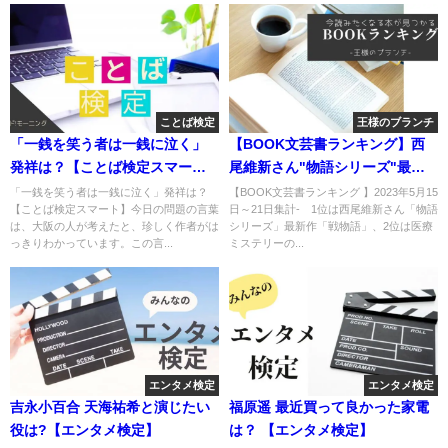
ことば検定
王様のブランチ
「一銭を笑う者は一銭に泣く」
【BOOK文芸書ランキング】西
発祥は？【ことば検定スマー
尾維新さん"物語シリーズ"最新
ト】
作「戦物語」
「一銭を笑う者は一銭に泣く」発祥は？
【BOOK文芸書ランキング 】2023年5月15
【ことば検定スマート】今日の問題の言葉
日～21日集計- 1位は西尾維新さん「物語
は、大阪の人が考えたと、珍しく作者がは
シリーズ」最新作「戦物語」、2位は医療
っきりわかっています。この言...
ミステリーの...
エンタメ検定
エンタメ検定
吉永小百合 天海祐希と演じたい
福原遥 最近買って良かった家電
役は?【エンタメ検定】
は？ 【エンタメ検定】