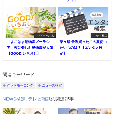
GOOD!いちおし
エンタメ検定
「よこはま動物園ズーラシ
菜々緒 最近買ったこの夏使い
ア」夜に楽しむ動物園が人気
たいものは？【エンタメ検
【GOOD!いちおし】
定】
関連キーワード
グッドモーニング
ニュース検定
NEWS検定
,
テレビ雑誌
の関連記事