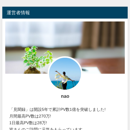
運営者情報
nao
「見聞録」は開設5年で累計PV数1億を突破しました!
月間最高PV数は270万!
1日最高PV数は28万!
皆さんのご訪問に元気をもらっています。