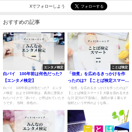
Xでフォローしよう
おすすめの記事
エンタメ検定
ことば検定
白バイ 100年前は何色だった?
「佃煮」を広めるきっかけを作
【エンタメ検定】
ったのは? 【ことば検定スマー
ト】
白バイ 100年前は何色だった? エンタ
「佃煮」を広めるきっかけを作ったのは?
メ検定 およそ100年前は、真赤に塗装さ
【ことば検定スマート】大阪を流れる大き
れたバイクで「赤バイ」と呼ばれていたそ
な川 淀川の下流域に、漁民が多く暮らす
うです。 当時、赤色の...
佃村という中州のような島...