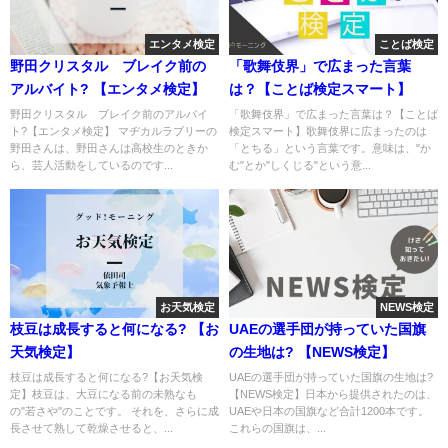
エンタメ検定
ことば検定
野田クリスタル ブレイク前の
「歌舞伎界」で広まった言葉
アルバイト? 【エンタメ検定】
は？【ことば検定スマート】
野田クリスタル ブレイク前のアルバイ
「歌舞伎界」で広まった言葉は？【ことば
ト?【エンタメ検定】 マヂカルラブリーの
検定スマート】歌舞伎界に広まったのは
野田さんは、野田さんは高校生のときか
「とちる」という言葉です。意味は、"か
ら、芸人活動をしているのです...
む"とか"しくじる"という意...
お天気検定
NEWS検定
枝豆は成長すると何になる? 【お
UAEの選手団が持っていた国旗
天気検定】
の生地は? 【NEWS検定】
枝豆は成長すると何になる?【お天気検
UAEの選手団が持っていた国旗の生地は?
定】枝豆は、大豆になる前の未熟なも
【NEWS検定】日本から提供されたのは、
の"若さや"のことです。 それを、さらに成
UAEや日本の国旗など合計1200本です。
長させて熟して乾燥させると、...
これらの国旗は、...