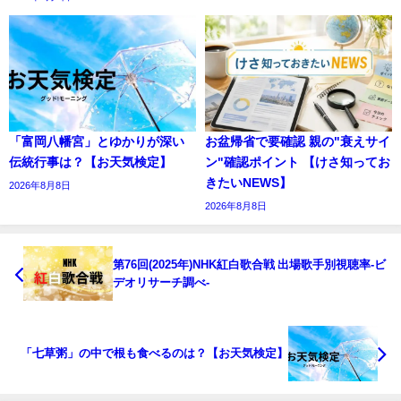
「富岡八幡宮」とゆかりが深い
お盆帰省で要確認 親の"衰えサイ
伝統行事は？【お天気検定】
ン"確認ポイント 【けさ知ってお
きたいNEWS】
2026年8月8日
2026年8月8日
第76回(2025年)NHK紅白歌合戦 出場歌手別視聴率-ビ
デオリサーチ調べ-
「七草粥」の中で根も食べるのは？【お天気検定】