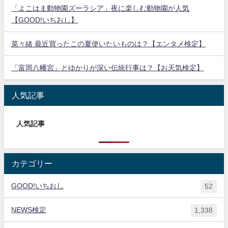
「よこはま動物園ズーラシア」夜に楽しむ動物園が人気
【GOOD!いちおし】
菜々緒 最近買ったこの夏使いたいものは？【エンタメ検定】
「富岡八幡宮」とゆかりが深い伝統行事は？【お天気検定】
人気記事
人気記事
カテゴリー
GOOD!いちおし
52
NEWS検定
1,338