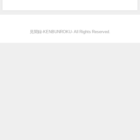
見聞録‐KENBUNROKU- All Rights Reserved.