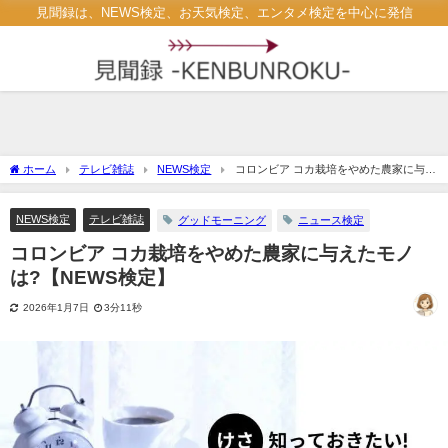
見聞録は、NEWS検定、お天気検定、エンタメ検定を中心に発信
ホーム
テレビ雑誌
NEWS検定
コロンビア コカ栽培をやめた農家に与え
たモノは?【NEWS検定】
NEWS検定
テレビ雑誌
グッドモーニング
ニュース検定
コロンビア コカ栽培をやめた農家に与えたモノ
は?【NEWS検定】
2026年1月7日
3分11秒