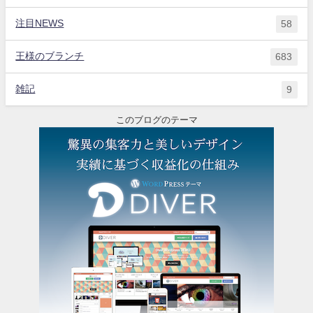
注目NEWS
58
王様のブランチ
683
雑記
9
このブログのテーマ