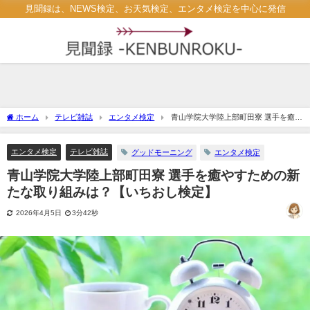
見聞録は、NEWS検定、お天気検定、エンタメ検定を中心に発信
ホーム
テレビ雑誌
エンタメ検定
青山学院大学陸上部町田寮 選手を癒や
すための新たな取り組みは？【いちおし検定】
エンタメ検定
テレビ雑誌
グッドモーニング
エンタメ検定
青山学院大学陸上部町田寮 選手を癒やすための新
たな取り組みは？【いちおし検定】
2026年4月5日
3分42秒