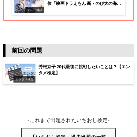
位「映画ドラえもん 新・のび太の海底
鬼岩城」
テレビ雑誌
前回の問題
芳根京子 20代最後に挑戦したいことは？【エン
タメ検定】
エンタメ検定
-これまで出題されたいちおし検定-
「いちおし検定」過去出題の一覧