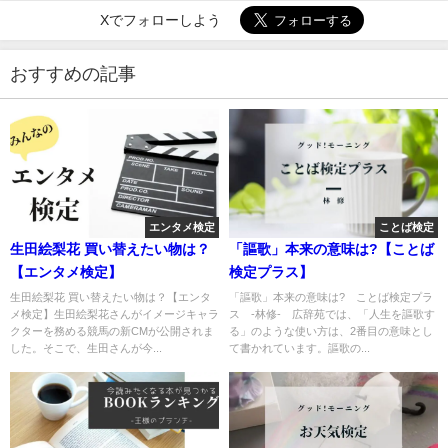
Xでフォローしよう
おすすめの記事
エンタメ検定
ことば検定
生田絵梨花 買い替えたい物は？
「謳歌」本来の意味は?【ことば
【エンタメ検定】
検定プラス】
生田絵梨花 買い替えたい物は？【エンタ
「謳歌」本来の意味は? ことば検定プラ
メ検定】生田絵梨花さんがイメージキャラ
ス -林修- 広辞苑では、「人生を謳歌す
クターを務める競馬の新CMが公開されま
る」のような使い方は、2番目の意味とし
した。そこで、生田さんが今...
て書かれています。謳歌の...