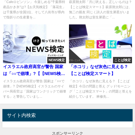
天気検定】
ト】
「Cafeロビンソン」 今楽しめる"千葉県特
萩原朔太郎「月に吠える」正しいものは？
産品かき氷"は?【お天気検定】「落花生」
【ことば検定スマート】萩原朔太郎には、
は千葉県が全国1位、そして八街市が県内
無二の親友 同じく詩人の室生犀星がいま
で指折りの生産量を...
した。朔太郎は室生犀星に「...
NEWS検定
ことば検定
イスラエル政府高官が警告 国家
「ホコリ」なぜ灰色に見える？
は「○○で崩壊」?【【NEWS検
【ことば検定スマート】
定】
イスラエル政府高官が警告 国家は「○○で
「ホコリ」なぜ灰色に見える？ 【ことば
崩壊」?【NEWS検定】イスラエルのサイ
検定】今日の問題と答え グッド!モーニン
バー局長官は「国家はワンクリックで崩壊
グ「ことば検定スマート」の問題と答えを
する」と警告していまし...
紹介しています。 林修先...
サイト内検索
スポンサーリンク