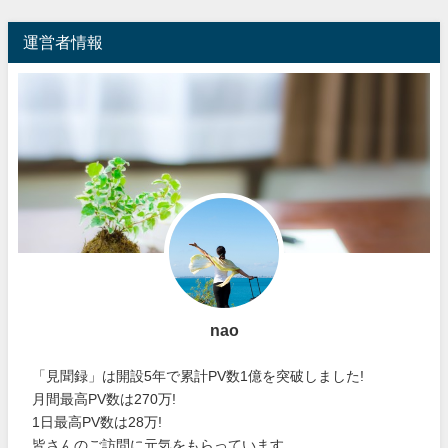
運営者情報
nao
「見聞録」は開設5年で累計PV数1億を突破しました!
月間最高PV数は270万!
1日最高PV数は28万!
皆さんのご訪問に元気をもらっています。