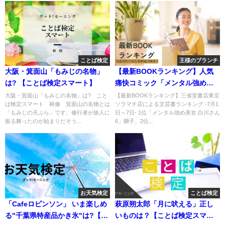
ことば検定
王様のブランチ
大阪・箕面山「もみじの名物」
【最新BOOKランキング】人気
は? 【ことば検定スマート】
痛快コミック「メンタル強め美
女 白川さん」
大阪・箕面山「もみじの名物」は? こと
【最新BOOKランキング】三省堂書店東京
ば検定スマート 林修 箕面山の名物とは
ソラマチ店による文芸書ランキング -7月1
「もみじの天ぷら」です。修行者が旅人に
日～7日- 1位「メンタル強め美女 白川さん
振る舞ったのが始まりだそう...
6」獅子、2位...
お天気検定
ことば検定
「Cafeロビンソン」 いま楽しめ
萩原朔太郎「月に吠える」正し
る"千葉県特産品かき氷"は?【お
いものは？【ことば検定スマー