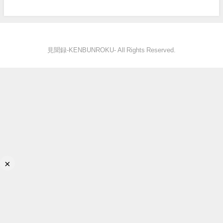
見聞録‐KENBUNROKU- All Rights Reserved.
×