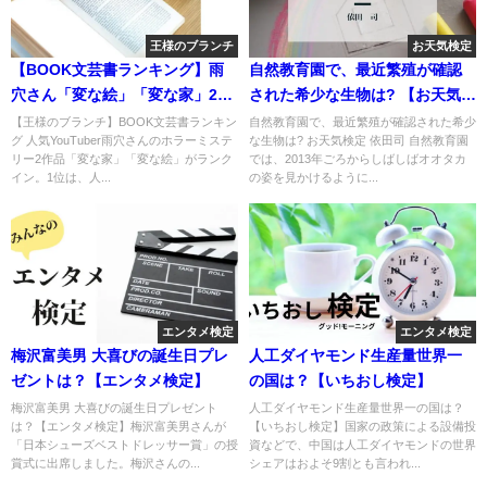
王様のブランチ
お天気検定
【BOOK文芸書ランキング】雨
自然教育園で、最近繁殖が確認
穴さん「変な絵」「変な家」2作
された希少な生物は? 【お天気検
ランクイン
定】
【王様のブランチ】BOOK文芸書ランキン
自然教育園で、最近繁殖が確認された希少
グ 人気YouTuber雨穴さんのホラーミステ
な生物は? お天気検定 依田司 自然教育園
リー2作品「変な家」「変な絵」がランク
では、2013年ごろからしばしばオオタカ
イン。1位は、人...
の姿を見かけるように...
エンタメ検定
エンタメ検定
梅沢富美男 大喜びの誕生日プレ
人工ダイヤモンド生産量世界一
ゼントは？【エンタメ検定】
の国は？【いちおし検定】
梅沢富美男 大喜びの誕生日プレゼント
人工ダイヤモンド生産量世界一の国は？
は？【エンタメ検定】梅沢富美男さんが
【いちおし検定】国家の政策による設備投
「日本シューズベストドレッサー賞」の授
資などで、中国は人工ダイヤモンドの世界
賞式に出席しました。梅沢さんの...
シェアはおよそ9割とも言われ...