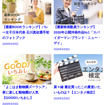
【最新BOOKランキング】バレ
【最新映画動員ランキング】
ー女子日本代表 石川真佑選手初
2026年公開洋画作品№1「スパ
のフォトブック
イダーマン:ブランド・ニュー・
デイ」
2026年8月8日
2026年8月8日
「よこはま動物園ズーラシア」
菜々緒 最近買ったこの夏使いた
夜に楽しむ動物園が人気
いものは？【エンタメ検定】
【GOOD!いちおし】
2026年8月8日
2026年8月8日