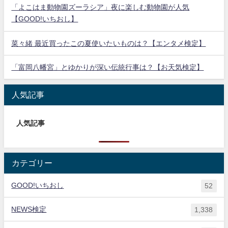
「よこはま動物園ズーラシア」夜に楽しむ動物園が人気
【GOOD!いちおし】
菜々緒 最近買ったこの夏使いたいものは？【エンタメ検定】
「富岡八幡宮」とゆかりが深い伝統行事は？【お天気検定】
人気記事
人気記事
カテゴリー
GOOD!いちおし
52
NEWS検定
1,338