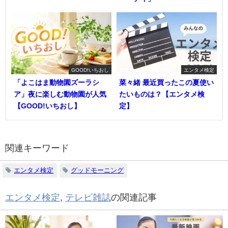
GOOD!いちおし
エンタメ検定
「よこはま動物園ズーラシ
菜々緒 最近買ったこの夏使い
ア」夜に楽しむ動物園が人気
たいものは？【エンタメ検
【GOOD!いちおし】
定】
関連キーワード
エンタメ検定
グッドモーニング
エンタメ検定
,
テレビ雑誌
の関連記事