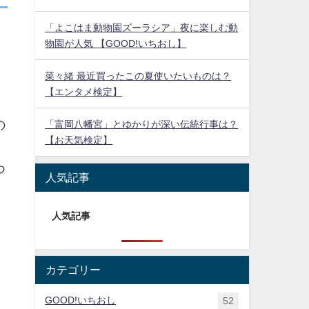
「よこはま動物園ズーラシア」夜に楽しむ動
物園が人気 【GOOD!いちおし】
出
菜々緒 最近買ったこの夏使いたいものは？
【エンタメ検定】
。
の
「富岡八幡宮」とゆかりが深い伝統行事は？
【お天気検定】
つ
人気記事
人気記事
カテゴリー
GOOD!いちおし
52