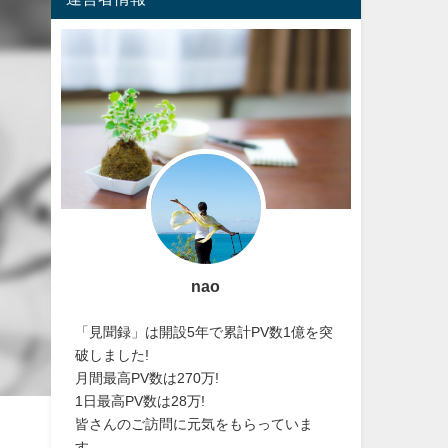
nao
「見聞録」は開設5年で累計PV数1億を突
破しました!
月間最高PV数は270万!
1日最高PV数は28万!
皆さんのご訪問に元気をもらっていま
す。