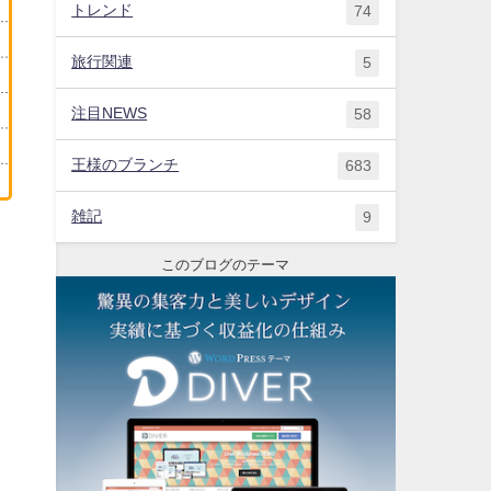
トレンド
74
旅行関連
5
注目NEWS
58
王様のブランチ
683
雑記
9
このブログのテーマ