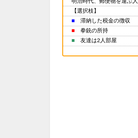
明治時代、郵便物を運ぶ人
【選択枝】
■
滞納した税金の徴収
■
拳銃の所持
■
友達は2人部屋