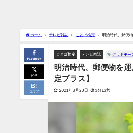
ホーム
テレビ雑誌
ことば検定
明治時代、郵便物
ことば検定
テレビ雑誌
グッドモー
Facebook
明治時代、郵便物を運
post
定プラス】
2021年3月20日
3分13秒
はてブ