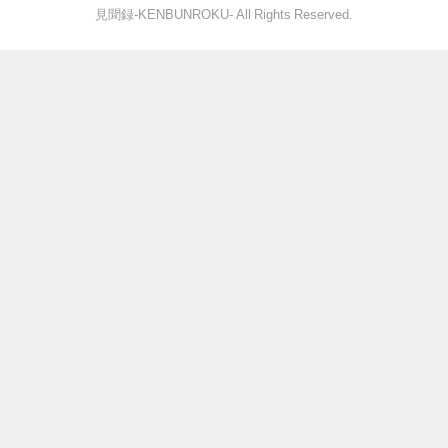
見聞録‐KENBUNROKU- All Rights Reserved.