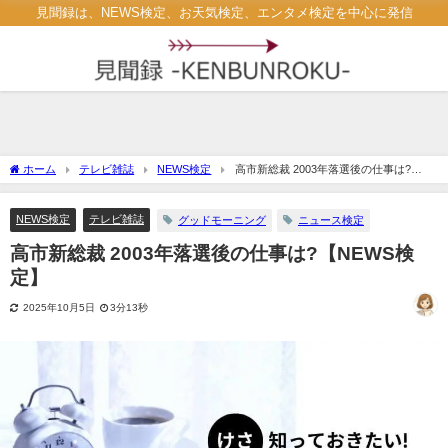
見聞録は、NEWS検定、お天気検定、エンタメ検定を中心に発信
ホーム
テレビ雑誌
NEWS検定
高市新総裁 2003年落選後の仕事は?
【NEWS検定】
NEWS検定
テレビ雑誌
グッドモーニング
ニュース検定
高市新総裁 2003年落選後の仕事は?【NEWS検
定】
2025年10月5日
3分13秒