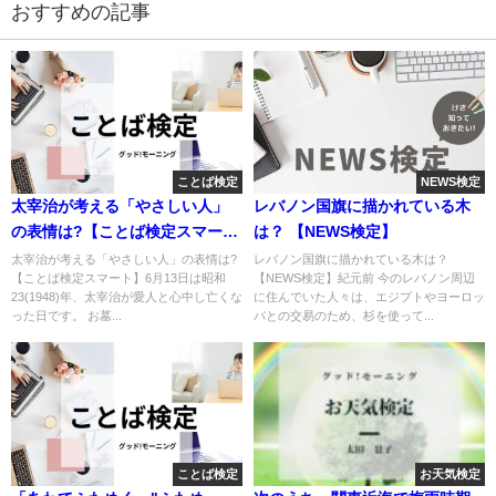
おすすめの記事
ことば検定
NEWS検定
太宰治が考える「やさしい人」
レバノン国旗に描かれている木
の表情は?【ことば検定スマー
は？ 【NEWS検定】
ト】
太宰治が考える「やさしい人」の表情は?
レバノン国旗に描かれている木は？
【ことば検定スマート】6月13日は昭和
【NEWS検定】紀元前 今のレバノン周辺
23(1948)年、太宰治が愛人と心中し亡くな
に住んでいた人々は、エジプトやヨーロッ
った日です。 お墓...
パとの交易のため、杉を使って...
ことば検定
お天気検定