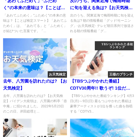
「あわてふためく」"ふため
次のうち、関東近海で梅雨時期
く"の本来の意味は？【ことば検
に旬を迎える魚は?【お天気検
定スマート】
定】
「あわてふためく」"ふためく"の本来の意
次のうち、関東近海で梅雨時期に旬を迎え
味は？【ことば検定スマート】「あわてふ
る魚は? 朝の情報番組「グッド!モーニン
ためく」は、「あわてる」と「ふためく」
グ」-お天気検定- テレビ朝日系列で放送さ
が結びついた言葉です。「...
れる朝の情報番組「グ...
お天気検定
王様のブランチ
去年、八芳園を訪れたのは? 【お
【TBSつぶやかれた番組】
天気検定】
CDTV30周年!! 歌うぞ! 1位だけ
の曲だけフェス!
去年、八芳園を訪れたのは? 【お天気検
【TBSつぶやかれた番組ランキング】4月3
定】バイデン大統領は、八芳園の料亭「壺
日(月)～9日(日) 最もつぶやかれた番組は
中庵」に招かれました。 2022年5月23日
豪華アーティストが1位を獲った曲を熱唱
のこの日、岸田総理と...
する「CDTV3...