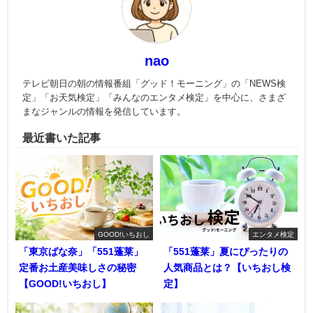
nao
テレビ朝日の朝の情報番組「グッド！モーニング」の「NEWS検
定」「お天気検定」「みんなのエンタメ検定」を中心に、さまざ
まなジャンルの情報を発信しています。
最近書いた記事
GOOD!いちおし
エンタメ検定
「東京ばな奈」「551蓬莱」
「551蓬莱」夏にぴったりの
定番お土産美味しさの秘密
人気商品とは？【いちおし検
【GOOD!いちおし】
定】