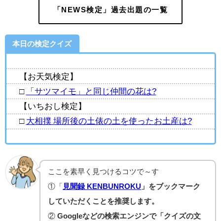
「NEWS検定」過去出題の一覧
本日の検定クイズ
【お天気検定】
□
「サツマイモ」と同じ仲間の花は?
【いちおし検定】
□
大相撲 場所後の土俵の土を使ったお土産は?
ここを素早く見つけるコツで～す
①「
見聞録 KENBUNROKU
」をブックマーク
していただくことを推奨します。
②
Googleなどの検索エンジンで「クイズの文