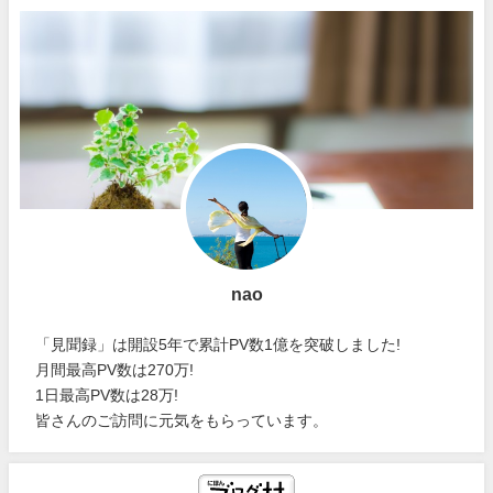
nao
「見聞録」は開設5年で累計PV数1億を突破しました!
月間最高PV数は270万!
1日最高PV数は28万!
皆さんのご訪問に元気をもらっています。