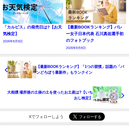
「カルピス」の発売日は?【お天
【最新BOOKランキング】バレ
気検定】
ー女子日本代表 石川真佑選手初
のフォトブック
2026年8月9日
2026年8月8日
【最新BOOKランキング】「1つの習慣」話題の「パ
ンどろぼう最新作」もランクイン
大相撲 場所後の土俵の土を使ったお土産は?【いち
おし検定】
Xでフォローしよう