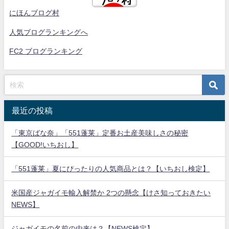
にほんブログ村
人気ブログランキングへ
FC2 ブログランキング
最近の投稿
「東京ばな奈」「551蓬莱」定番お土産美味しさの秘密
【GOOD!いちおし】
「551蓬莱」夏にぴったりの人気商品とは？【いちおし検定】
米国産ジャガイモ輸入解禁か 2つの懸念【けさ知っておきたい
NEWS】
ジャガイモの名前の由来は？【NEWS検定】