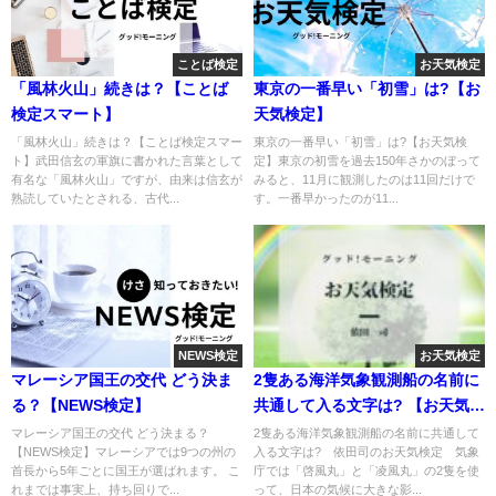
ことば検定
お天気検定
「風林火山」続きは？【ことば
東京の一番早い「初雪」は?【お
検定スマート】
天気検定】
「風林火山」続きは？【ことば検定スマー
東京の一番早い「初雪」は?【お天気検
ト】武田信玄の軍旗に書かれた言葉として
定】東京の初雪を過去150年さかのぼって
有名な「風林火山」ですが、由来は信玄が
みると、11月に観測したのは11回だけで
熟読していたとされる、古代...
す。一番早かったのが11...
NEWS検定
お天気検定
マレーシア国王の交代 どう決ま
2隻ある海洋気象観測船の名前に
る？【NEWS検定】
共通して入る文字は? 【お天気検
定】
マレーシア国王の交代 どう決まる？
2隻ある海洋気象観測船の名前に共通して
【NEWS検定】マレーシアでは9つの州の
入る文字は? 依田司のお天気検定 気象
首長から5年ごとに国王が選ばれます。 こ
庁では「啓風丸」と「凌風丸」の2隻を使
れまでは事実上、持ち回りで...
って、日本の気候に大きな影...