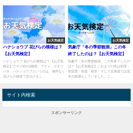
お天気検定
お天気検定
ハナショウブ 花びらの模様は？
気象庁「冬の季節観測」この冬
【お天気検定】
終了したのは？【お天気検定】
ハナショウブ 花びらの模様は？ 【お天気
気象庁「冬の季節観測」この冬終了したの
検定】アヤメ科の3種類、アヤメ、カキツ
は？【お天気検定】これまでの冬は初雪・
バタ、ハナショウブというのは、例外なく
初冠雪・初霜・初氷、そして北海道では流
花びらの模様で見分けるこ...
氷の観測もしていました。こ...
サイト内検索
スポンサーリンク