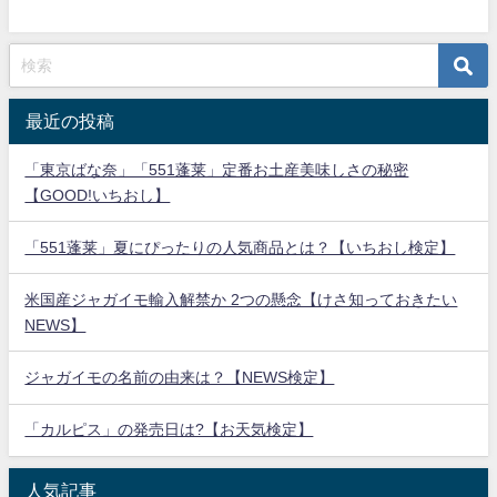
最近の投稿
「東京ばな奈」「551蓬莱」定番お土産美味しさの秘密
【GOOD!いちおし】
「551蓬莱」夏にぴったりの人気商品とは？【いちおし検定】
米国産ジャガイモ輸入解禁か 2つの懸念【けさ知っておきたい
NEWS】
ジャガイモの名前の由来は？【NEWS検定】
「カルピス」の発売日は?【お天気検定】
人気記事