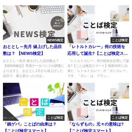
NEWS検定
ことば検定
おととし～先月 値上げした品目
「レトルトカレー」何の技術を
数は？ 【NEWS検定】
応用して誕生?【ことば検定スマ
ート】
おととし～先月 値上げした品目数は？
「レトルトカレー」何の技術を応用して誕
【NEWS検定】帝国データバンクの調査に
生?【ことば検定スマート】昭和43年に出
よりますと、おととし1月から値上げした
来た「レトルトカレー」が「ボンカレー」
品目で、最も多かったのは...
です。「ボン」は、フラン...
ことば検定
ことば検定
「銭ゲバ」ことばの由来は？
「ならずもの」元々の意味は?
【ことば検定スマート】
【ことば検定スマート】