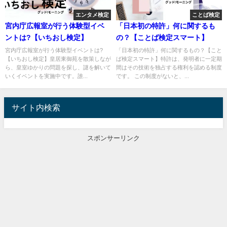
エンタメ検定
ことば検定
宮内庁広報室が行う体験型イベ
「日本初の特許」何に関するも
ントは?【いちおし検定】
の？【ことば検定スマート】
宮内庁広報室が行う体験型イベントは?
「日本初の特許」何に関するもの？【こと
【いちおし検定】皇居東御苑を散策しなが
ば検定スマート】特許は、発明者に一定期
ら、皇室ゆかりの問題を探し、謎を解いて
間はその技術を独占する権利を認める制度
いくイベントを実施中です。誰...
です。 この制度がないと、...
サイト内検索
スポンサーリンク