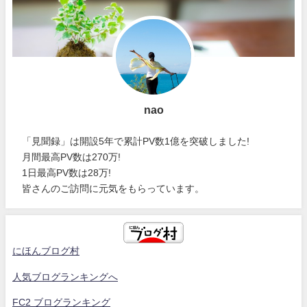
nao
「見聞録」は開設5年で累計PV数1億を突破しました!
月間最高PV数は270万!
1日最高PV数は28万!
皆さんのご訪問に元気をもらっています。
にほんブログ村
人気ブログランキングへ
FC2 ブログランキング