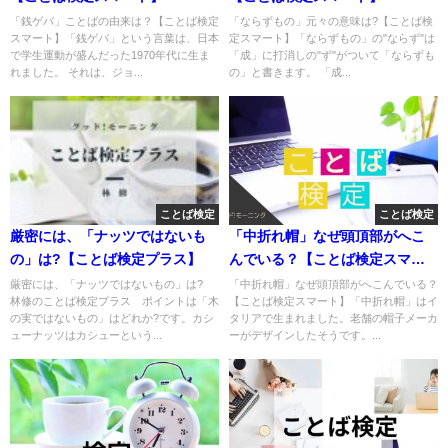
「銭ゲバ」ことばの由来は？【ことば検定
「ならずもの」元々の意味は?【ことば検
スマート】「銭ゲバ」という言葉は、日本
定スマート】「ならずもの」の"ならず"は
で学生運動が盛んだった1970年代に生ま
「成」に打消しの"ず"がついて「ならずも
れました。 それは、ジョ...
の」と書きます。 「成...
ことば検定
ことば検定
厳密には、「ナッツではないも
「中折れ帽」なぜ頭頂部がへこ
の」は?【ことば検定プラス】
んでいる？【ことば検定スマー
ト】
厳密には、「ナッツではないもの」は?
「中折れ帽」なぜ頭頂部がへこんでいる？
林修のことば検定プラス ポイントは「木
【ことば検定スマート】「中折れ帽」はイ
の実ではないもの」はどれか?です。カシ
タリアで生まれました。老舗の帽子メーカ
ューナッツはカシューという...
ーがデザインしたそうです。...