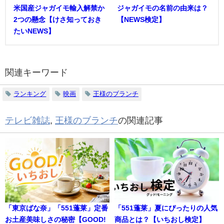
米国産ジャガイモ輸入解禁か
ジャガイモの名前の由来は？
2つの懸念【けさ知っておき
【NEWS検定】
たいNEWS】
関連キーワード
ランキング
映画
王様のブランチ
テレビ雑誌
,
王様のブランチ
の関連記事
「東京ばな奈」「551蓬莱」定番
「551蓬莱」夏にぴったりの人気
お土産美味しさの秘密【GOOD!
商品とは？【いちおし検定】