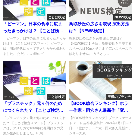
ことば検定
NEWS検定
「ピーマン」日本の食卓に広ま
鳥取砂丘の広さを表現 演出方法
ったきっかけは？ 【ことば検定
は? 【NEWS検定】
スマート】
「ピーマン」日本の食卓に広まったきっか
鳥取砂丘の広さを表現 演出方法は?
けは？ 【ことば検定スマート】ピーマン
【NEWS検定】今回、鳥取砂丘を再現する
は、明治時代に入ってアメリカから伝わり
スペースは70mとそこまで広いスペースで
ました。 ただ、この時のピ...
はありません。 方法とし...
ことば検定
王様のブランチ
「プラスチック」元々何のため
【BOOK総合ランキング】ホラ
につくられた？ 【ことば検定ス
ー作家・雨穴さん最新作「変な
マート】
家2 11の間取り図」
「プラスチック」元々何のためにつくられ
【BOOK総合ランキング】ブックファース
た？ 【ことば検定スマート】プラスチッ
ト アトレ吉祥寺店集計 -2024年1月1日～7
クは、アメリカで1868年に発明好きの兄
日- 1位はホラー作家・雨穴さん最新作。
弟が生み出しました。印刷...
シリーズ累...