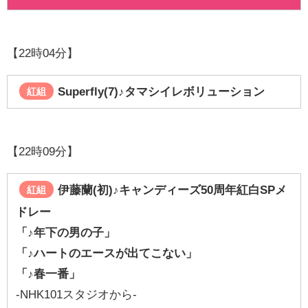
【22時04分】
Superfly(7)
♪タマシイレボリューション
紅組
【22時09分】
伊藤蘭(初)♪キャンディーズ50周年紅白SPメ
紅組
ドレー
「♪年下の男の子」
「♪ハートのエースが出てこない」
「♪春一番」
-NHK101スタジオから-