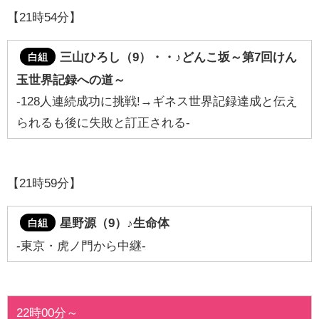
【21時54分】
三山ひろし（9）・・♪どんこ坂～第7回けん
白組
玉世界記録への道～
-128人連続成功に挑戦!→ギネス世界記録達成と伝え
られるも後に失敗と訂正される-
【21時59分】
星野源（9）♪
生命体
白組
-東京・虎ノ門から中継-
22時00分～