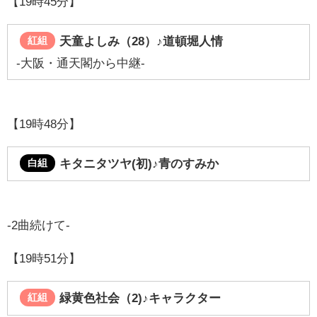
【19時45分】
天童よしみ（28）♪道頓堀人情
紅組
-大阪・通天閣から中継-
【19時48分】
キタニタツヤ(初)♪
青のすみか
白組
-2曲続けて-
【19時51分】
緑黄色社会（2)
♪キャラクター
紅組