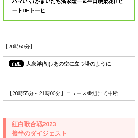
ハマいく(
かまいたち濱家隆一＆生田絵梨花)♪ビ
ートDEトーヒ
【20時50分】
大泉洋(初)♪あの空に立つ塔のように
白組
【20時55分～21時00分】ニュース番組にて中断
紅白歌合戦2023
後半のダイジェスト