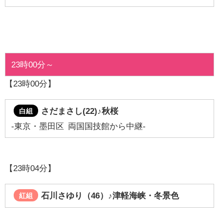
23時00分～
【23時00分】
さだまさし(22)
♪秋桜
白組
‐東京・墨田区 両国国技館から中継-
【23時04分】
石川さゆり（46）♪
津軽海峡・冬景色
紅組