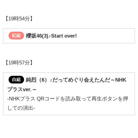
【19時54分】
櫻坂46(3)♪Start over!
紅組
【19時57分】
純烈（6）♪
だってめぐり会えたんだ～NHK
白組
プラスver.～
-NHKプラス QRコードを読み取って再生ボタンを押
しての演出-