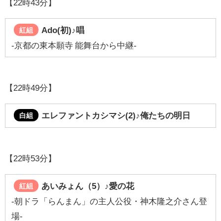
【22時43分】
Ado(初)♪唱
紅組
-京都の東本願寺 能舞台から中継-
【22時49分】
エレファントカシマシ(2)♪俺たちの明日
白組
【22時53分】
あいみょん（5）♪
愛の花
紅組
-朝ドラ「らんまん」の主人公役・神木隆之介さん登
場-