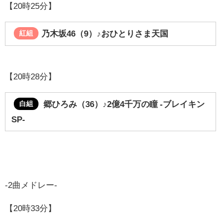
【20時25分】
乃木坂46（9）
♪おひとりさま天国
紅組
【20時28分】
郷ひろみ（36）♪2億4千万の瞳 -ブレイキン
白組
SP-
-2曲メドレー-
【20時33分】