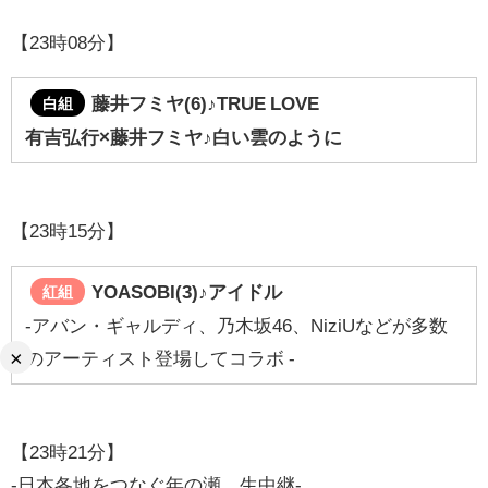
【23時08分】
藤井フミヤ(6)♪TRUE LOVE
白組
有吉弘行×藤井フミヤ♪白い雲のように
【23時15分】
YOASOBI(3)♪
アイドル
紅組
‐アバン・ギャルディ、乃木坂46、NiziUなどが多数
×
のアーティスト登場してコラボ -
【23時21分】
-日本各地をつなぐ年の瀬 生中継-