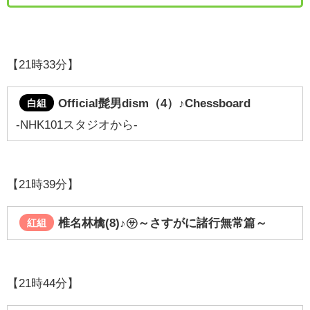
【21時33分】
Official髭男dism（4）♪
Chessboard
白組
-NHK101スタジオから-
【21時39分】
椎名林檎(8)♪㋚～さすがに諸行無常篇～
紅組
【21時44分】