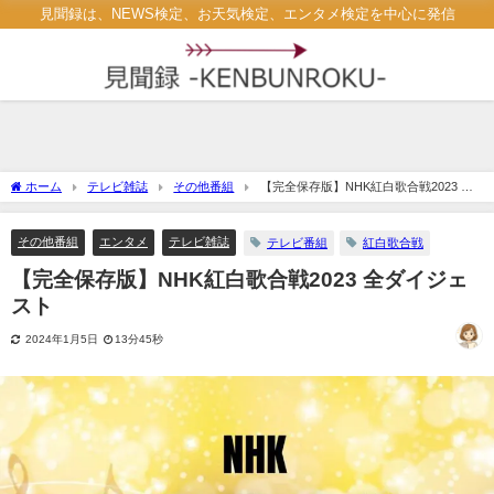
見聞録は、NEWS検定、お天気検定、エンタメ検定を中心に発信
ホーム
テレビ雑誌
その他番組
【完全保存版】NHK紅白歌合戦2023 全
ダイジェスト
その他番組
エンタメ
テレビ雑誌
テレビ番組
紅白歌合戦
【完全保存版】NHK紅白歌合戦2023 全ダイジェ
スト
2024年1月5日
13分45秒