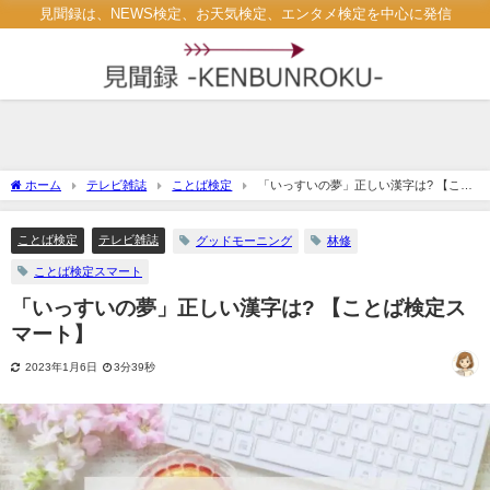
見聞録は、NEWS検定、お天気検定、エンタメ検定を中心に発信
ホーム
テレビ雑誌
ことば検定
「いっすいの夢」正しい漢字は? 【こと
ば検定スマート】
ことば検定
テレビ雑誌
グッドモーニング
林修
ことば検定スマート
「いっすいの夢」正しい漢字は? 【ことば検定ス
マート】
2023年1月6日
3分39秒