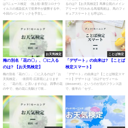
は?ニュース検定 -池上彰-新型コロナウ
るのは? 【お天気検定】馬事公苑のメイン
イルスの感染拡大で世界中が疲弊する中、
アリーナで行われる馬場馬術は、馬のフィ
今回のパンデミックを予言し...
ギュアスケートとも呼ばれ...
お天気検定
ことば検定
梅の別名「花の〇」、〇に入る
「デザート」の由来は? 【ことば
のは? 【お天気検定】
検定スマート】
梅の別名「花の〇」、〇に入るのは?「お
「デザート」の由来は? 【ことば検定スマ
天気検定」 -依田司-広辞苑によります
ート】デザートは「(仏)デセヴィール
と、「花の兄」と言いますのは、四季の花
(desservir)」というのが元のフランス語
の中で、他の花に先駆けて咲...
で、後半の「セヴ...