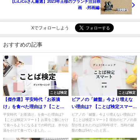
【LiLiCoさん厳選】2023年王様のブランチ注目映
画 -邦画編-
Xでフォローしよう
おすすめの記事
ことば検定
ことば検定
【傑作選】平安時代「お茶漬
ピアノの「鍵盤」今より増えな
け」を食べた理由は？【ことば
い理由は? 【ことば検定スマー
検定スマート】
ト】
平安時代「お茶漬け」を食べた理由は?
ピアノの「鍵盤」今より増えない理由は?
【ことば検定スマート】お茶をご飯にかけ
【ことば検定スマート】現在のピアノの原
て食べるようになるまでの時代は、水やお
型が生まれたのは1700年頃で、当時の鍵
湯をかけて食べていました。...
盤の数は54だったと言...