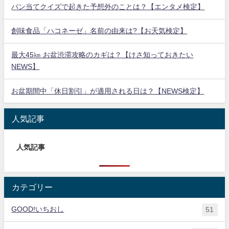
パン当てクイズで起きた予想外のことは？【エンタメ検定】
創味食品「ハコネーゼ」名前の由来は?【お天気検定】
最大45㎞ お盆渋滞攻略のカギは？【けさ知っておきたい
NEWS】
お盆期間中「休日割引」が適用される日は？【NEWS検定】
人気記事
人気記事
カテゴリー
GOOD!いちおし
51