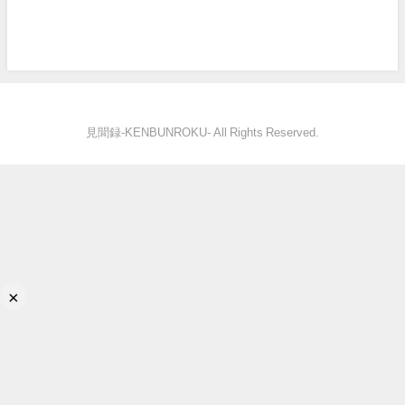
見聞録‐KENBUNROKU- All Rights Reserved.
×