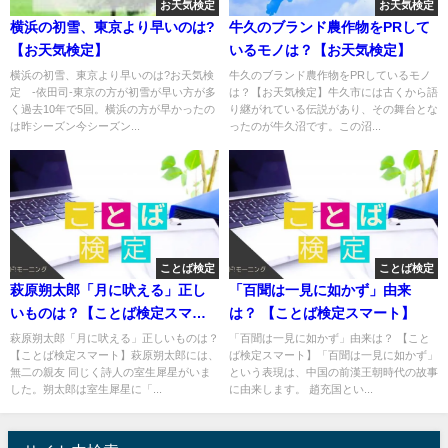
お天気検定
お天気検定
横浜の初雪、東京より早いのは?
牛久のブランド農作物をPRして
【お天気検定】
いるモノは？【お天気検定】
横浜の初雪、東京より早いのは?お天気検
牛久のブランド農作物をPRしているモノ
定 -依田司-東京の方が初雪が早い方が多
は？【お天気検定】牛久市には古くから語
く過去10年で5回。横浜の方が早かったの
り継がれている伝説があり、その舞台とな
は昨シーズン今シーズン...
ったのが牛久沼です。この沼...
ことば検定
ことば検定
萩原朔太郎「月に吠える」正し
「百聞は一見に如かず」由来
いものは？【ことば検定スマー
は？ 【ことば検定スマート】
ト】
萩原朔太郎「月に吠える」正しいものは？
「百聞は一見に如かず」由来は？ 【こと
【ことば検定スマート】萩原朔太郎には、
ば検定スマート】「百聞は一見に如かず」
無二の親友 同じく詩人の室生犀星がいま
という表現は、中国の前漢王朝時代の故事
した。朔太郎は室生犀星に「...
に由来します。 趙充国とい...