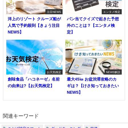
注目NEWS
エンタメ検定
洋上のリゾート クルーズ船が
パン当てクイズで起きた予想
人気で予約殺到【きょう注目
外のことは？【エンタメ検
NEWS】
定】
お天気検定
NEWS解説
創味食品「ハコネーゼ」名前
最大45㎞ お盆渋滞攻略のカ
の由来は?【お天気検定】
ギは？【けさ知っておきたい
NEWS】
関連キーワード