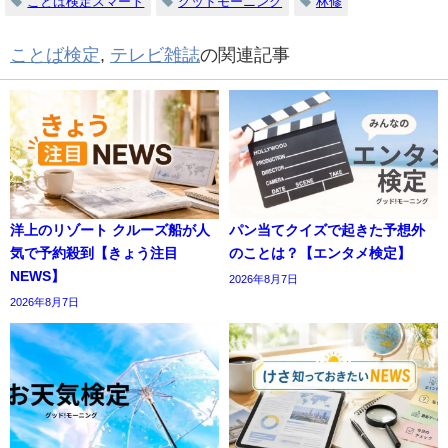
ことば検定スマート
グッドモーニング
林修
ことば検定
,
テレビ雑誌
の関連記事
洋上のリゾート クルーズ船が人
パン当てクイズで起きた予想外
気で予約殺到【きょう注目
のことは？【エンタメ検定】
NEWS】
2026年8月7日
2026年8月7日