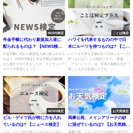
NEWS検定
ことば検定
年金手帳に代わり新規加入者に
ハワイを代表するものの中で日
配られるものは？ 【NEWS検
本にルーツを持つものは? 【こと
定】
ば検定プラス】
年金手帳に代わり新規加入者に配られるも
ハワイを代表する物の中で日本にルーツを
のは？ 【NEWS検定】年金手帳は1960年
持つものは?ことば検定プラス -林修-
から発行されてきましたが、マイナンバー
「アロハシャツ」は、日本の着物を仕立て
カードの普及によって...
直したものが起源だとされ、...
NEWS検定
お天気検定
ビル・ゲイツ氏が特に力を入れ
馬事公苑、メインアリーナの砂
ているのは? 【ニュース検定】
に混ぜているのは? 【お天気検
定】
ビル・ゲイツ氏が特に力を入れているの
馬事公苑、メインアリーナの砂に混ぜてい