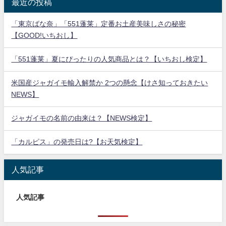
最近の投稿
「東京ばな奈」「551蓬莱」定番お土産美味しさの秘密
【GOOD!いちおし】
「551蓬莱」夏にぴったりの人気商品とは？【いちおし検定】
米国産ジャガイモ輸入解禁か 2つの懸念【けさ知っておきたい
NEWS】
ジャガイモの名前の由来は？【NEWS検定】
「カルピス」の発売日は?【お天気検定】
人気記事
人気記事