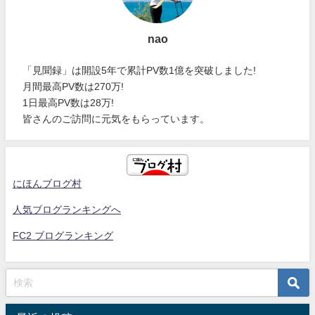
nao
「見聞録」は開設5年で累計PV数1億を突破しました!
月間最高PV数は270万!
1日最高PV数は28万!
皆さんのご訪問に元気をもらっています。
にほんブログ村
人気ブログランキングへ
FC2 ブログランキング