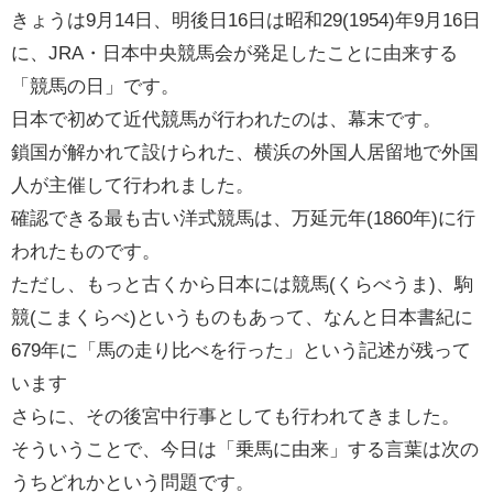
きょう
は9月14日、明後日16日は昭和29(1954)年9月16日
に、JRA・日本中央競馬会が発足したことに由来する
「
競馬の日」です。
日本で初めて近代競馬が行われたのは、
幕末です。
鎖国が解かれて設けられた、横浜の外国人居留地で外国
人が主催して行われました。
確認できる最も古い洋式競馬は、万延元年(1860年)に行
われたものです。
ただし、もっと古くから日本には競馬(くらべうま)、駒
競(こまくらべ)というものもあって、なんと日本書紀に
679年に「馬の走り比べを行った」という記述が残って
います
さらに、その後宮中行事としても行われてきました。
そういうことで、今日は「乗馬に由来」する言葉は次の
うちどれかという問題
です。