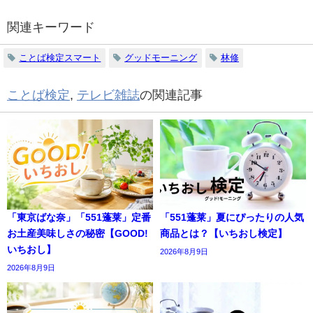
関連キーワード
ことば検定スマート
グッドモーニング
林修
ことば検定
,
テレビ雑誌
の関連記事
「東京ばな奈」「551蓬莱」定番
「551蓬莱」夏にぴったりの人気
お土産美味しさの秘密【GOOD!
商品とは？【いちおし検定】
いちおし】
2026年8月9日
2026年8月9日