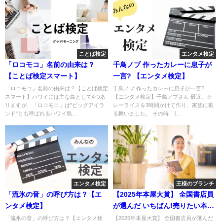
ことば検定
エンタメ検定
「ロコモコ」名前の由来は？
千鳥ノブ 作ったカレーに息子が
【ことば検定スマート】
一言? 【エンタメ検定】
「ロコモコ」名前の由来は？【ことば検定
千鳥ノブ 作ったカレーに息子が一言?
スマート】ハワイには主な島として4つあ
【エンタメ検定】千鳥ノブさん 最近、カ
りますが、「ロコモコ」は"ビッグアイラ
レーライスを3時間かけて作り、家族に振
ンド"とも呼ばれるハワイ島...
る舞いました。 その時、1...
エンタメ検定
王様のブランチ
「流氷の音」の呼び方は？【エ
【2025年本屋大賞】 全国書店員
ンタメ検定】
が選んだ いちばん!売りたい本ラ
ンキング
「流氷の音」の呼び方は？【エンタメ検
【2025年本屋大賞】 全国書店員が選んだ