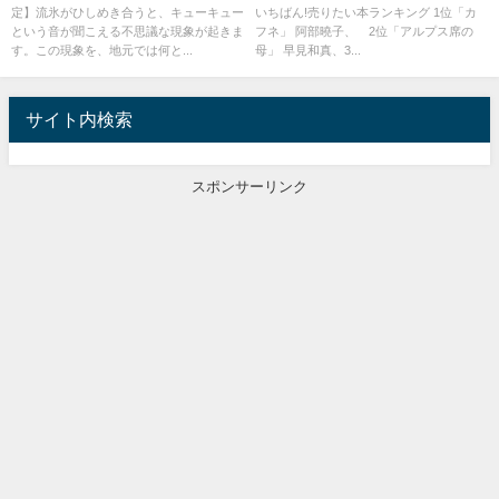
定】流氷がひしめき合うと、キューキュー
いちばん!売りたい本ランキング 1位「カ
という音が聞こえる不思議な現象が起きま
フネ」 阿部曉子、 2位「アルプス席の
す。この現象を、地元では何と...
母」 早見和真、3...
サイト内検索
スポンサーリンク