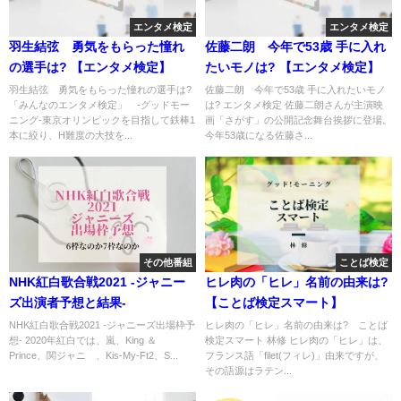
エンタメ検定
エンタメ検定
羽生結弦 勇気をもらった憧れ
佐藤二朗 今年で53歳 手に入れ
の選手は? 【エンタメ検定】
たいモノは? 【エンタメ検定】
羽生結弦 勇気をもらった憧れの選手は?
佐藤二朗 今年で53歳 手に入れたいモノ
「みんなのエンタメ検定」 -グッドモー
は? エンタメ検定 佐藤二朗さんが主演映
ニング-東京オリンピックを目指して鉄棒1
画「さがす」の公開記念舞台挨拶に登場。
本に絞り、H難度の大技を...
今年53歳になる佐藤さ...
その他番組
ことば検定
NHK紅白歌合戦2021 -ジャニー
ヒレ肉の「ヒレ」名前の由来は?
ズ出演者予想と結果-
【ことば検定スマート】
NHK紅白歌合戦2021 -ジャニーズ出場枠予
ヒレ肉の「ヒレ」名前の由来は? ことば
想- 2020年紅白では、嵐、King ＆
検定スマート 林修 ヒレ肉の「ヒレ」は、
Prince、関ジャニ∞、Kis-My-Ft2、S...
フランス語「filet(フィレ)」由来ですが、
その語源はラテン...