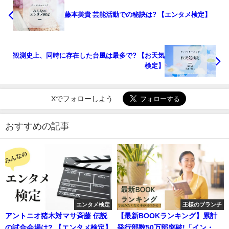
藤本美貴 芸能活動での秘訣は? 【エンタメ検定】
観測史上、同時に存在した台風は最多で? 【お天気
検定】
Xでフォローしよう
おすすめの記事
エンタメ検定
王様のブランチ
アントニオ猪木対マサ斉藤 伝説
【最新BOOKランキング】累計
の試合会場は? 【エンタメ検定】
発行部数50万部突破!「イン・