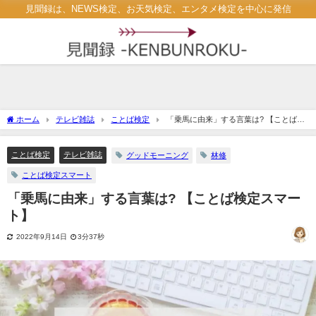
見聞録は、NEWS検定、お天気検定、エンタメ検定を中心に発信
ホーム
テレビ雑誌
ことば検定
「乗馬に由来」する言葉は? 【ことば検
定スマート】
ことば検定
テレビ雑誌
グッドモーニング
林修
ことば検定スマート
「乗馬に由来」する言葉は? 【ことば検定スマー
ト】
2022年9月14日
3分37秒