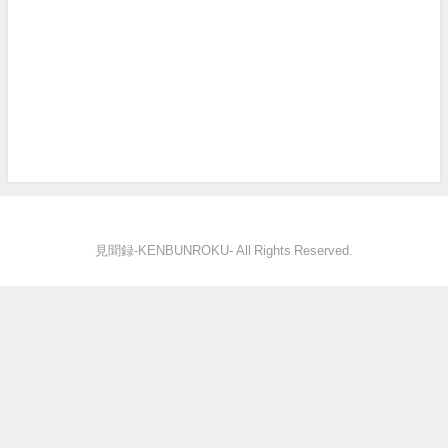
見聞録‐KENBUNROKU- All Rights Reserved.