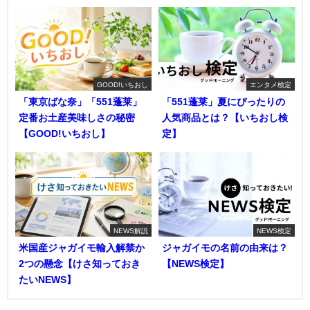
GOOD!いちおし
エンタメ検定
「東京ばな奈」「551蓬莱」
「551蓬莱」夏にぴったりの
定番お土産美味しさの秘密
人気商品とは？【いちおし検
【GOOD!いちおし】
定】
NEWS解説
NEWS検定
米国産ジャガイモ輸入解禁か
ジャガイモの名前の由来は？
2つの懸念【けさ知っておき
【NEWS検定】
たいNEWS】