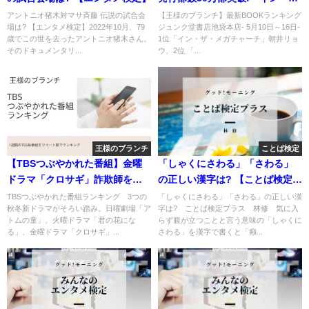
ザ・メガチャーチ」朝井リョウ
アントニオ猪木対マサ斉藤 伝説の試合会
【王様のブランチ】最新BOOKランキング
場は? 【エンタメ検定】2022年10月、79
ジュンク堂書店池袋本店- 5月10日～16日-
歳でこの世を去ったアントニオ猪木さん。
1位「イン・ザ・メガチャーチ」朝井リョ
そのドキュメンタリ...
ウ、2位 「...
王様のブランチ
ことば検定
【TBSつぶやかれた番組】金曜
「しゃくにさわる」「さわる」
ドラマ「クロサギ」詐欺師をだ
の正しい漢字は? 【ことば検定プ
ます詐欺師
ラス】
TBSつぶやかれた番組ランキング 3つの
「しゃくにさわる」「さわる」の正しい漢
秋冬新ドラマがそろい踏み。日曜劇場「ア
字は? ことば検定プラス 林修 気に入
トムの童」、火曜ドラマ「君の花にな
らず腹が立つことと言う意味の「しゃくに
る」、金曜ドラマ「クロサギ」...
さわる」を漢字で書くと「癪...