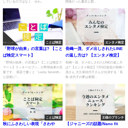
しているのではなく、せわ...
関係だった書店と図...
ことば検定
エンタメ検定
「野球が由来」の言葉は? 【こと
長嶋一茂、ダメ出しされたLINE
ば検定スマート】
の返し方は? 【エンタメ検定】
「野球が由来」の言葉は? 【ことば検定ス
長嶋一茂、ダメ出しされたLINEの返し方
マート】ラッキーセブン」が野球由来の言
は? 【エンタメ検定】7月9日放送の長嶋一
葉です。 英語で書くと「Lucky Seventh」
茂さん 大久保佳代子さんが出演する「長
と語尾に"...
島 佳代子の夢は夜開...
ことば検定
王様のブランチ
秋にふさわしい表現「さわや
【ジャニーズの話題/Nano fit