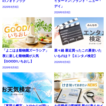
のフォトブック
イダーマン:ブランド・ニュー・
デイ」
2026年8月8日
2026年8月8日
「よこはま動物園ズーラシア」
菜々緒 最近買ったこの夏使いた
夜に楽しむ動物園が人気
いものは？【エンタメ検定】
【GOOD!いちおし】
2026年8月8日
2026年8月8日
「富岡八幡宮」とゆかりが深い
お盆帰省で要確認 親の"衰えサイ