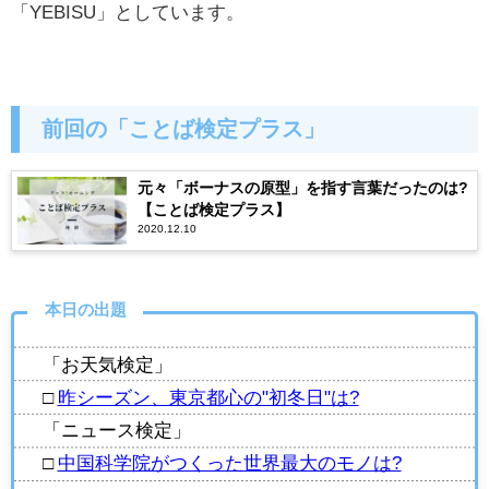
「YEBISU」としています。
前回の「ことば検定プラス」
元々「ボーナスの原型」を指す言葉だったのは?
【ことば検定プラス】
2020.12.10
本日の出題
「お天気検定」
□
昨シーズン、東京都心の"初冬日"は?
「ニュース検定」
□
中国科学院がつくった世界最大のモノは?