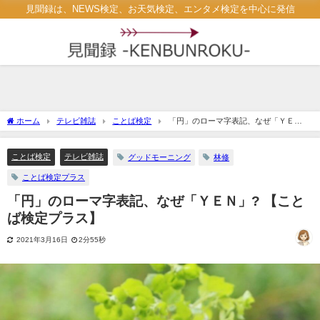
見聞録は、NEWS検定、お天気検定、エンタメ検定を中心に発信
ホーム
テレビ雑誌
ことば検定
「円」のローマ字表記、なぜ「ＹＥ
Ｎ」? 【ことば検定プラス】
ことば検定
テレビ雑誌
グッドモーニング
林修
ことば検定プラス
「円」のローマ字表記、なぜ「ＹＥＮ」? 【こと
ば検定プラス】
2021年3月16日
2分55秒