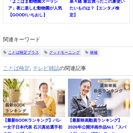
「よこはま動物園ズーラシ
菜々緒 最近買ったこの夏使い
ア」夜に楽しむ動物園が人気
たいものは？【エンタメ検
【GOOD!いちおし】
定】
関連キーワード
ことば検定プラス
グッドモーニング
林修
ことば検定
,
テレビ雑誌
の関連記事
【最新BOOKランキング】バレ
【最新映画動員ランキング】
ー女子日本代表 石川真佑選手初
2026年公開洋画作品№1「スパ