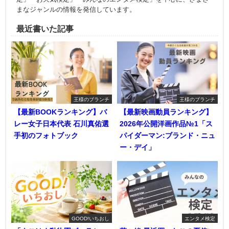
まなジャンルの情報を発信しています。
最近書いた記事
王様のブランチ
王様のブランチ
【最新BOOKランキング】バ
【最新映画動員ランキング】
レー女子日本代表 石川真佑選
2026年公開洋画作品№1「ス
手初のフォトブック
パイダーマン:ブランド・ニュ
ー・デイ」
GOOD!いちおし
エンタメ検定