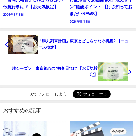
伝統行事は？【お天気検定】
ン"確認ポイント 【けさ知ってお
きたいNEWS】
2026年8月8日
2026年8月8日
「弾丸列車計画」東京とどこをつなぐ構想? 【ニュ
ース検定】
昨シーズン、東京都心の"初冬日"は? 【お天気検
定】
Xでフォローしよう
おすすめの記事