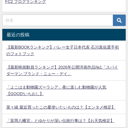
FC2 ブログランキング
最近の投稿
【最新BOOKランキング】バレー女子日本代表 石川真佑選手初
のフォトブック
【最新映画動員ランキング】2026年公開洋画作品№1「スパイ
ダーマン:ブランド・ニュー・デイ」
「よこはま動物園ズーラシア」夜に楽しむ動物園が人気
【GOOD!いちおし】
菜々緒 最近買ったこの夏使いたいものは？【エンタメ検定】
「富岡八幡宮」とゆかりが深い伝統行事は？【お天気検定】