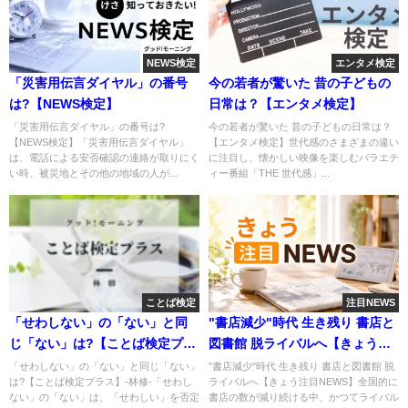
NEWS検定
エンタメ検定
「災害用伝言ダイヤル」の番号
今の若者が驚いた 昔の子どもの
は?【NEWS検定】
日常は？【エンタメ検定】
「災害用伝言ダイヤル」の番号は?
今の若者が驚いた 昔の子どもの日常は？
【NEWS検定】「災害用伝言ダイヤル」
【エンタメ検定】世代感のさまざまの違い
は、電話による安否確認の連絡が取りにく
に注目し、懐かしい映像を楽しむバラエテ
い時、被災地とその他の地域の人が...
ィー番組「THE 世代感」...
ことば検定
注目NEWS
「せわしない」の「ない」と同
"書店減少"時代 生き残り 書店と
じ「ない」は?【ことば検定プラ
図書館 脱ライバルへ【きょう注
ス】
目NEWS】
「せわしない」の「ない」と同じ「ない」
"書店減少"時代 生き残り 書店と図書館 脱
は?【ことば検定プラス】-林修-「せわし
ライバルへ【きょう注目NEWS】全国的に
ない」の「ない」は、「せわしい」を否定
書店の数が減り続ける中、かつてライバル