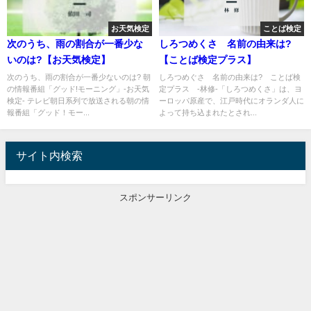
お天気検定
ことば検定
次のうち、雨の割合が一番少な
しろつめくさ 名前の由来は?
いのは?【お天気検定】
【ことば検定プラス】
次のうち、雨の割合が一番少ないのは? 朝
しろつめぐさ 名前の由来は? ことば検
の情報番組「グッド!モーニング」-お天気
定プラス -林修-「しろつめくさ」は、ヨ
検定- テレビ朝日系列で放送される朝の情
ーロッパ原産で、江戸時代にオランダ人に
報番組「グッド！モー...
よって持ち込まれたとされ...
サイト内検索
スポンサーリンク