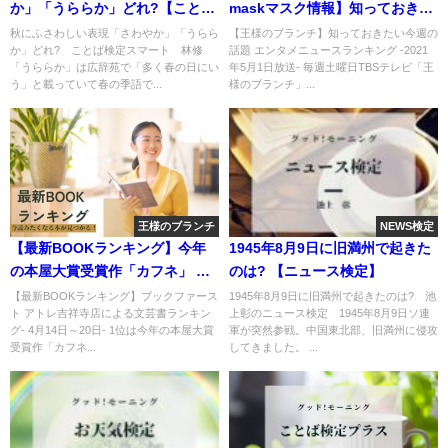
か」「うららか」どれ?【ことば
maskマスク情報】知っておきた
検定スマート】
いエンタメニュース
秋にふさわしい表現「さわやか」「うらら
【王様のブランチ】知っておきたい今週の
か」どれ? ことば検定スマート 林修
話題 エンタメニュースランキング -2021
「うららか」は広辞苑で「多く春の日にい
年5月1日放送- 毎週土曜日TBSテレビ「王
う」と載っていて春の季語で...
様のブランチ」...
王様のブランチ
NEWS検定
【最新BOOKランキング】今年
1945年8月9日に旧満州で起きた
の本屋大賞受賞作「カフネ」 阿
のは? 【ニュース検定】
部曉子
【最新BOOKランキング】ブックファース
1945年8月9日に旧満州で起きたのは? 池
ト アトレ吉祥寺店による文芸書ランキン
上彰のニュース検定 1945年8月9日ソ連
グ- 4月14日～20日- 1位は今年の本屋大賞
軍が突然参戦。中国東北部、旧満州に侵攻
受賞作「カフネ...
してきました。 ...