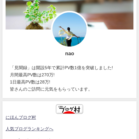
nao
「見聞録」は開設5年で累計PV数1億を突破しました!
月間最高PV数は270万!
1日最高PV数は28万!
皆さんのご訪問に元気をもらっています。
にほんブログ村
人気ブログランキングへ