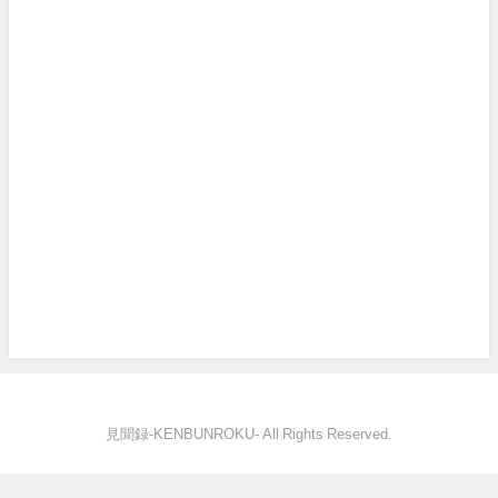
見聞録‐KENBUNROKU- All Rights Reserved.