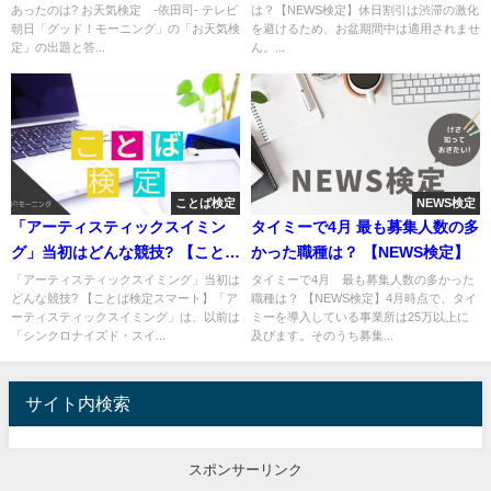
あったのは? お天気検定 -依田司- テレビ
は？【NEWS検定】休日割引は渋滞の激化
朝日「グッド！モーニング」の「お天気検
を避けるため、お盆期間中は適用されませ
定」の出題と答...
ん。...
ことば検定
NEWS検定
「アーティスティックスイミン
タイミーで4月 最も募集人数の多
グ」当初はどんな競技? 【ことば
かった職種は？ 【NEWS検定】
検定スマート】
「アーティスティックスイミング」当初は
タイミーで4月 最も募集人数の多かった
どんな競技? 【ことば検定スマート】「ア
職種は？ 【NEWS検定】4月時点で、タイ
ーティスティックスイミング」は、以前は
ミーを導入している事業所は25万以上に
「シンクロナイズド・スイ...
及びます。そのうち募集...
サイト内検索
スポンサーリンク