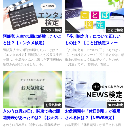
エンタメ検定
ことば検定
阿部寛 人生で1回は経験したいこ
「芥川龍之介」について正しい
とは？【エンタメ検定】
ものは？ 【ことば検定スマー
ト】
阿部寛 人生で1回は経験したいことは？
「芥川龍之介」について正しいものは？
【エンタメ検定】阿部寛さんが校長先生役
【ことば検定スマート】芥川龍之介は、想
を演じ、中島歩さんと共演した芝浦機械の
像上の動物をよく絵に描いていたのが、
新CMが公開されました。今...
「河童」です。 芥川が、奇怪...
お天気検定
NEWS検定
きのう(1月26日)、関東で梅の開
お盆期間中「休日割引」が適用
花発表があったのは? 【お天気検
される日は？【NEWS検定】
定】
きのう(1月26日)、関東で梅の開花発表が
お盆期間中「休日割引」が適用される日