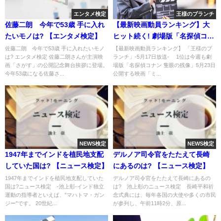
エンタメ検定
王様のブランチ
佐藤二朗 今年で53歳 手に入れ
【最新映画動員ランキング】大
たいモノは? 【エンタメ検定】
ヒット続く! 劇場版「名探偵コナ
ン 隻眼の残像」
佐藤二朗 今年で53歳 手に入れたいモノ
【最新映画動員ランキング】 「王様のブ
は? エンタメ検定 佐藤二朗さんが主演映
ランチ」-5月17日放送- 1位は今週も劇
画「さがす」の公開記念舞台挨拶に登場。
場版「名探偵コナン 隻眼の残像」5月23日
今年53歳になる佐藤さ...
公開する映画「ミ...
NEWS検定
NEWS検定
1947年までインドを植民地支配
デルノア司令官をたたえて長崎
していた国は? 【ニュース検定】
にあるのは? 【ニュース検定】
1947年までインドを植民地支配していた
デルノア司令官をたたえて長崎にあるの
国は?ニュース検定 -池上彰-インド独立
は? 池上彰のニュース検定 長崎平和祈
運動の指導者といえば、"マハトマ・ガン
念式典には、毎年各国の大使や多くの市民
ジー"です。 20世紀...
が参列し、午前11時2分、原...