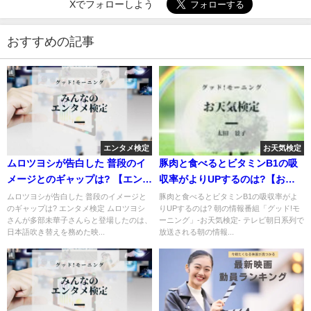
Xでフォローしよう
おすすめの記事
エンタメ検定
お天気検定
ムロツヨシが告白した 普段のイ
豚肉と食べるとビタミンB1の吸
メージとのギャップは? 【エンタ
収率がよりUPするのは?【お天
メ検定】
気検定】
ムロツヨシが告白した 普段のイメージと
豚肉と食べるとビタミンB1の吸収率がよ
のギャップは? エンタメ検定 ムロツヨシ
りUPするのは? 朝の情報番組「グッド!モ
さんが多部未華子さんらと登場したのは、
ーニング」-お天気検定- テレビ朝日系列で
日本語吹き替えを務めた映...
放送される朝の情報...