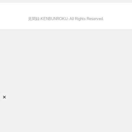
見聞録‐KENBUNROKU- All Rights Reserved.
×