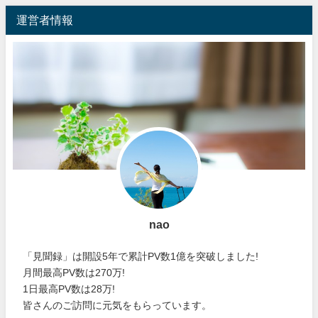
運営者情報
nao
「見聞録」は開設5年で累計PV数1億を突破しました!
月間最高PV数は270万!
1日最高PV数は28万!
皆さんのご訪問に元気をもらっています。