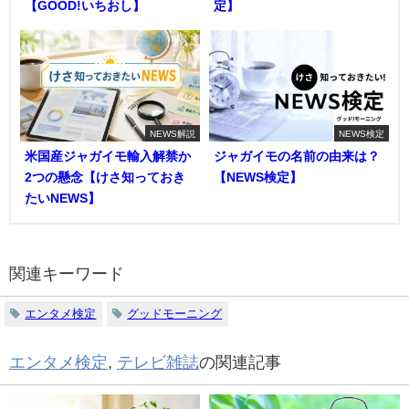
【GOOD!いちおし】
定】
NEWS解説
NEWS検定
米国産ジャガイモ輸入解禁か
ジャガイモの名前の由来は？
2つの懸念【けさ知っておき
【NEWS検定】
たいNEWS】
関連キーワード
エンタメ検定
グッドモーニング
エンタメ検定
,
テレビ雑誌
の関連記事