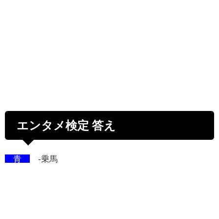
エンタメ検定 答え
青
-乗馬