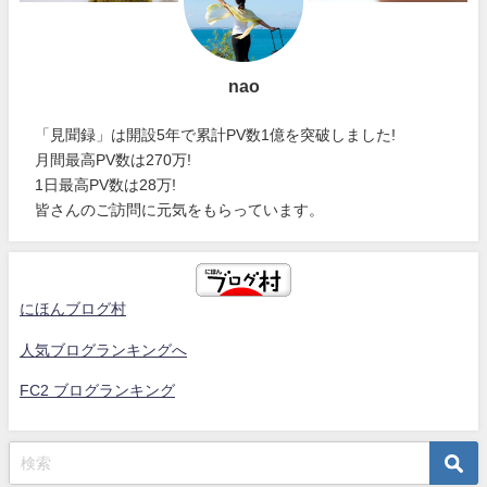
nao
「見聞録」は開設5年で累計PV数1億を突破しました!
月間最高PV数は270万!
1日最高PV数は28万!
皆さんのご訪問に元気をもらっています。
にほんブログ村
人気ブログランキングへ
FC2 ブログランキング