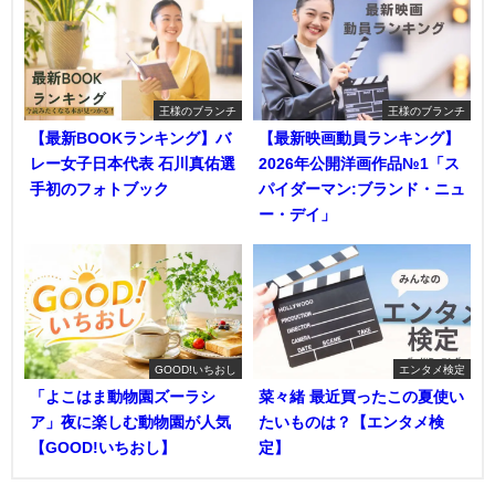
王様のブランチ
王様のブランチ
【最新BOOKランキング】バ
【最新映画動員ランキング】
レー女子日本代表 石川真佑選
2026年公開洋画作品№1「ス
手初のフォトブック
パイダーマン:ブランド・ニュ
ー・デイ」
GOOD!いちおし
エンタメ検定
「よこはま動物園ズーラシ
菜々緒 最近買ったこの夏使い
ア」夜に楽しむ動物園が人気
たいものは？【エンタメ検
【GOOD!いちおし】
定】