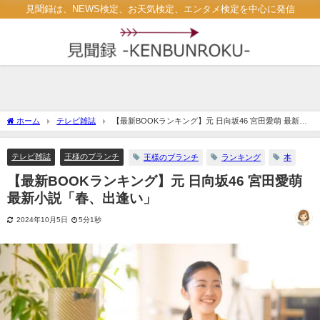
見聞録は、NEWS検定、お天気検定、エンタメ検定を中心に発信
ホーム
テレビ雑誌
【最新BOOKランキング】元 日向坂46 宮田愛萌 最新小
説「春、出逢い」
テレビ雑誌
王様のブランチ
王様のブランチ
ランキング
本
【最新BOOKランキング】元 日向坂46 宮田愛萌
最新小説「春、出逢い」
2024年10月5日
5分1秒