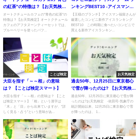
の紅茶"の特徴は？【お天気検
ンキングBEST10 -アイスマン福
定】
留厳選-
オートクチュールカフェの"青色の紅茶"の
【王様のブランチ】アイスマン福留さんが
特徴は？【お天気検定】オートクチュール
厳選したコンビニ新作アイスランキング
カフェのアフタヌーンティーセットでは、
BEST10 この時期に食べたいコンビニで
ブルーベリーを使ったパフ...
買える新作アイスランキン...
ことば検定
お天気検定
大臣を指す「～～相」の意味
過去50年、12月25日に東京都心
は？ 【ことば検定スマート】
で雪が降ったのは? 【お天気検
定】
大臣を指す「～～相」の意味は？ 【こと
過去50年、12月25日に東京都心で雪が降
ば検定スマート】「相」という漢字は
ったのは?お天気検定 -依田司-気象庁の
「木」と「目」から出来ていますが、"詳
統計開始以来、12月25日に東京都心で雪
しく見る・占う"という意味があ...
が降ったのは、 1...