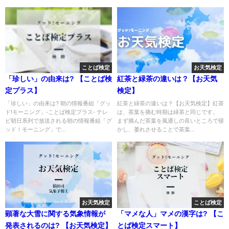
ことば検定
お天気検定
「珍しい」の由来は? 【ことば検
紅茶と緑茶の違いは？【お天気
定プラス】
検定】
「珍しい」の由来は? 朝の情報番組「グッ
紅茶と緑茶の違いは？【お天気検定】紅茶
ド!モーニング」-ことば検定プラス- テレ
は、茶葉を摘む時期は緑茶と同じです。
ビ朝日系列で放送される朝の情報番組「グ
まず摘んだ茶葉を風通しの良いところで寝
ッド！モーニング」で...
かし、萎れさせることで茶葉...
お天気検定
ことば検定
顕著な大雪に関する気象情報が
「マメな人」マメの漢字は? 【こ
発表されるのは? 【お天気検定】
とば検定スマート】