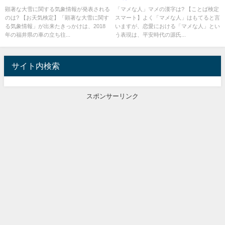
顕著な大雪に関する気象情報が発表される
「マメな人」マメの漢字は? 【ことば検定
のは? 【お天気検定】「顕著な大雪に関す
スマート】よく「マメな人」はもてると言
る気象情報」が出来たきっかけは、2018
いますが、恋愛における「マメな人」とい
年の福井県の車の立ち往...
う表現は、平安時代の源氏...
サイト内検索
スポンサーリンク