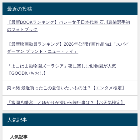
最近の投稿
【最新BOOKランキング】バレー女子日本代表 石川真佑選手初
のフォトブック
【最新映画動員ランキング】2026年公開洋画作品№1「スパイ
ダーマン:ブランド・ニュー・デイ」
「よこはま動物園ズーラシア」夜に楽しむ動物園が人気
【GOOD!いちおし】
菜々緒 最近買ったこの夏使いたいものは？【エンタメ検定】
「富岡八幡宮」とゆかりが深い伝統行事は？【お天気検定】
人気記事
人気記事