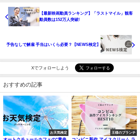
【最新映画動員ランキング】「ラストマイル」観客
動員数は152万人突破!
予告なしで解雇 手当はいくら必要？【NEWS検定】
Xでフォローしよう
おすすめの記事
お天気検定
王様のブランチ
オートクチュールカフェの"青色
コンビニ新作 アイスクリーム ラ