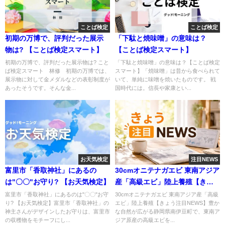
ことば検定
ことば検定
初期の万博で、評判だった展示
「下駄と焼味噌」の意味は？
物は? 【ことば検定スマート】
【ことば検定スマート】
初期の万博で、評判だった展示物は? こと
「下駄と焼味噌」の意味は？【ことば検定
ば検定スマート 林修 初期の万博では、
スマート】「焼味噌」は昔から食べられて
展示物に対して金メダルなどの表彰制度が
いて、単純に味噌を焼いたものです。 戦
あったそうです。そんな金...
国時代には。信長や家康とい...
お天気検定
注目NEWS
富里市「香取神社」にあるの
30cmオニテナガエビ 東南アジア
は"〇〇"お守り? 【お天気検定】
産「高級エビ」陸上養殖【きょ
う注目NEWS】
富里市「香取神社」にあるのは"〇〇"お守
30cmオニテナガエビ 東南アジア産「高級
り? 【お天気検定】富里市「香取神社」の
エビ」陸上養殖【きょう注目NEWS】豊か
神主さんがデザインしたお守りは、富里市
な自然が広がる静岡県南伊豆町で、東南ア
の収穫物をモチーフにし...
ジア原産の高級エビを...