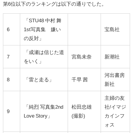
第6位以下のランキングは以下の通りでした。
「STU48 中村 舞
6
1st写真集 嫌い
宝島社
の反対」
「成瀬は信じた道
7
宮島未奈
新潮社
をいく」
河出書房
8
「雷と走る」
千早 茜
新社
主婦の友
「純烈 写真集2nd
松田忠雄
社/イマジ
9
Love Story」
(撮影)
カインフ
ォス