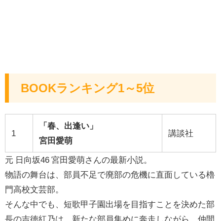
BOOKランキング1～5位
「春、出逢い」
1
講談社
宮田愛萌
元 日向坂46
宮田愛萌
さんの最新小説。
物語の舞台は、部員不足で廃部の危機に直面している櫓
門高校文芸部。
そんな中でも、短歌甲子園出場を目指すことを決めた部
長の
吉徳紅乃
は、新たな部員集めに奔走しながら、仲間