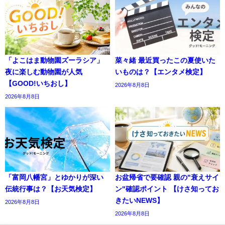
「よこはま動物園ズーラシア」
菜々緒 最近買ったこの夏使いた
夜に楽しむ動物園が人気
いものは？【エンタメ検定】
【GOOD!いちおし】
2026年8月8日
2026年8月8日
「富岡八幡宮」とゆかりが深い
お盆帰省で要確認 親の"衰えサイ
伝統行事は？【お天気検定】
ン"確認ポイント 【けさ知ってお
きたいNEWS】
2026年8月8日
2026年8月8日