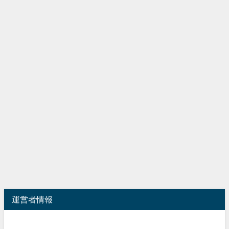
運営者情報