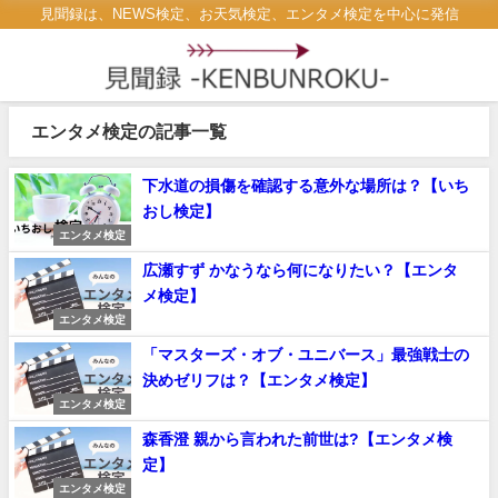
見聞録は、NEWS検定、お天気検定、エンタメ検定を中心に発信
エンタメ検定の記事一覧
下水道の損傷を確認する意外な場所は？【いち
おし検定】
エンタメ検定
広瀬すず かなうなら何になりたい？【エンタ
メ検定】
エンタメ検定
「マスターズ・オブ・ユニバース」最強戦士の
決めゼリフは？【エンタメ検定】
エンタメ検定
森香澄 親から言われた前世は?【エンタメ検
定】
エンタメ検定