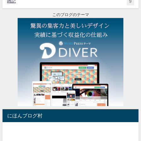
雑記
9
このブログのテーマ
にほんブログ村