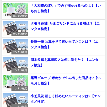
「大相撲のぼり」で必ず描かれるものは？【い
ちおし検定】
エンタメ検定
タモリ絶賛! たまごサンドに合う食材は？【エ
ンタメ検定】
エンタメ検定
長嶋一茂 写真を見て言い当てたことは？【エ
ンタメ検定】
エンタメ検定
岡本多緒を真田広之は何に例えた？ 【エンタ
メ検定】
エンタメ検定
築野グループ 米ぬかで生み出した商品は?【い
ちおし検定】
エンタメ検定
小芝風花 新しく始めたいルーティンは?【エン
タメ検定】
エンタメ検定