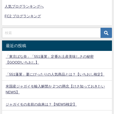
人気ブログランキングへ
FC2 ブログランキング
最近の投稿
「東京ばな奈」「551蓬莱」定番お土産美味しさの秘密
【GOOD!いちおし】
「551蓬莱」夏にぴったりの人気商品とは？【いちおし検定】
米国産ジャガイモ輸入解禁か 2つの懸念【けさ知っておきたい
NEWS】
ジャガイモの名前の由来は？【NEWS検定】