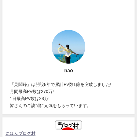
nao
「見聞録」は開設5年で累計PV数1億を突破しました!
月間最高PV数は270万!
1日最高PV数は28万!
皆さんのご訪問に元気をもらっています。
にほんブログ村