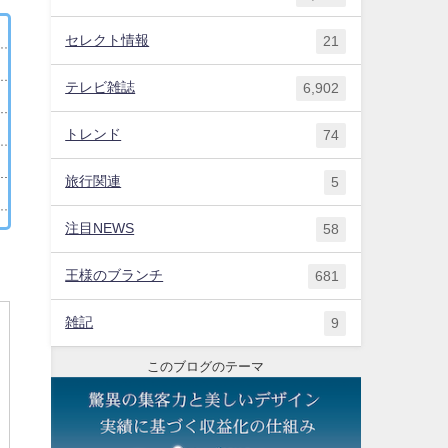
セレクト情報
21
テレビ雑誌
6,902
トレンド
74
旅行関連
5
注目NEWS
58
王様のブランチ
681
雑記
9
このブログのテーマ