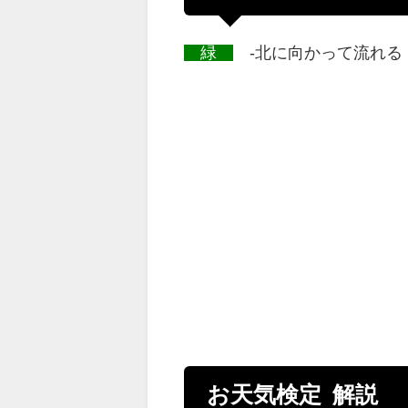
緑
-北に向かって流れる
お天気検定 解説