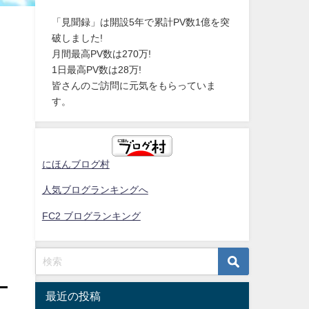
「見聞録」は開設5年で累計PV数1億を突
破しました!
月間最高PV数は270万!
1日最高PV数は28万!
皆さんのご訪問に元気をもらっていま
す。
にほんブログ村
人気ブログランキングへ
FC2 ブログランキング
最近の投稿