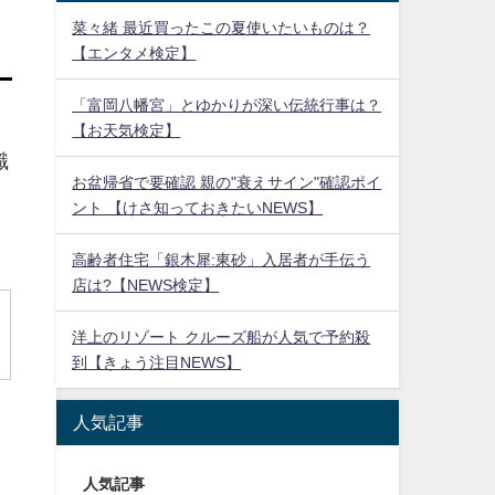
菜々緒 最近買ったこの夏使いたいものは？
【エンタメ検定】
「富岡八幡宮」とゆかりが深い伝統行事は？
【お天気検定】
識
お盆帰省で要確認 親の"衰えサイン"確認ポイ
ント 【けさ知っておきたいNEWS】
高齢者住宅「銀木犀:東砂」入居者が手伝う
店は?【NEWS検定】
洋上のリゾート クルーズ船が人気で予約殺
到【きょう注目NEWS】
人気記事
人気記事