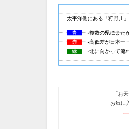
太平洋側にある「狩野川
青
-複数の県にまた
赤
-高低差が日本一
緑
-北に向かって流
「お天
お気に