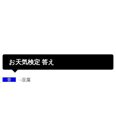
お天気検定 答え
青
-豆腐