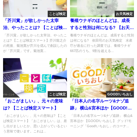
ことば検定
お天気検定
「芥川賞」が欲しかった太宰
養殖ウナギのほとんどは、成長
治、やったことは? 【ことば検定
すると性別は何になる? 【お天気
スマート】
検定】
「芥川賞」が欲しかった太宰治、やったこ
養殖ウナギのほとんどは、成長すると性別
とは? 【ことば検定スマート】芥川龍之介
は何になる? 依田司のお天気検定 水産
の死後、菊池寛が芥川を偲んで創設したの
庁が過去に行った調査では、養殖ウナギ
が「芥川賞」です。菊池寛...
667匹のうち、9割を超える...
ことば検定
GOOD!いちおし
「おこがましい」、元々の意味
「日本人の名字ルーツ&ナゾ追
は? 【ことば検定スマート】
跡」 横山&宮本ほか【GOOD!い
ちおし】
「おこがましい」、元々の意味は? 【こと
「日本人の名字ルーツ&ナゾ追跡」 横山&
ば検定スマート】「おこがましい」は、差
宮本ほか 【GOOD!いちおし】 グッド!モ
し出がましいとか、思い上がっているとい
ーニング「Good!いちおし」のコーナ...
う意味で使います。これは...