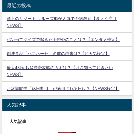
最近の投稿
洋上のリゾート クルーズ船が人気で予約殺到【きょう注目
NEWS】
パン当てクイズで起きた予想外のことは？【エンタメ検定】
創味食品「ハコネーゼ」名前の由来は?【お天気検定】
最大45㎞ お盆渋滞攻略のカギは？【けさ知っておきたい
NEWS】
お盆期間中「休日割引」が適用される日は？【NEWS検定】
人気記事
人気記事