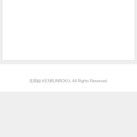
見聞録‐KENBUNROKU- All Rights Reserved.