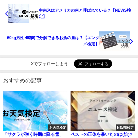
中南米はアメリカの何と呼ばれている？【NEWS検
定】
60kg男性 4時間で分解できるお酒の量は？【エンタ
メ検定】
Xでフォローしよう
おすすめの記事
お天気検定
NEWS検定
「サクラが咲く時期に降る雪」
ペストの正体を暴いたのは(誰)?