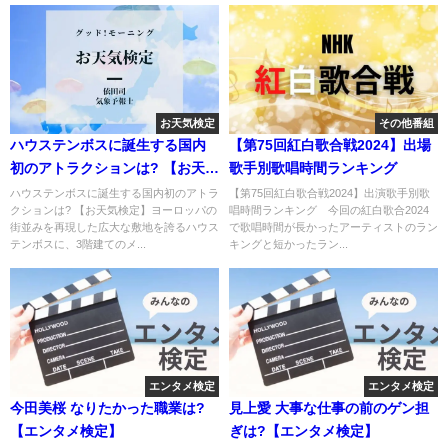
お天気検定
その他番組
ハウステンボスに誕生する国内
【第75回紅白歌合戦2024】出場
初のアトラクションは? 【お天気
歌手別歌唱時間ランキング
検定】
ハウステンボスに誕生する国内初のアトラ
【第75回紅白歌合戦2024】出演歌手別歌
クションは? 【お天気検定】ヨーロッパの
唱時間ランキング 今回の紅白歌合2024
街並みを再現した広大な敷地を誇るハウス
で歌唱時間が長かったアーティストのラン
テンボスに、3階建てのメ...
キングと短かったラン...
エンタメ検定
エンタメ検定
今田美桜 なりたかった職業は?
見上愛 大事な仕事の前のゲン担
【エンタメ検定】
ぎは?【エンタメ検定】