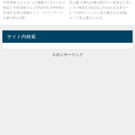
今田美桜 なりたかった職業は?【エンタメ
見上愛 大事な仕事の前のゲン担ぎは?【エ
検定】今田美桜さんとFRUITS ZIPPERが
ンタメ検定】6/1(日)に行われる日本ダー
共演する求人情報サイト「タウンワーク」
ビーのPRイベントに見上愛さんが登場。
の新CMが公開...
そこで見上愛さんが大...
サイト内検索
スポンサーリンク