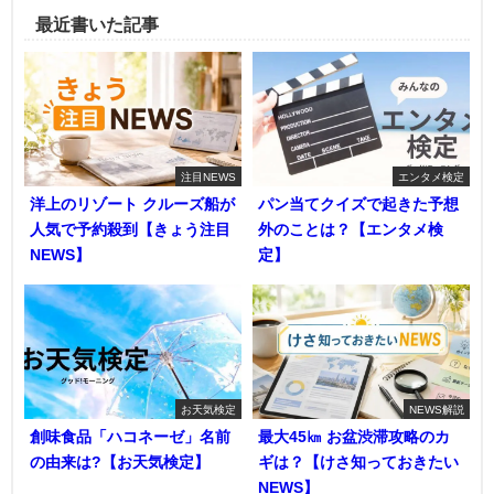
最近書いた記事
注目NEWS
エンタメ検定
洋上のリゾート クルーズ船が
パン当てクイズで起きた予想
人気で予約殺到【きょう注目
外のことは？【エンタメ検
NEWS】
定】
お天気検定
NEWS解説
創味食品「ハコネーゼ」名前
最大45㎞ お盆渋滞攻略のカ
の由来は?【お天気検定】
ギは？【けさ知っておきたい
NEWS】