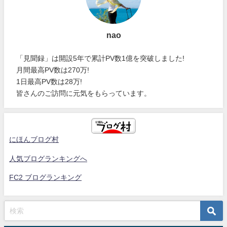
nao
「見聞録」は開設5年で累計PV数1億を突破しました!
月間最高PV数は270万!
1日最高PV数は28万!
皆さんのご訪問に元気をもらっています。
にほんブログ村
人気ブログランキングへ
FC2 ブログランキング