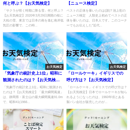
何と呼ぶ？【お天気検定】
【ニュース検定】
「サクラが咲く時期に降る雪」何と呼ぶ？
ペストの正体を暴いたのは(誰)? 池上彰の
【お天気検定】2020年3月29日満開の桜に
ニュース検定 人類史上初めてペストの正
大粒の雪、東京では日本の南を進む南岸低
体を暴いたのは、日本人です。このコーナ
気圧の影響で、この時...
ーでもお伝えした"近代...
お天気検定
お天気検定
「気象庁の統計史上1位」昭和に
「ロールケーキ」イギリスでの
観測されたのは？【お天気検
呼び方は？【お天気検定】
定】
「気象庁の統計史上1位」昭和に観測され
「ロールケーキ」イギリスでの呼び方は？
たのは？【お天気検定】「最大瞬間風速」
【お天気検定】日本でロールケーキが知ら
は、静岡県・富士山の最大瞬間風速91.0m
れるようになったのは、1960年頃とある
で、昭和41(1966...
製パン会社が販売したのが...