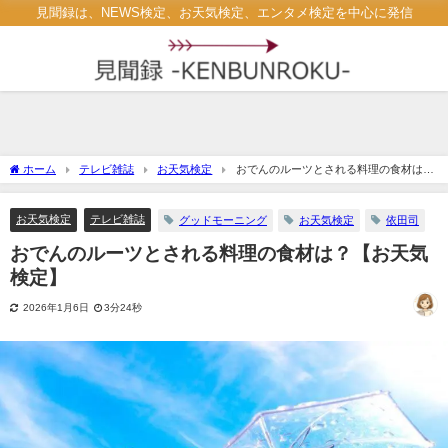
見聞録は、NEWS検定、お天気検定、エンタメ検定を中心に発信
ホーム
テレビ雑誌
お天気検定
おでんのルーツとされる料理の食材は？
【お天気検定】
お天気検定
テレビ雑誌
グッドモーニング
お天気検定
依田司
おでんのルーツとされる料理の食材は？【お天気
検定】
2026年1月6日
3分24秒