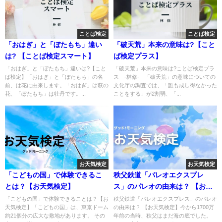
ことば検定
ことば検定
「おはぎ」と「ぼたもち」違い
「破天荒」本来の意味は?【こと
は? 【ことば検定スマート】
ば検定プラス】
「おはぎ」と「ぼたもち」違いは?【こと
「破天荒」本来の意味は?ことば検定プラ
ば検定】「おはぎ」と「ぼたもち」の名
ス -林修- 「破天荒」の意味についての
前、は花に由来します。「おはぎ」は萩の
文化庁の調査では、「誰も成し得なかった
花、「ぼたもち」は牡丹です。...
ことをする」が2割弱、「...
お天気検定
お天気検定
「こどもの国」で体験できるこ
秩父鉄道「パレオエクスプレ
とは？【お天気検定】
ス」のパレオの由来は？ 【お天
気検定】
「こどもの国」で体験できることは？【お
秩父鉄道「パレオエクスプレス」のパレオ
天気検定】「こどもの国」は、東京ドーム
の由来は？ 【お天気検定】今から1700万
約21個分の広大な敷地があります。 その
年前の当時、秩父はまだ海の底でした。