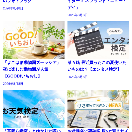
のフォトブック
イダーマン:ブランド・ニュー・
デイ」
2026年8月8日
2026年8月8日
「よこはま動物園ズーラシア」
菜々緒 最近買ったこの夏使いた
夜に楽しむ動物園が人気
いものは？【エンタメ検定】
【GOOD!いちおし】
2026年8月8日
2026年8月8日
「富岡八幡宮」とゆかりが深い
お盆帰省で要確認 親の"衰えサイ