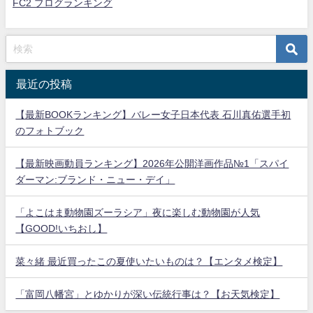
FC2 ブログランキング
最近の投稿
【最新BOOKランキング】バレー女子日本代表 石川真佑選手初
のフォトブック
【最新映画動員ランキング】2026年公開洋画作品№1「スパイ
ダーマン:ブランド・ニュー・デイ」
「よこはま動物園ズーラシア」夜に楽しむ動物園が人気
【GOOD!いちおし】
菜々緒 最近買ったこの夏使いたいものは？【エンタメ検定】
「富岡八幡宮」とゆかりが深い伝統行事は？【お天気検定】