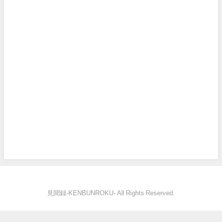
見聞録‐KENBUNROKU- All Rights Reserved.