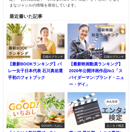
まなジャンルの情報を発信しています。
最近書いた記事
王様のブランチ
王様のブランチ
【最新BOOKランキング】バ
【最新映画動員ランキング】
レー女子日本代表 石川真佑選
2026年公開洋画作品№1「ス
手初のフォトブック
パイダーマン:ブランド・ニュ
ー・デイ」
GOOD!いちおし
エンタメ検定