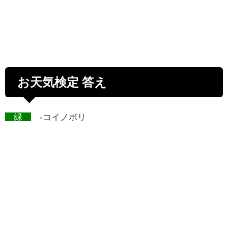
お天気検定 答え
緑
-コイノボリ