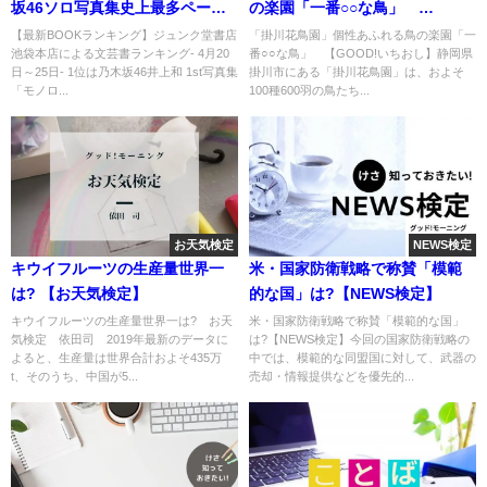
坂46ソロ写真集史上最多ページ
の楽園「一番○○な鳥」
「井上和 1st写真集」
【GOOD!いちおし】
【最新BOOKランキング】ジュンク堂書店
「掛川花鳥園」個性あふれる鳥の楽園「一
池袋本店による文芸書ランキング- 4月20
番○○な鳥」 【GOOD!いちおし】静岡県
日～25日- 1位は乃木坂46井上和 1st写真集
掛川市にある「掛川花鳥園」は、およそ
「モノロ...
100種600羽の鳥たち...
お天気検定
NEWS検定
キウイフルーツの生産量世界一
米・国家防衛戦略で称賛「模範
は? 【お天気検定】
的な国」は?【NEWS検定】
キウイフルーツの生産量世界一は? お天
米・国家防衛戦略で称賛「模範的な国」
気検定 依田司 2019年最新のデータに
は?【NEWS検定】今回の国家防衛戦略の
よると、生産量は世界合計およそ435万
中では、模範的な同盟国に対して、武器の
t、そのうち、中国が5...
売却・情報提供などを優先的...