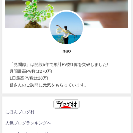
nao
「見聞録」は開設5年で累計PV数1億を突破しました!
月間最高PV数は270万!
1日最高PV数は28万!
皆さんのご訪問に元気をもらっています。
にほんブログ村
人気ブログランキングへ