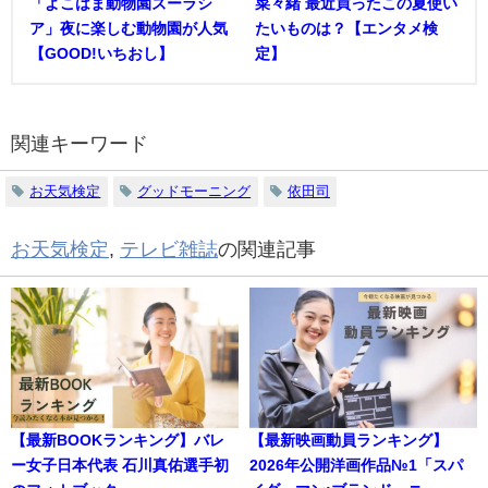
「よこはま動物園ズーラシ
菜々緒 最近買ったこの夏使い
ア」夜に楽しむ動物園が人気
たいものは？【エンタメ検
【GOOD!いちおし】
定】
関連キーワード
お天気検定
グッドモーニング
依田司
お天気検定
,
テレビ雑誌
の関連記事
【最新BOOKランキング】バレ
【最新映画動員ランキング】
ー女子日本代表 石川真佑選手初
2026年公開洋画作品№1「スパ