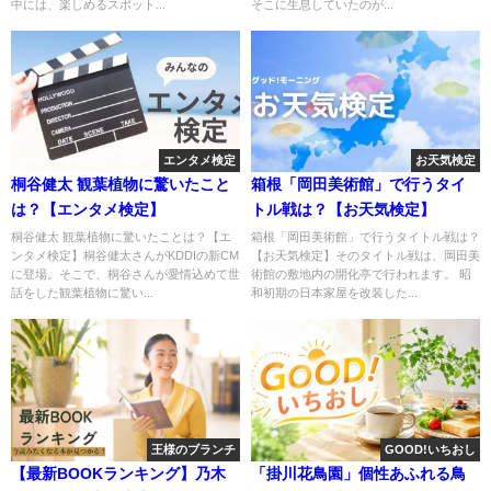
中には、楽しめるスポット...
そこに生息していたのが...
エンタメ検定
お天気検定
桐谷健太 観葉植物に驚いたこと
箱根「岡田美術館」で行うタイ
は？【エンタメ検定】
トル戦は？【お天気検定】
桐谷健太 観葉植物に驚いたことは？【エ
箱根「岡田美術館」で行うタイトル戦は？
ンタメ検定】桐谷健太さんがKDDIの新CM
【お天気検定】そのタイトル戦は、岡田美
に登場。そこで、桐谷さんが愛情込めて世
術館の敷地内の開化亭で行われます。 昭
話をした観葉植物に驚い...
和初期の日本家屋を改装した...
王様のブランチ
GOOD!いちおし
【最新BOOKランキング】乃木
「掛川花鳥園」個性あふれる鳥