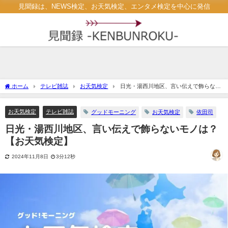
見聞録は、NEWS検定、お天気検定、エンタメ検定を中心に発信
ホーム
テレビ雑誌
お天気検定
日光・湯西川地区、言い伝えで飾らない
モノは？【お天気検定】
お天気検定
テレビ雑誌
グッドモーニング
お天気検定
依田司
日光・湯西川地区、言い伝えで飾らないモノは？
【お天気検定】
2024年11月8日
3分12秒