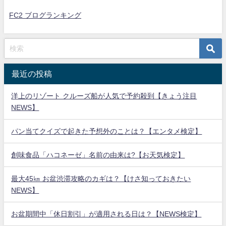
FC2 ブログランキング
最近の投稿
洋上のリゾート クルーズ船が人気で予約殺到【きょう注目
NEWS】
パン当てクイズで起きた予想外のことは？【エンタメ検定】
創味食品「ハコネーゼ」名前の由来は?【お天気検定】
最大45㎞ お盆渋滞攻略のカギは？【けさ知っておきたい
NEWS】
お盆期間中「休日割引」が適用される日は？【NEWS検定】