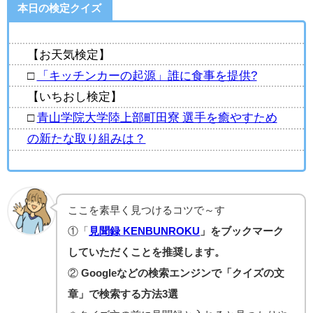
本日の検定クイズ
【お天気検定】
□
「キッチンカーの起源」誰に食事を提供?
【いちおし検定】
□
青山学院大学陸上部町田寮 選手を癒やすため
の新たな取り組みは？
ここを素早く見つけるコツで～す
①「
見聞録 KENBUNROKU
」をブックマーク
していただくことを推奨します。
②
Googleなどの検索エンジンで「クイズの文
章」で検索する方法3選