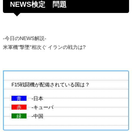
NEWS検定 問題
-今日のNEWS解説-
米軍機"撃墜"相次ぐ イランの戦力は?
F15戦闘機が配備されている国は？
青
-日本
赤
-キューバ
緑
-中国