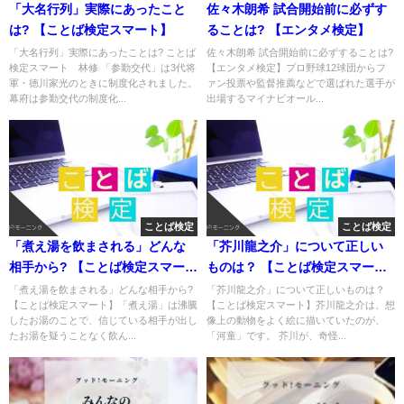
「大名行列」実際にあったこと
佐々木朗希 試合開始前に必ずす
は? 【ことば検定スマート】
ることは? 【エンタメ検定】
「大名行列」実際にあったことは? ことば
佐々木朗希 試合開始前に必ずすることは?
検定スマート 林修 「参勤交代」は3代将
【エンタメ検定】プロ野球12球団からフ
軍・徳川家光のときに制度化されました。
ァン投票や監督推薦などで選ばれた選手が
幕府は参勤交代の制度化...
出場するマイナビオール...
ことば検定
ことば検定
「煮え湯を飲まされる」どんな
「芥川龍之介」について正しい
相手から? 【ことば検定スマー
ものは？ 【ことば検定スマー
ト】
ト】
「煮え湯を飲まされる」どんな相手から?
「芥川龍之介」について正しいものは？
【ことば検定スマート】「煮え湯」は沸騰
【ことば検定スマート】芥川龍之介は、想
したお湯のことで、信じている相手が出し
像上の動物をよく絵に描いていたのが、
たお湯を疑うことなく飲ん...
「河童」です。 芥川が、奇怪...