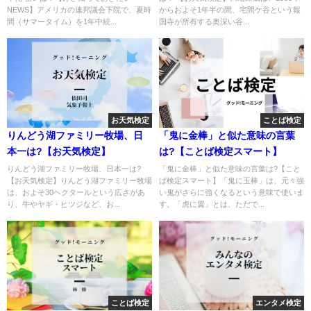
NEWS】アメリカの連邦議会下院で、夏時
からおよそ1年半の間、宅間ケ谷という報
間（サマータイム）を1年中続...
国寺が所有する奥深い谷...
お天気検定
ことば検定
りんどう湖ファミリー牧場、日
「鬼に金棒」と似た意味の言葉
本一は?【お天気検定】
は?【ことば検定スマート】
りんどう湖ファミリー牧場、日本一は?
「鬼に金棒」と似た意味の言葉は?【こと
【お天気検定】りんどう湖ファミリー牧場
ば検定スマート】「鬼に玉棒」は、元々強
は、およそ30ヘクタールという広さがあ
い鬼がさらに強くなるという意味で使いま
り、牛やヤギ・ヒツジなど、お...
す。「虎に翼」とは、ただで...
ことば検定
エンタメ検定