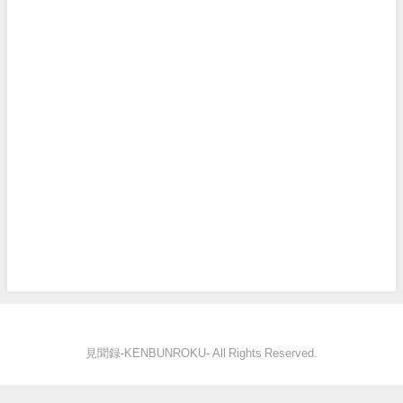
見聞録‐KENBUNROKU- All Rights Reserved.