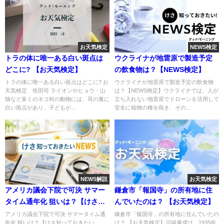
お天気検定
NEWS検定
トラの体に唯一ある白い斑点は
ウクライナが地雷原で製造予定
どこに? 【お天気検定】
の飲食物は？【NEWS検定】
トラの体に唯一ある白い斑点はどこに? お
ウクライナが地雷原で製造予定の飲食物
天気検定 依田司 ライオンやヒョウ・山
は？【NEWS検定】ウクライナでは、人が
猫など多くのネコ科の動物には、耳の裏に
立ち入れない地雷原でドローンを活用して
白い斑点があり、子どもが...
安全に植物の種を蒔き、その...
NEWS解説
お天気検定
アメリカ議会下院で可決 サマー
鎌倉市「報国寺」の所有地に住
タイム通年化 狙いは？【けさ知
んでいたのは？ 【お天気検定】
っておきたいNEWS】
アメリカ議会下院で可決 サマータイム通
鎌倉市「報国寺」の所有地に住んでいたの
年化 狙いは？【けさ知っておきたい
は？ 【お天気検定】川端康成は、1935年