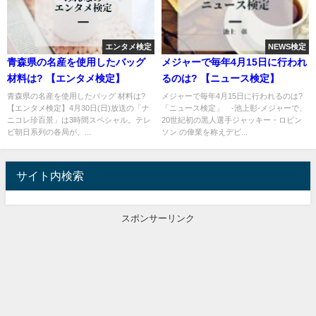
エンタメ検定
NEWS検定
青森県の名産を使用したバッグ
メジャーで毎年4月15日に行われ
材料は? 【エンタメ検定】
るのは? 【ニュース検定】
青森県の名産を使用したバッグ 材料は?
メジャーで毎年4月15日に行われるのは?
【エンタメ検定】4月30日(日)放送の「ナ
「ニュース検定」 -池上彰-メジャーで、
ニコレ珍百景」は3時間スペシャル。テレ
20世紀初の黒人選手ジャッキー・ロビン
ビ朝日系列の各局が、...
ソン の偉業を称えデビ...
サイト内検索
スポンサーリンク