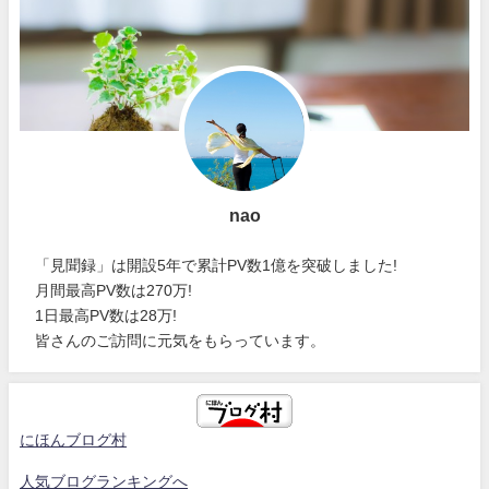
nao
「見聞録」は開設5年で累計PV数1億を突破しました!
月間最高PV数は270万!
1日最高PV数は28万!
皆さんのご訪問に元気をもらっています。
にほんブログ村
人気ブログランキングへ