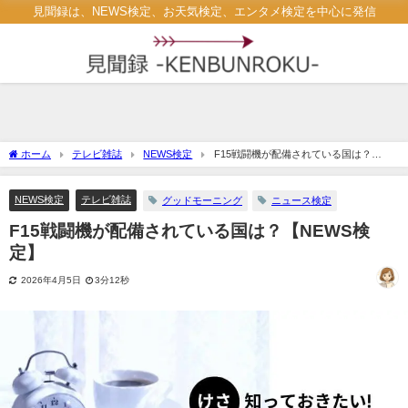
見聞録は、NEWS検定、お天気検定、エンタメ検定を中心に発信
ホーム
テレビ雑誌
NEWS検定
F15戦闘機が配備されている国は？
【NEWS検定】
NEWS検定
テレビ雑誌
グッドモーニング
ニュース検定
F15戦闘機が配備されている国は？【NEWS検
定】
2026年4月5日
3分12秒