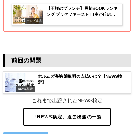
【王様のブランチ】最新BOOKランキ
ング ブックファースト 自由が丘店
-3/16～22集計-
テレビ雑誌
前回の問題
ホルムズ海峡 通航料の支払いは？【NEWS検
定】
NEWS検定
-これまで出題されたNEWS検定-
「NEWS検定」過去出題の一覧