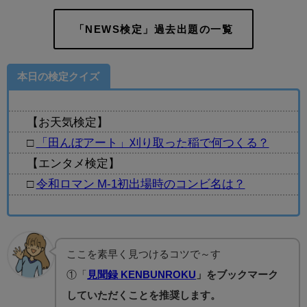
「NEWS検定」過去出題の一覧
本日の検定クイズ
【お天気検定】
□
「田んぼアート」刈り取った稲で何つくる？
【エンタメ検定】
□
令和ロマン M-1初出場時のコンビ名は？
ここを素早く見つけるコツで～す
①「
見聞録 KENBUNROKU
」をブックマーク
していただくことを推奨します。