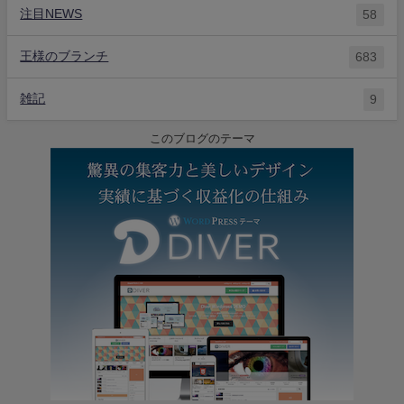
注目NEWS
58
王様のブランチ
683
雑記
9
このブログのテーマ