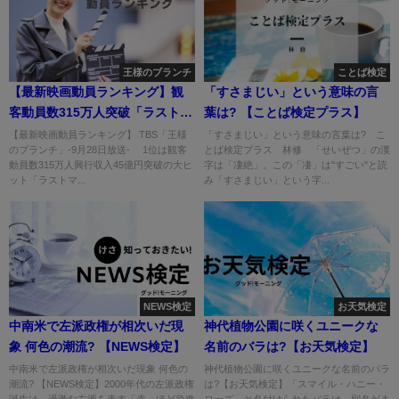
王様のブランチ
ことば検定
【最新映画動員ランキング】観
「すさまじい」という意味の言
客動員数315万人突破「ラストマ
葉は? 【ことば検定プラス】
イル」
【最新映画動員ランキング】 TBS「王様
「すさまじい」という意味の言葉は? こ
のブランチ」-9月28日放送- 1位は観客
とば検定プラス 林修 「せいぜつ」の漢
動員数315万人興行収入45億円突破の大ヒ
字は「凄絶」。この「凄」は"すごい"と読
ット「ラストマ...
み「すさまじい」という字...
NEWS検定
お天気検定
中南米で左派政権が相次いだ現
神代植物公園に咲くユニークな
象 何色の潮流? 【NEWS検定】
名前のバラは?【お天気検定】
中南米で左派政権が相次いだ現象 何色の
神代植物公園に咲くユニークな名前のバラ
潮流? 【NEWS検定】2000年代の左派政権
は?【お天気検定】「スマイル・ハニー・