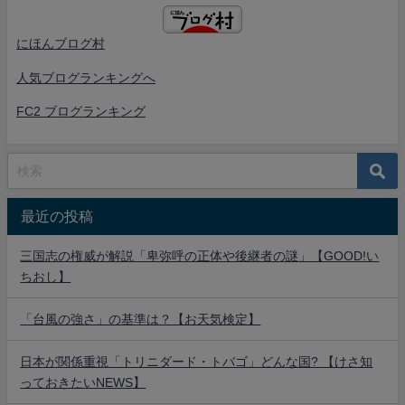
にほんブログ村
人気ブログランキングへ
FC2 ブログランキング
最近の投稿
三国志の権威が解説「卑弥呼の正体や後継者の謎」【GOOD!い
ちおし】
「台風の強さ」の基準は？【お天気検定】
日本が関係重視「トリニダード・トバゴ」どんな国? 【けさ知
っておきたいNEWS】