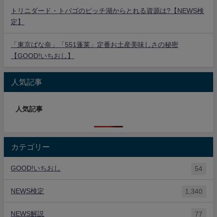
トリニダード・トバゴのピッチ湖からとれる資源は?【NEWS検
定】
「東京ばな奈」「551蓬莱」定番お土産美味しさの秘密
【GOOD!いちおし】
人気記事
人気記事
カテゴリー
GOOD!いちおし
54
NEWS検定
1,340
NEWS解説
77