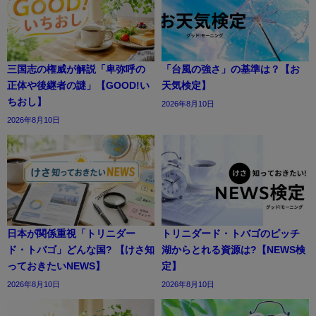
三国志の権威が解説「卑弥呼の
「台風の強さ」の基準は？【お
正体や後継者の謎」【GOOD!い
天気検定】
ちおし】
2026年8月10日
2026年8月10日
日本が関係重視「トリニダー
トリニダード・トバゴのピッチ
ド・トバゴ」どんな国? 【けさ知
湖からとれる資源は?【NEWS検
っておきたいNEWS】
定】
2026年8月10日
2026年8月10日