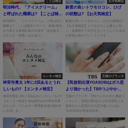
ことば検定
お天気検定
明治時代、「アイスクリーム」
鮮度の良いトウモロコシ、ひげ
と呼ばれた職業は? 【ことば検定
の状態は? 【お天気検定】
スマート】
明治時代、「アイスクリーム」と呼ばれた
鮮度の良いトウモロコシ、ひげの状態は?
職業は? ことば検定スマート 林修 明治
【お天気検定】トウモロコシは暑さに弱
を代表する尾崎紅葉の代表作「金色夜叉」
く、収穫後すぐ冷やさないとどんどん水分
の主人公・間寛一はお金の...
や甘味が抜けていくそうです。...
エンタメ検定
王様のブランチ
神宮寺勇太 1年に2回あるとうれ
【民放初出演YOASOBIはボス恋
しいもの? 【エンタメ検定】
より強かった】TBSつぶやかれ
た番組ランキング-王様のブラン
神宮寺勇太 1年に2回あるとうれしいもの?
王様のブランチ「TBSつぶやかれた番組ラ
【エンタメ検定】King&Princeの神宮寺勇
ンキング」前回の第1位の上白石萌音と玉
チ-
太さんが、アレルギー専用鼻炎薬の新CM
森裕太さん共演のボス恋を破ったのは、
に出演しま...
YOASOBIが民放音楽初...