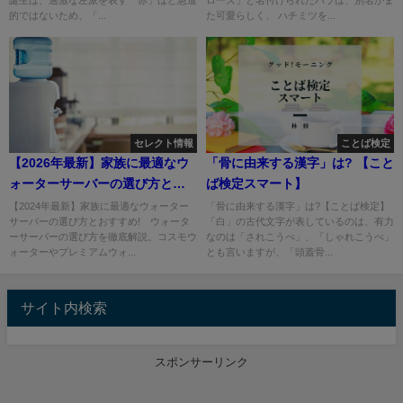
誕生は、過激な左派を表す「赤」ほど急進
ローズ」と名付けられたバラは、別名がま
的ではないため、「...
た可愛らしく、 ハチミツを...
セレクト情報
ことば検定
【2026年最新】家族に最適なウ
「骨に由来する漢字」は? 【こと
ォーターサーバーの選び方とお
ば検定スマート】
すすめ
【2024年最新】家族に最適なウォーター
「骨に由来する漢字」は?【ことば検定】
サーバーの選び方とおすすめ! ウォータ
「白」の古代文字が表しているのは、有力
ーサーバーの選び方を徹底解説。コスモウ
なのは「されこうべ」、「しゃれこうべ」
ォーターやプレミアムウォ...
とも言いますが、「頭蓋骨...
サイト内検索
スポンサーリンク