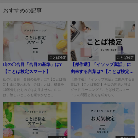
おすすめの記事
ことば検定
ことば検定
山の〇合目「合目の基準」は?
【傑作選】「イソップ寓話」に
【ことば検定スマート】
由来する言葉は?【ことば検定ス
マート】
山の〇合目「合目の基準」は?【ことば検
【傑作選】「イソップ寓話」に由来する言
定】山に使われる「合目」とは、標高を
葉は? 【ことば検定】今日の問題と答え
10等分したものではありません。山に
グッド!モーニング「ことば検定スマー
は、険しいところも緩やかなとこ...
ト」の問題と答えを紹介して...