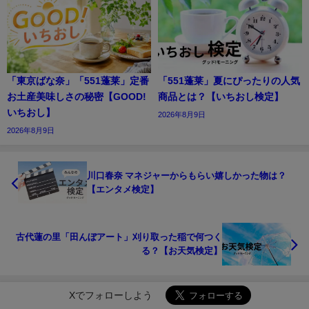
「東京ばな奈」「551蓬莱」定番
「551蓬莱」夏にぴったりの人気
お土産美味しさの秘密【GOOD!
商品とは？【いちおし検定】
いちおし】
2026年8月9日
2026年8月9日
川口春奈 マネジャーからもらい嬉しかった物は？
【エンタメ検定】
古代蓮の里「田んぼアート」刈り取った稲で何つく
る？【お天気検定】
Xでフォローしよう