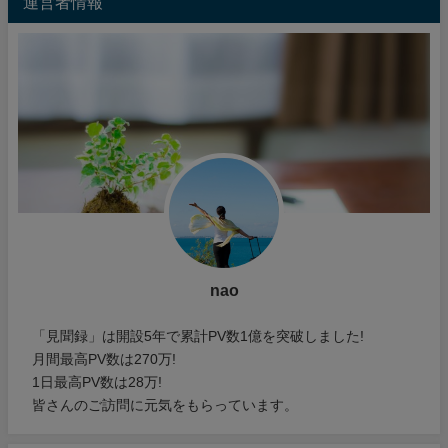
運営者情報
nao
「見聞録」は開設5年で累計PV数1億を突破しました!
月間最高PV数は270万!
1日最高PV数は28万!
皆さんのご訪問に元気をもらっています。