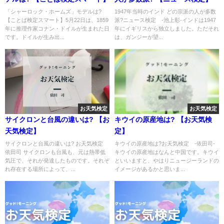
「シャーロック・ホームズ」モデルは?
1947年当時のインド どの宗派の人が多数
【ことば検定スマート】5月22日は、1859
派?ニュース検定 -池上彰-インドは1947
年に推理作家コナン・ドイルが生まれた日
年にイギリスから独立しました。ただそれ
です。ドイルが生み出...
は、ガンジーが望...
お天気検定
お天気検定
サイクロンと台風の違いは? 【お
キウイの原産地は? 【お天気検
天気検定】
定】
サイクロンと台風の違いは? お天気検定
キウイの原産地は?お天気検定 -依田司-
依田司 サイクロンも台風も、元は熱帯低
キウイの原産地はなんと中国です。キウイ
気圧で、それが発達したものです。それぞ
といいますと、やはりニュージーランドの
れ存在する場所によって、...
イメージがあるかと思いま...