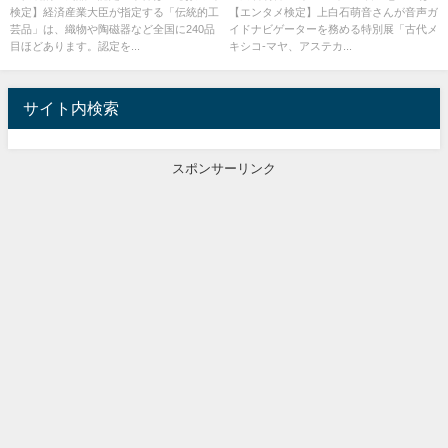
検定】経済産業大臣が指定する「伝統的工
【エンタメ検定】上白石萌音さんが音声ガ
芸品」は、織物や陶磁器など全国に240品
イドナビゲーターを務める特別展「古代メ
目ほどあります。認定を...
キシコ-マヤ、アステカ...
サイト内検索
スポンサーリンク