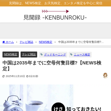
見聞録は、NEWS検定、お天気検定、エンタメ検定を中心に発信
ホーム
テレビ雑誌
NEWS検定
中国は2035年までに空母何隻目標?
【NEWS検定】
NEWS検定
テレビ雑誌
グッドモーニング
ニュース検定
中国は2035年までに空母何隻目標?【NEWS検
定】
2025年11月10日
3分31秒