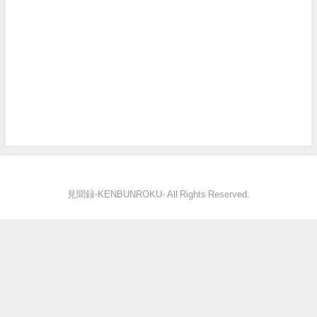
見聞録‐KENBUNROKU- All Rights Reserved.