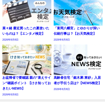
菜々緒 最近買ったこの夏使いた
「富岡八幡宮」とゆかりが深い
いものは？【エンタメ検定】
伝統行事は？【お天気検定】
2026年8月8日
2026年8月8日
お盆帰省で要確認 親の"衰えサイ
高齢者住宅「銀木犀:東砂」入居
ン"確認ポイント 【けさ知ってお
者が手伝う店は?【NEWS検定】
きたいNEWS】
2026年8月8日
2026年8月8日