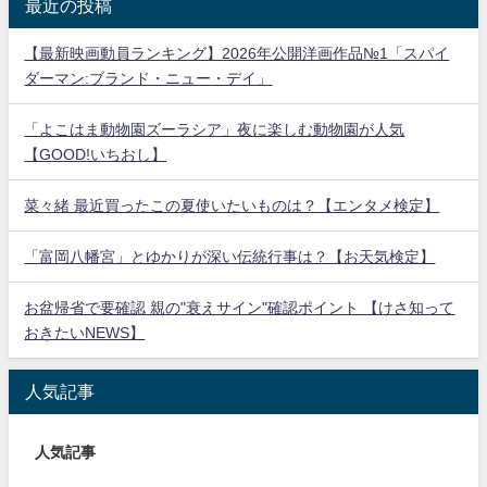
最近の投稿
【最新映画動員ランキング】2026年公開洋画作品№1「スパイ
ダーマン:ブランド・ニュー・デイ」
「よこはま動物園ズーラシア」夜に楽しむ動物園が人気
【GOOD!いちおし】
菜々緒 最近買ったこの夏使いたいものは？【エンタメ検定】
「富岡八幡宮」とゆかりが深い伝統行事は？【お天気検定】
お盆帰省で要確認 親の"衰えサイン"確認ポイント 【けさ知って
おきたいNEWS】
人気記事
人気記事