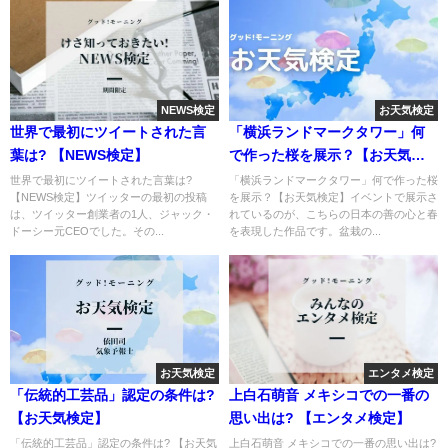
NEWS検定
お天気検定
世界で最初にツイートされた言
「横浜ランドマークタワー」何
葉は? 【NEWS検定】
で作った桜を展示？【お天気検
定】
世界で最初にツイートされた言葉は?
「横浜ランドマークタワー」何で作った桜
【NEWS検定】ツイッターの最初の投稿
を展示？【お天気検定】イベントで展示さ
は、ツイッター創業者の1人、ジャック・
れているのが、こちらの日本の善の心と春
ドーシー元CEOでした。その...
を表現した作品です。盆栽の...
お天気検定
エンタメ検定
「伝統的工芸品」認定の条件は?
上白石萌音 メキシコでの一番の
【お天気検定】
思い出は? 【エンタメ検定】
「伝統的工芸品」認定の条件は? 【お天気
上白石萌音 メキシコでの一番の思い出は?