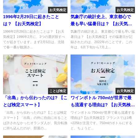
お天気検定
お天気検定
1996年2月29日に起きたこと
気象庁の統計史上、東京都心で
は？ 【お天気検定】
最も早い猛暑日は？ 【お天気検
定】
1996年2月29日に起きたことは？ 【お天
気象庁の統計史上、東京都心で最も早い猛
気検定】1996年2月に、3つの選択肢すべ
暑日は？ 【お天気検定】その猛暑日が記
てが起きています。まず2月5日は、北陸
録されたのは、2022年のことです。この
で春一番が観測さ...
年は、6月下旬から7月上...
ことば検定
お天気検定
「出島」から伝わったのは? 【こ
ワインボトル 750mlが世界で最
とば検定スマート】
も流通する理由は? 【お天気検
定】
「出島」から伝わったのは? 【ことば検定
ワインボトル 750mlが世界で最も流通する
スマート】「出島」の外に自由に出ること
理由は?【お天気検定】フランスでは1樽
は許されなかったオランダ人が、気分転換
=225ℓが主流です。750mlのボトルにする
に持ち込んだのが、部屋の...
と、ちょうど...