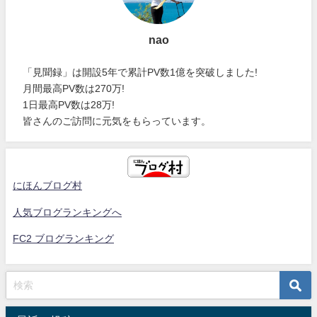
nao
「見聞録」は開設5年で累計PV数1億を突破しました!
月間最高PV数は270万!
1日最高PV数は28万!
皆さんのご訪問に元気をもらっています。
にほんブログ村
人気ブログランキングへ
FC2 ブログランキング