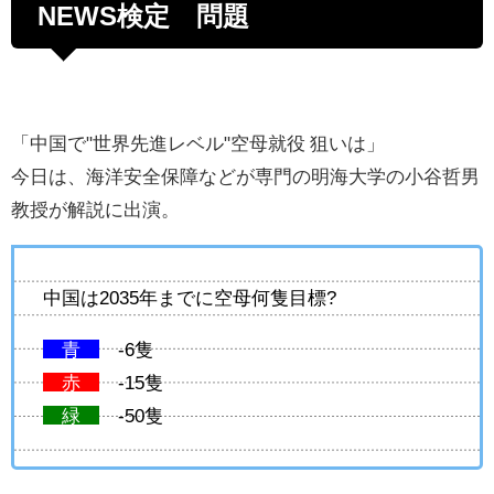
NEWS検定 問題
「中国で"世界先進レベル"空母就役 狙いは」
今日は、海洋安全保障などが専門の明海大学の小谷哲男
教授が解説に出演。
中国は2035年までに空母何隻目標?
青
-6隻
赤
-15隻
緑
-50隻