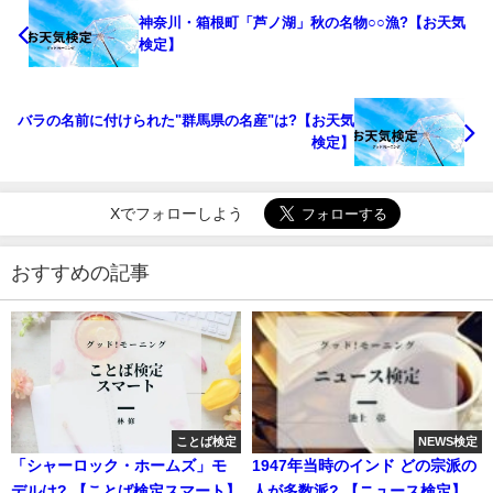
神奈川・箱根町「芦ノ湖」秋の名物○○漁?【お天気
検定】
バラの名前に付けられた"群馬県の名産"は?【お天気
検定】
Xでフォローしよう
おすすめの記事
ことば検定
NEWS検定
「シャーロック・ホームズ」モ
1947年当時のインド どの宗派の
デルは? 【ことば検定スマート】
人が多数派? 【ニュース検定】