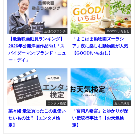
王様のブランチ
GOOD!いちおし
【最新映画動員ランキング】
「よこはま動物園ズーラシ
2026年公開洋画作品№1「ス
ア」夜に楽しむ動物園が人気
パイダーマン:ブランド・ニュ
【GOOD!いちおし】
ー・デイ」
エンタメ検定
お天気検定
菜々緒 最近買ったこの夏使い
「富岡八幡宮」とゆかりが深
たいものは？【エンタメ検
い伝統行事は？【お天気検
定】
定】