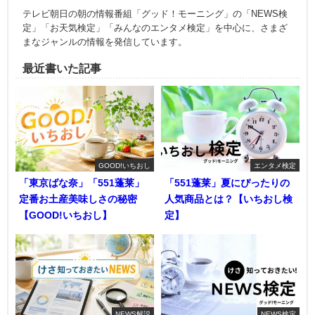
テレビ朝日の朝の情報番組「グッド！モーニング」の「NEWS検
定」「お天気検定」「みんなのエンタメ検定」を中心に、さまざ
まなジャンルの情報を発信しています。
最近書いた記事
GOOD!いちおし
エンタメ検定
「東京ばな奈」「551蓬莱」
「551蓬莱」夏にぴったりの
定番お土産美味しさの秘密
人気商品とは？【いちおし検
【GOOD!いちおし】
定】
NEWS解説
NEWS検定