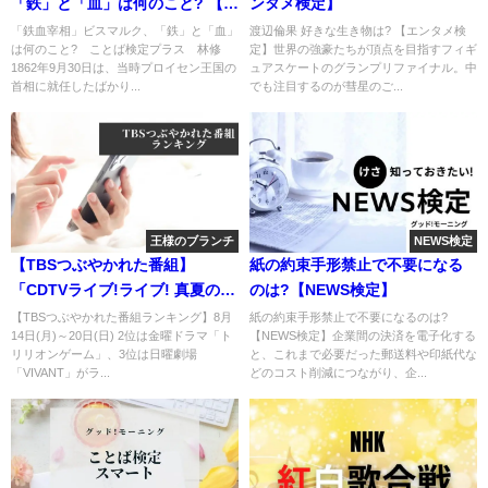
「鉄」と「血」は何のこと? 【こ
ンタメ検定】
とば検定プラス】
「鉄血宰相」ビスマルク、「鉄」と「血」
渡辺倫果 好きな生き物は? 【エンタメ検
は何のこと? ことば検定プラス 林修
定】世界の強豪たちが頂点を目指すフィギ
1862年9月30日は、当時プロイセン王国の
ュアスケートのグランプリファイナル。中
首相に就任したばかり...
でも注目するのが彗星のご...
王様のブランチ
NEWS検定
【TBSつぶやかれた番組】
紙の約束手形禁止で不要になる
「CDTVライブ!ライブ! 真夏の4
のは?【NEWS検定】
時間半SP」
【TBSつぶやかれた番組ランキング】8月
紙の約束手形禁止で不要になるのは?
14日(月)～20日(日) 2位は金曜ドラマ「ト
【NEWS検定】企業間の決済を電子化する
リリオンゲーム」、3位は日曜劇場
と、これまで必要だった郵送料や印紙代な
「VIVANT」がラ...
どのコスト削減につながり、企...