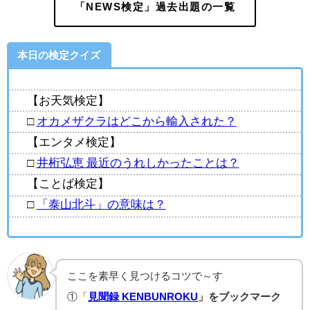
「NEWS検定」過去出題の一覧
本日の検定クイズ
【お天気検定】
□
オカメザクラはどこから輸入された？
【エンタメ検定】
□
井桁弘恵 最近のうれしかったことは？
【ことば検定】
□
「泰山北斗」の意味は？
ここを素早く見つけるコツで～す
①「
見聞録 KENBUNROKU
」をブックマーク