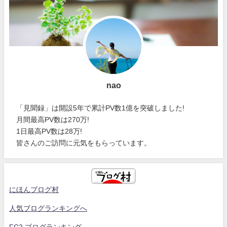
nao
「見聞録」は開設5年で累計PV数1億を突破しました!
月間最高PV数は270万!
1日最高PV数は28万!
皆さんのご訪問に元気をもらっています。
にほんブログ村
人気ブログランキングへ