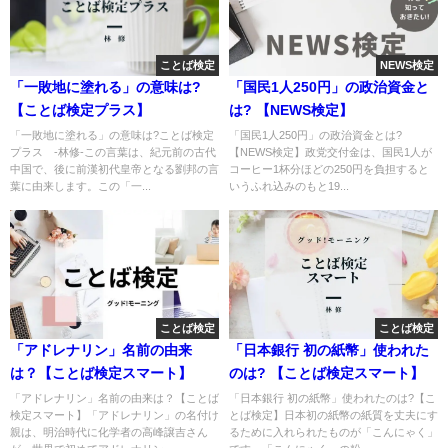
ことば検定
NEWS検定
「一敗地に塗れる」の意味は?
「国民1人250円」の政治資金と
【ことば検定プラス】
は? 【NEWS検定】
「一敗地に塗れる」の意味は?ことば検定
「国民1人250円」の政治資金とは?
プラス -林修-この言葉は、紀元前の古代
【NEWS検定】政党交付金は、国民1人が
中国で、後に前漢初代皇帝となる劉邦の言
コーヒー1杯分ほどの250円を負担すると
葉に由来します。この「一...
いうふれ込みのもと19...
ことば検定
ことば検定
「アドレナリン」名前の由来
「日本銀行 初の紙幣」使われた
は？【ことば検定スマート】
のは? 【ことば検定スマート】
「アドレナリン」名前の由来は？【ことば
「日本銀行 初の紙幣」使われたのは?【こ
検定スマート】「アドレナリン」の名付け
とば検定】日本初の紙幣の紙質を丈夫にす
親は、明治時代に化学者の高峰譲吉さん
るために入れられたものが「こんにゃく」