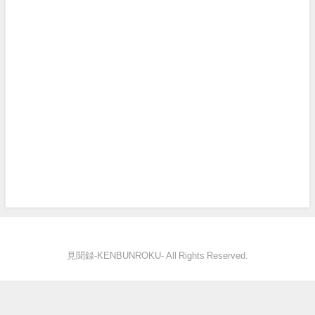
見聞録‐KENBUNROKU- All Rights Reserved.