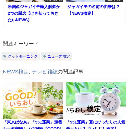
米国産ジャガイモ輸入解禁か
ジャガイモの名前の由来は？
2つの懸念【けさ知っておき
【NEWS検定】
たいNEWS】
関連キーワード
グッドモーニング
ニュース検定
NEWS検定
,
テレビ雑誌
の関連記事
「東京ばな奈」「551蓬莱」定番
「551蓬莱」夏にぴったりの人気
お土産美味しさの秘密【GOOD!
商品とは？【いちおし検定】