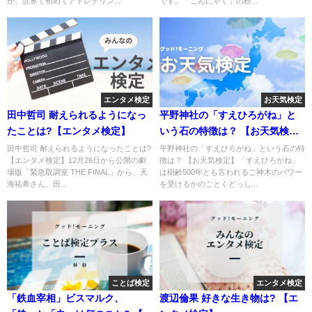
が、世界で初めてアドレナリン...
です。「こんにゃく」の粉...
エンタメ検定
お天気検定
田中哲司 耐えられるようになっ
平野神社の「すえひろがね」と
たことは?【エンタメ検定】
いう石の特徴は？ 【お天気検
定】
田中哲司 耐えられるようになったことは?
平野神社の「すえひろがね」という石の特
【エンタメ検定】12月26日から公開の劇
徴は？ 【お天気検定】「すえひろがね」
場版「緊急取調室 THE FINAL」から、天
は樹齢500年とも言われるご神木のパワー
海祐希さん、田...
を受けるかのごとくどっし...
ことば検定
エンタメ検定
「鉄血宰相」ビスマルク、
渡辺倫果 好きな生き物は? 【エ