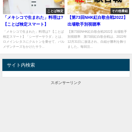
ことば検定
その他番組
「メキシコで生まれた」料理は?
【第73回NHK紅白歌合戦2022】
【ことば検定スマート】
出場歌手別視聴率
「メキシコで生まれた」料理は? 【ことば
【第73回NHK紅白歌合戦2022】出場歌手
検定スマート】「シーザーサラダ」とは、
別視聴率 第73回紅白歌合戦は、2022年
ロメインレタスにクルトンを乗せて、パル
12月31日に放送され、白組が勝利を飾り
メザンチーズをかけたサラ...
ました。毎回注...
サイト内検索
スポンサーリンク