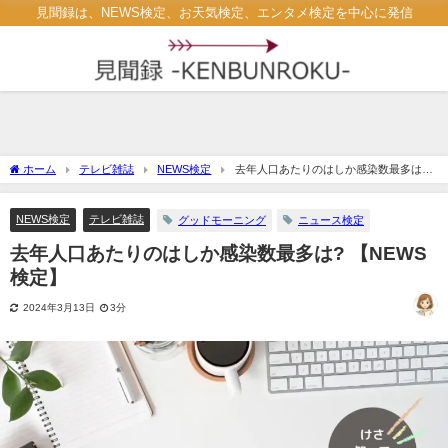
見聞録は、NEWS検定、お天気検定、エンタメ検定を中心に発信
ホーム
テレビ雑誌
NEWS検定
去年人口あたりのはしか感染数最多は?
【NEWS検定】
NEWS検定
テレビ雑誌
グッドモーニング
ニュース検定
去年人口あたりのはしか感染数最多は? 【NEWS
検定】
2024年3月13日
3分