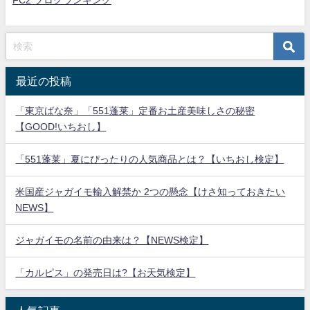
FC2 ブログランキング
最近の投稿
「東京ばな奈」「551蓬莱」定番お土産美味しさの秘密
【GOOD!いちおし】
「551蓬莱」夏にぴったりの人気商品とは？【いちおし検定】
米国産ジャガイモ輸入解禁か 2つの懸念【けさ知っておきたい
NEWS】
ジャガイモの名前の由来は？【NEWS検定】
「カルピス」の発売日は?【お天気検定】