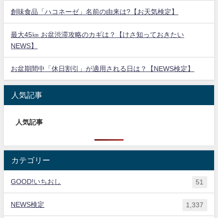
創味食品「ハコネーゼ」名前の由来は?【お天気検定】
最大45㎞ お盆渋滞攻略のカギは？【けさ知っておきたい
NEWS】
お盆期間中「休日割引」が適用される日は？【NEWS検定】
人気記事
人気記事
カテゴリー
GOOD!いちおし
51
NEWS検定
1,337