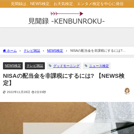
見聞録は、NEWS検定、お天気検定、エンタメ検定を中心に発信
ホーム
テレビ雑誌
NEWS検定
NISAの配当金を非課税にするには?
【NEWS検定】
NEWS検定
テレビ雑誌
グッドモーニング
ニュース検定
NISAの配当金を非課税にするには? 【NEWS検
定】
2022年11月28日
2分33秒