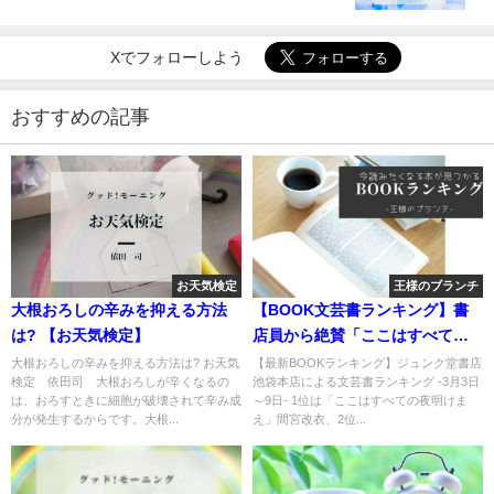
Xでフォローしよう
おすすめの記事
お天気検定
王様のブランチ
大根おろしの辛みを抑える方法
【BOOK文芸書ランキング】書
は? 【お天気検定】
店員から絶賛「ここはすべての
夜明けまえ」
大根おろしの辛みを抑える方法は? お天気
【最新BOOKランキング】ジュンク堂書店
検定 依田司 大根おろしが辛くなるの
池袋本店による文芸書ランキング -3月3日
は、おろすときに細胞が破壊されて辛み成
～9日- 1位は「ここはすべての夜明けま
分が発生するからです。大根...
え」間宮改衣、2位...