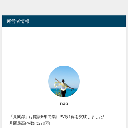
運営者情報
nao
「見聞録」は開設5年で累計PV数1億を突破しました!
月間最高PV数は270万!