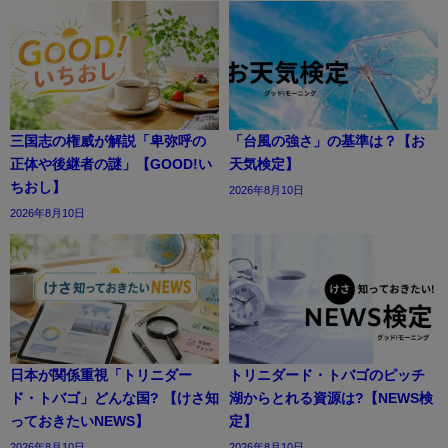
三国志の権威が解説「卑弥呼の
「台風の強さ」の基準は？【お
正体や後継者の謎」【GOOD!い
天気検定】
ちおし】
2026年8月10日
2026年8月10日
日本が関係重視「トリニダー
トリニダード・トバゴのピッチ
ド・トバゴ」どんな国? 【けさ知
湖からとれる資源は?【NEWS検
っておきたいNEWS】
定】
2026年8月10日
2026年8月10日