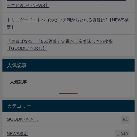
っておきたいNEWS】
トリニダード・トバゴのピッチ湖からとれる資源は?【NEWS検
定】
「東京ばな奈」「551蓬莱」定番お土産美味しさの秘密
【GOOD!いちおし】
人気記事
人気記事
カテゴリー
GOOD!いちおし
54
NEWS検定
1,340