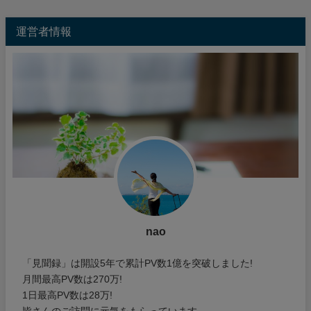
運営者情報
nao
「見聞録」は開設5年で累計PV数1億を突破しました!
月間最高PV数は270万!
1日最高PV数は28万!