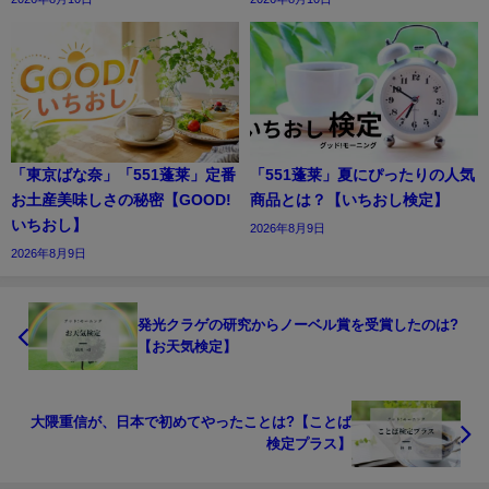
「東京ばな奈」「551蓬莱」定番
「551蓬莱」夏にぴったりの人気
お土産美味しさの秘密【GOOD!
商品とは？【いちおし検定】
いちおし】
2026年8月9日
2026年8月9日
発光クラゲの研究からノーベル賞を受賞したのは?
【お天気検定】
大隈重信が、日本で初めてやったことは?【ことば
検定プラス】