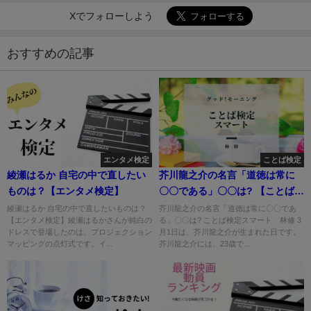
Xでフォローしよう
おすすめの記事
エンタメ検定
ことば検定
綾瀬はるか 自宅の中で直したい
芥川龍之介の名言「道徳は常に
ものは？【エンタメ検定】
〇〇である」〇〇は? 【ことば検
定スマート】
綾瀬はるか 自宅の中で直したいものは？
芥川龍之介の名言「道徳は常に〇〇であ
【エンタメ検定】綾瀬はるかさんが純白の
る」〇〇は? ことば検定スマート 林修 3
ドレスで登場したのは、プロジェクション
月1日は、芥川龍之介が生まれた日です。
マッピングの点灯式です。イ...
芥川龍之介には、23歳で...