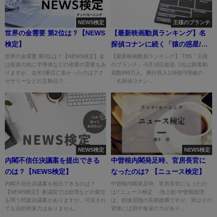
NEWS検定
王様のブランチ
世界の金需要 第2位は？【NEWS
【最新映画動員ランキング】名
検定】
探偵コナンに続く「猿の惑星/キ
ングダム」
世界の金需要 第2位は？【NEWS検定】金
【最新映画動員ランキング】 TBS「王様
は投資の他に半導体などの産業の需要もあ
のブランチ」-5月18日放送- 1位は観客動
りますが、去年2番目に多かったのはアク
員数898万人、興行収入128億円突破の
セサリーなどの宝飾品で...
「名探偵コナン ...
NEWS検定
NEWS検定
内閣不信任決議案を提出できる
中曽根内閣発足時、官房長官に
のは？【NEWS検定】
なったのは? 【ニュース検定】
内閣不信任決議案を提出できるのは？
中曽根内閣発足時、官房長官になったの
【NEWS検定】参議院では総理などの責任
は? ニュース検定 -池上彰-中曽根総理
を問う問責決議案がありますが、可決され
は、戦後屈指の長期政権ですが、実はその
ても法的拘束力はありません。...
背後には田中角栄の力があり...