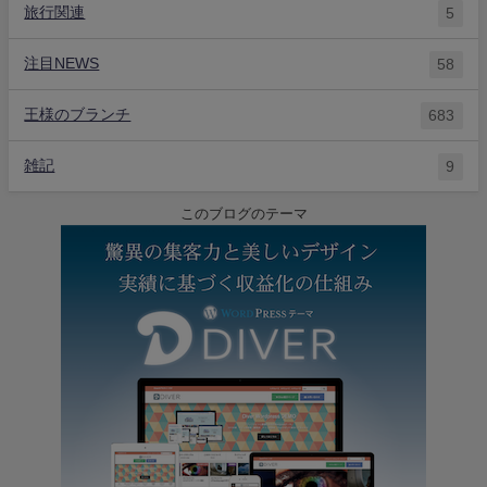
旅行関連
5
注目NEWS
58
王様のブランチ
683
雑記
9
このブログのテーマ