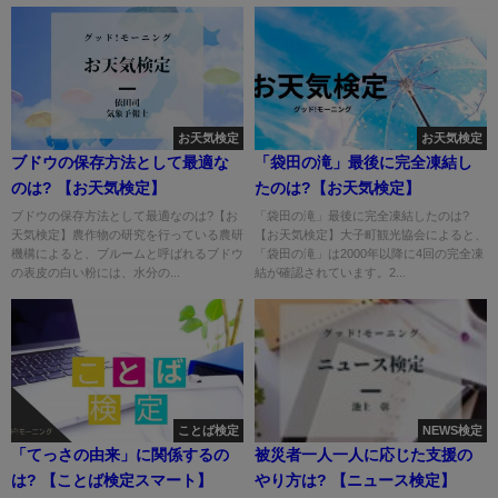
お天気検定
お天気検定
ブドウの保存方法として最適な
「袋田の滝」最後に完全凍結し
のは? 【お天気検定】
たのは?【お天気検定】
ブドウの保存方法として最適なのは?【お
「袋田の滝」最後に完全凍結したのは?
天気検定】農作物の研究を行っている農研
【お天気検定】大子町観光協会によると、
機構によると、ブルームと呼ばれるブドウ
「袋田の滝」は2000年以降に4回の完全凍
の表皮の白い粉には、水分の...
結が確認されています。2...
ことば検定
NEWS検定
「てっさの由来」に関係するの
被災者一人一人に応じた支援の
は? 【ことば検定スマート】
やり方は? 【ニュース検定】