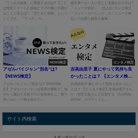
「てっさの由来」に関係するのは? 【こと
被災者一人一人に応じた支援のやり方は?
ば検定スマート】鉄砲とフグの毒に共通す
「ニュース検定」 -池上彰- テレビ朝日
ることと言えば、「当たると危険」という
「グッド！モーニング」の「ニュース検
ことです。 「てっさ」の...
定」の出題と解答を速報...
NEWS検定
エンタメ検定
アゼルバイジャン"別名"は?
吉高由里子 夏にやって気持ち良
【NEWS検定】
かったことは？ 【エンタメ検
定】
アゼルバイジャン"別名"は?【NEWS検
吉高由里子 夏にやって気持ち良かったこ
定】アゼルバイジャンは資源が豊富で、地
とは？ 【エンタメ検定】吉高由里子さん
中から漏れた天然ガスが自然発火し、数千
が、宮沢氷魚さんと出演する「GLOBAL
年にわたって燃え続けてい...
WORK」のブランドム...
サイト内検索
スポンサーリンク