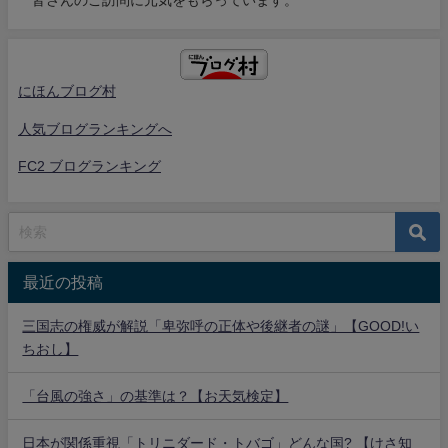
皆さんのご訪問に元気をもらっています。
にほんブログ村
人気ブログランキングへ
FC2 ブログランキング
最近の投稿
三国志の権威が解説「卑弥呼の正体や後継者の謎」【GOOD!い
ちおし】
「台風の強さ」の基準は？【お天気検定】
日本が関係重視「トリニダード・トバゴ」どんな国? 【けさ知