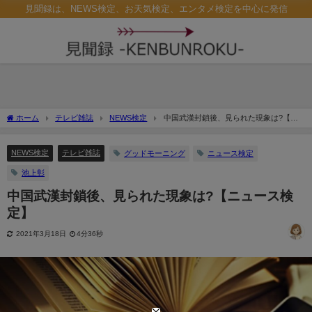
見聞録は、NEWS検定、お天気検定、エンタメ検定を中心に発信
ホーム
テレビ雑誌
NEWS検定
中国武漢封鎖後、見られた現象は?【ニ
ュース検定】
NEWS検定
テレビ雑誌
グッドモーニング
ニュース検定
池上彰
中国武漢封鎖後、見られた現象は?【ニュース検
定】
2021年3月18日
4分36秒