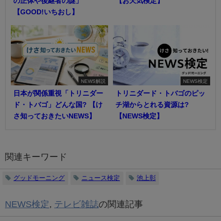
の正体や後継者の謎」
【お天気検定】
【GOOD!いちおし】
NEWS解説
NEWS検定
日本が関係重視「トリニダー
トリニダード・トバゴのピッ
ド・トバゴ」どんな国? 【け
チ湖からとれる資源は?
さ知っておきたいNEWS】
【NEWS検定】
関連キーワード
グッドモーニング
ニュース検定
池上彰
NEWS検定
,
テレビ雑誌
の関連記事