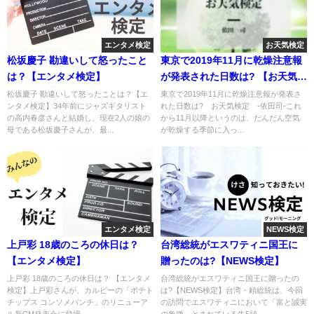
エンタメ検定
お天気検定
松坂慶子 勘違いして怒ったこと
東京で2019年11月に乾燥注意報
は？【エンタメ検定】
が発表された日数は? 【お天気検
定】
松坂慶子 勘違いして怒ったことは？【エ
東京で2019年11月に乾燥注意報が発表さ
ンタメ検定】34年前にジャズギタリスト
れた日数は? お天気検定 -依田司-これ
の高内春彦さんと結婚し、現在2人の娘の
から11月以降というのは、だんだん空気
母である松坂慶子さんが、最...
が乾燥する季節に入っ...
エンタメ検定
NEWS検定
上戸彩 18歳のころの休日は？
台湾総統がエスワティニ国王に
【エンタメ検定】
贈ったのは?【NEWS検定】
上戸彩 18歳のころの休日は？ 【エンタメ
台湾総統がエスワティニ国王に贈ったの
検定】上戸彩さんが、カルビーの「ポテト
は?【NEWS検定】台湾・頼総統は、今回
チップス コンソメパンチ」のリニューア
の訪問でエスワティニにおいて「富と誠実