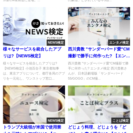
ル新CM発表会に登場。...
の象徴」とされている牛5頭...
NEWS検定
エンタメ検定
様々なサービスを統合したアプ
西川貴教 "サンダーバード愛"CM
リは?【NEWS検定】
撮影で勝手に何作った? 【エンタ
メ検定】
様々なサービスを統合したアプリは?
西川貴教 "サンダーバード愛"CM撮影で勝
【NEWS検定】小池百合子 東京都知事
手に何作った? エンタメ検定 西川貴教さ
は、東京アプリについて、都庁各局のアプ
んが、日本語劇場版「サンダーバード
リを一元化し、ワンストップ窓口...
55/GOGO」のCM撮...
NEWS検定
ことば検定
トランプ大統領が米国で使用禁
どじょう料理、どじょうを「ど