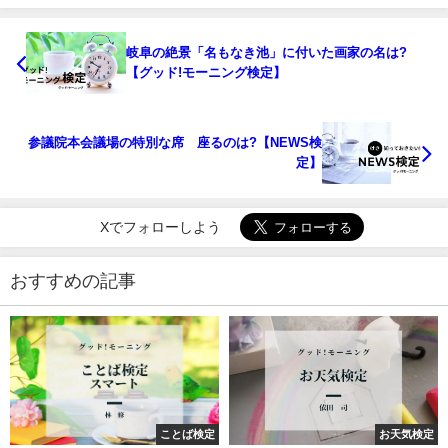
岐阜の絶景「名もなき池」に付いた画家の名は?
【グッド!モーニング検定】
参議院本会議場の特別な席 座るのは?【NEWS検
定】
Xでフォローしよう
おすすめの記事
ことば検定
お天気検定