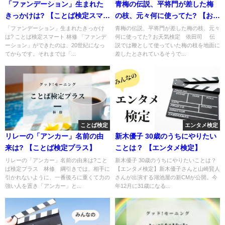
「ファンデーション」生まれた
青梅の伝説、平将門が差した梅
きっかけは? 【ことば検定スマー
の枝、元々何に使ってた? 【お天
ト】
気検定】
「ファンデーション」生まれたきっかけ
青梅の伝説、平将門が差した梅の枝、元々
は? ことば検定スマート 林修 「ファンデ
何に使ってた? お天気検定 依田司 伝
ーション」ができたのは、20世紀になっ
説では鞭として使っていた梅の枝を地面に
てからです。それまでは「...
差したとされているそうで...
ことば検定
エンタメ検定
リレーの「アンカー」名前の由
新木優子 30歳のうちにやりたい
来は? 【ことば検定プラス】
ことは？ 【エンタメ検定】
リレーの「アンカー」名前の由来は?こと
新木優子 30歳のうちにやりたいことは？
ば検定プラス 林修 綱引きでは、相手に
【エンタメ検定】新木優子さんと山崎賢人
引かれないように、一番後ろに重くて力の
さんが出演する湖池屋の新CMが公開。今
強い人を置き「アンカー」と...
年12月に31歳になる...