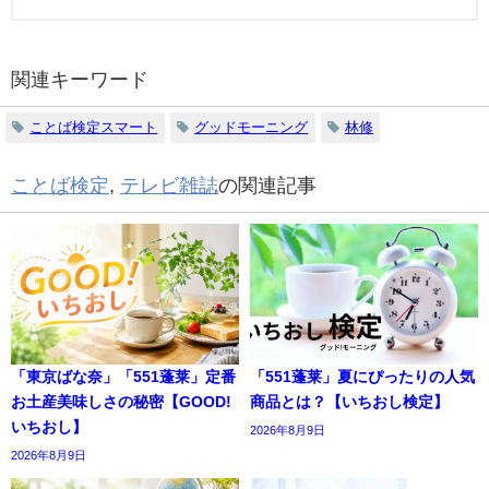
関連キーワード
ことば検定スマート
グッドモーニング
林修
ことば検定
,
テレビ雑誌
の関連記事
「東京ばな奈」「551蓬莱」定番
「551蓬莱」夏にぴったりの人気
お土産美味しさの秘密【GOOD!
商品とは？【いちおし検定】
いちおし】
2026年8月9日
2026年8月9日