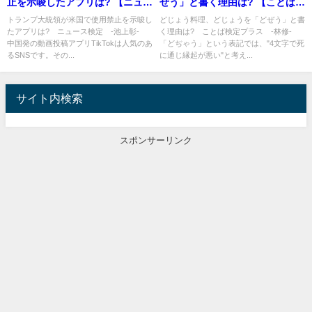
止を示唆したアプリは? 【ニュー
ぜう」と書く理由は? 【ことば検
ス検定】
定プラス】
トランプ大統領が米国で使用禁止を示唆し
どじょう料理、どじょうを「どぜう」と書
たアプリは? ニュース検定 -池上彰-
く理由は? ことば検定プラス -林修-
中国発の動画投稿アプリTikTokは人気のあ
「どぢゃう」という表記では、"4文字で死
るSNSです。その...
に通じ縁起が悪い"と考え...
サイト内検索
スポンサーリンク