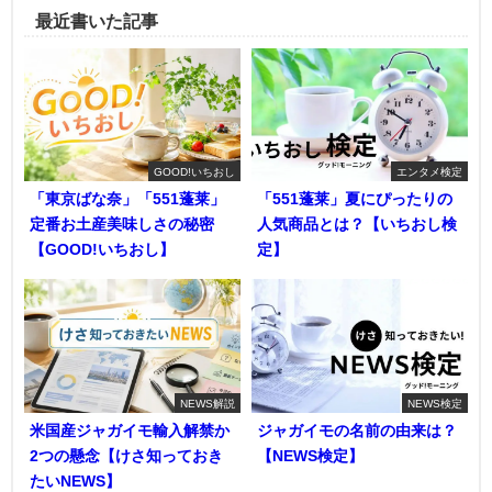
最近書いた記事
GOOD!いちおし
エンタメ検定
「東京ばな奈」「551蓬莱」
「551蓬莱」夏にぴったりの
定番お土産美味しさの秘密
人気商品とは？【いちおし検
【GOOD!いちおし】
定】
NEWS解説
NEWS検定
米国産ジャガイモ輸入解禁か
ジャガイモの名前の由来は？
2つの懸念【けさ知っておき
【NEWS検定】
たいNEWS】