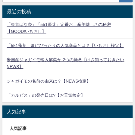
最近の投稿
「東京ばな奈」「551蓬莱」定番お土産美味しさの秘密
【GOOD!いちおし】
「551蓬莱」夏にぴったりの人気商品とは？【いちおし検定】
米国産ジャガイモ輸入解禁か 2つの懸念【けさ知っておきたい
NEWS】
ジャガイモの名前の由来は？【NEWS検定】
「カルピス」の発売日は?【お天気検定】
人気記事
人気記事