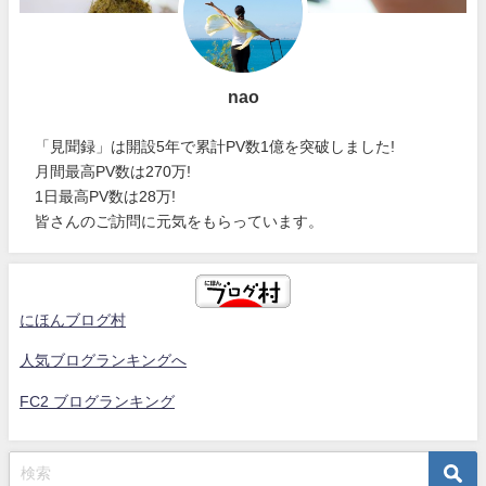
nao
「見聞録」は開設5年で累計PV数1億を突破しました!
月間最高PV数は270万!
1日最高PV数は28万!
皆さんのご訪問に元気をもらっています。
にほんブログ村
人気ブログランキングへ
FC2 ブログランキング