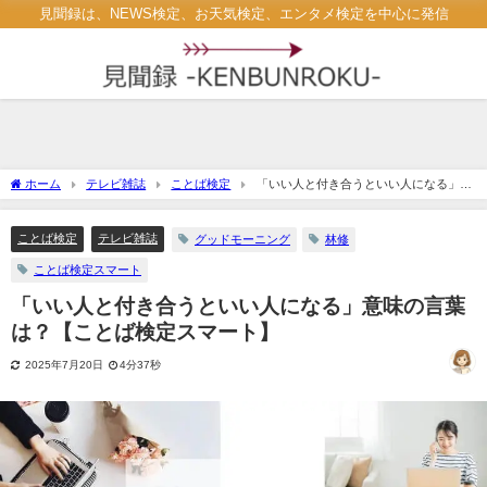
見聞録は、NEWS検定、お天気検定、エンタメ検定を中心に発信
ホーム
テレビ雑誌
ことば検定
「いい人と付き合うといい人になる」意
味の言葉は？【ことば検定スマート】
ことば検定
テレビ雑誌
グッドモーニング
林修
ことば検定スマート
「いい人と付き合うといい人になる」意味の言葉
は？【ことば検定スマート】
2025年7月20日
4分37秒