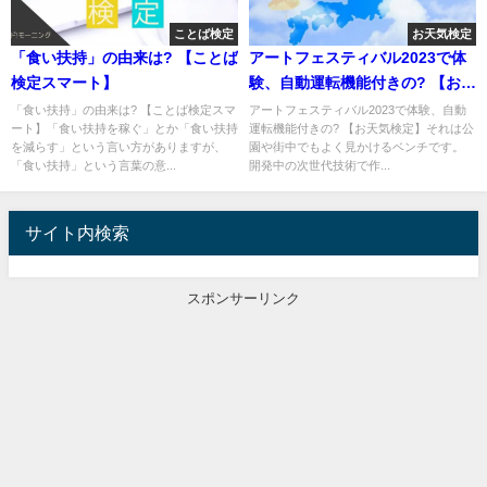
ことば検定
お天気検定
「食い扶持」の由来は? 【ことば
アートフェスティバル2023で体
検定スマート】
験、自動運転機能付きの? 【お天
気検定】
「食い扶持」の由来は? 【ことば検定スマ
アートフェスティバル2023で体験、自動
ート】「食い扶持を稼ぐ」とか「食い扶持
運転機能付きの? 【お天気検定】それは公
を減らす」という言い方がありますが、
園や街中でもよく見かけるベンチです。
「食い扶持」という言葉の意...
開発中の次世代技術で作...
サイト内検索
スポンサーリンク