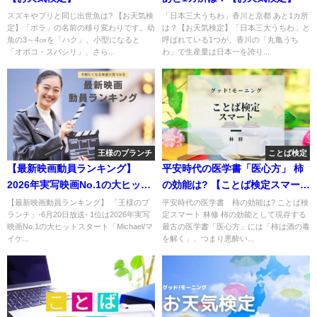
スズキやブリと同じ出世魚は? 【お天気検
「日本三大うちわ」香川と京都 あと1カ所
定】「ボラ」の名前の移り変わりです。幼
は？【お天気検定】「日本三大うちわ」と
魚の3～4㎝を「ハク」、小型になると
呼ばれている1つが、香川の「丸亀うち
「オボコ・スバシリ」、さら...
わ」で生産量は日本一を誇り...
王様のブランチ
ことば検定
【最新映画動員ランキング】
平安時代の医学書「医心方」 柿
2026年実写映画No.1の大ヒット
の効能は? 【ことば検定スマー
スタート「Michael/マイケル」
ト】
【最新映画動員ランキング】 「王様のブ
平安時代の医学書 柿の効能は? ことば検
ランチ」-6月20日放送- 1位は2026年実写
定スマート 林修 柿の効能として現存する
映画No.1の大ヒットスタート「Michael/マ
最古の医学書「医心方」には「柿は酒の毒
イケ...
を解く」、つまり悪酔い...