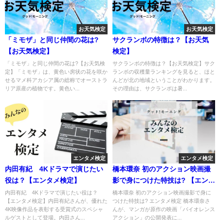
お天気検定
お天気検定
「ミモザ」と同じ仲間の花は?
サクランボの特徴は？【お天気
【お天気検定】
検定】
「ミモザ」と同じ仲間の花は?【お天気検
サクランボの特徴は？【お天気検定】サク
定】「ミモザ」は、黄色い房状の花を咲か
ランボの収穫量ランキングを見ると、ほと
せるマメ科アカシア属の総称でオーストラ
んどが北の地域ということがわかります。
リア原産の植物です。黄色い...
その理由は、サクランボは暑...
エンタメ検定
エンタメ検定
内田有紀 4Kドラマで演じたい
橋本環奈 初のアクション映画撮
役は？【エンタメ検定】
影で身につけた特技は? 【エンタ
メ検定】
内田有紀 4Kドラマで演じたい役は？
橋本環奈 初のアクション映画撮影で身に
【エンタメ検定】内田有紀さんが、優れた
つけた特技は? エンタメ検定 橋本環奈さ
4K映像作品を表彰する受賞式のスペシャ
んが、マンガが原作の映画「バイオレンス
ルゲストとして登場。内田さん...
アクション」の公開発表に...