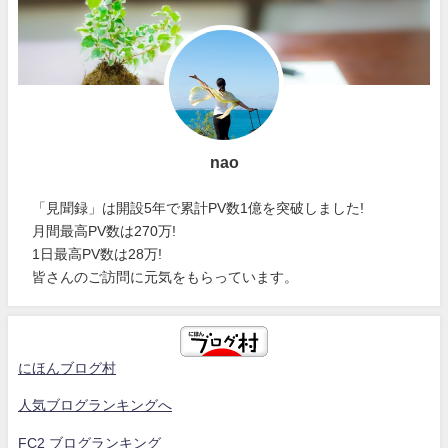
nao
「見聞録」は開設5年で累計PV数1億を突破しました!
月間最高PV数は270万!
1日最高PV数は28万!
皆さんのご訪問に元気をもらっています。
にほんブログ村
人気ブログランキングへ
FC2 ブログランキング