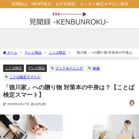
見聞録は、NEWS検定、お天気検定、エンタメ検定を中心に発信
ホーム
テレビ雑誌
ことば検定
「徳川家」への贈り物 対策本の中身は？
【ことば検定スマート】
ことば検定
テレビ雑誌
グッドモーニング
林修
ことば検定スマート
「徳川家」への贈り物 対策本の中身は？【ことば
検定スマート】
2025年4月17日
4分52秒