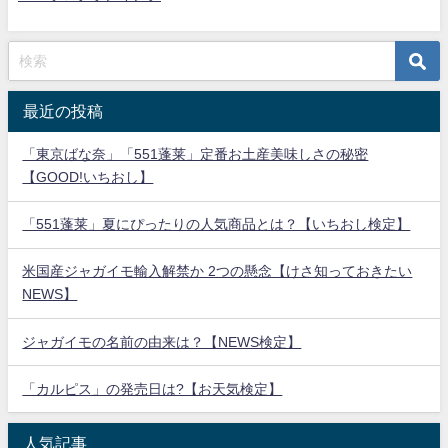
最近の投稿
「東京ばな奈」「551蓬莱」定番お土産美味しさの秘密
【GOOD!いちおし】
「551蓬莱」夏にぴったりの人気商品とは？【いちおし検定】
米国産ジャガイモ輸入解禁か 2つの懸念【けさ知っておきたい
NEWS】
ジャガイモの名前の由来は？【NEWS検定】
「カルピス」の発売日は?【お天気検定】
人気記事