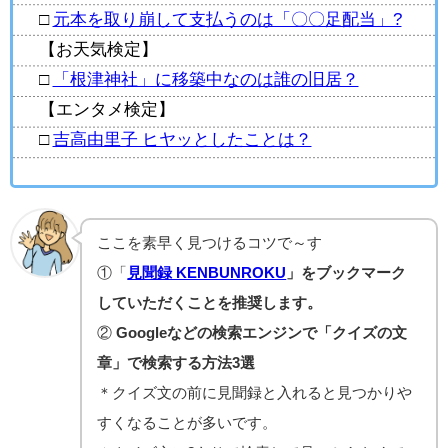
□
元本を取り崩して支払うのは「〇〇足配当」?
【お天気検定】
□
「根津神社」に移築中なのは誰の旧居？
【エンタメ検定】
□
吉高由里子 ヒヤッとしたことは？
ここを素早く見つけるコツで～す
①「
見聞録 KENBUNROKU
」をブックマーク
していただくことを推奨します。
②
Googleなどの検索エンジンで「クイズの文
章」で検索する方法3選
＊クイズ文の前に見聞録と入れると見つかりや
すくなることが多いです。