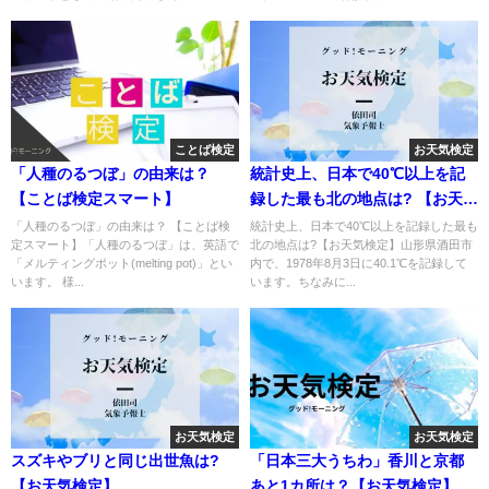
ことば検定
お天気検定
「人種のるつぼ」の由来は？
統計史上、日本で40℃以上を記
【ことば検定スマート】
録した最も北の地点は? 【お天気
検定】
「人種のるつぼ」の由来は？ 【ことば検
統計史上、日本で40℃以上を記録した最も
定スマート】「人種のるつぼ」は、英語で
北の地点は?【お天気検定】山形県酒田市
「メルティングポット(melting pot)」とい
内で、1978年8月3日に40.1℃を記録して
います。 様...
います。ちなみに...
お天気検定
お天気検定
スズキやブリと同じ出世魚は?
「日本三大うちわ」香川と京都
【お天気検定】
あと1カ所は？【お天気検定】