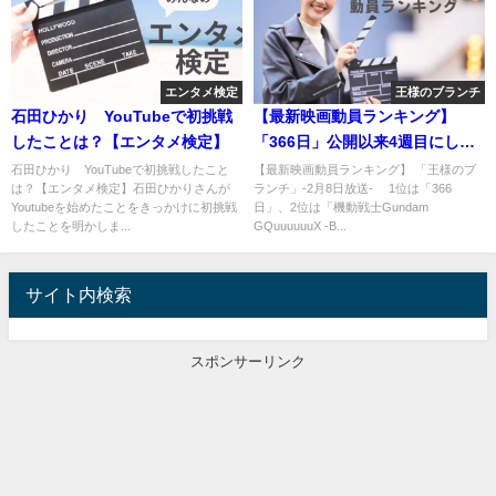
エンタメ検定
王様のブランチ
石田ひかり YouTubeで初挑戦
【最新映画動員ランキング】
したことは？【エンタメ検定】
「366日」公開以来4週目にして1
位を獲得!
石田ひかり YouTubeで初挑戦したこと
【最新映画動員ランキング】 「王様のブ
は？【エンタメ検定】石田ひかりさんが
ランチ」-2月8日放送- 1位は「366
Youtubeを始めたことをきっかけに初挑戦
日」、2位は「機動戦士Gundam
したことを明かしま...
GQuuuuuuX -B...
サイト内検索
スポンサーリンク