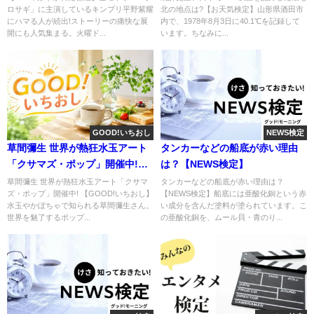
ロサギ」に主演しているキンプリ平野紫耀
北の地点は?【お天気検定】山形県酒田市
にハマる人が続出!ストーリーの痛快な展
内で、1978年8月3日に40.1℃を記録して
開にも人気集まる。火曜ド...
います。ちなみに...
GOOD!いちおし
NEWS検定
草間彌生 世界が熱狂水玉アート
タンカーなどの船底が赤い理由
「クサマズ・ポップ」開催中!
は？【NEWS検定】
【GOOD!いちおし】
草間彌生 世界が熱狂水玉アート「クサマ
タンカーなどの船底が赤い理由は？
ズ・ポップ」開催中! 【GOOD!いちおし】
【NEWS検定】船底には亜酸化銅という赤
水玉やかぼちゃで知られる草間彌生さん。
い成分を含んだ塗料が塗られています。こ
世界を魅了するポップ...
の亜酸化銅を、ムール貝・青のり...