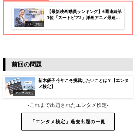
【最新映画動員ランキング】6週連続第
1位「ズートピア2」洋画アニメ最速
100億円突破!
テレビ雑誌
前回の問題
新木優子 今年こそ挑戦したいことは？【エンタ
メ検定】
エンタメ検定
-これまで出題されたエンタメ検定-
「エンタメ検定」過去出題の一覧