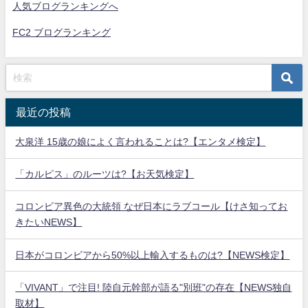
人気ブログランキングへ
FC2 ブログランキング
最近の投稿
大泉洋 15歳の娘によく言われることは?【エンタメ検定】
「カルピス」のルーツは?【お天気検定】
コロンビア異色の大統領 なぜ日本にラブコール【けさ知ってお
きたいNEWS】
日本がコロンビアから50%以上輸入するものは?【NEWS検定】
「VIVANT」で注目! 陸自元幹部が語る"別班"の存在【NEWS独自
取材】