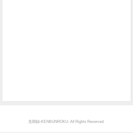
見聞録‐KENBUNROKU- All Rights Reserved.