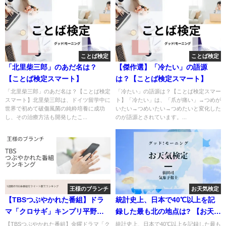
ことば検定
ことば検定
「北里柴三郎」のあだ名は？
【傑作選】「冷たい」の語源
【ことば検定スマート】
は？【ことば検定スマート】
「北里柴三郎」のあだ名は？【ことば検定
「冷たい」の語源は？【ことば検定スマー
スマート】北里柴三郎は、ドイツ留学中に
ト】「冷たい」は、「爪が痛い」→つめが
世界で初めて破傷風菌の純粋培養に成功
いたい→つめいたい→つめたいと変化した
し、その治療方法も開発したこ...
のが語源とされています。...
王様のブランチ
お天気検定
【TBSつぶやかれた番組】ドラ
統計史上、日本で40℃以上を記
マ「クロサギ」キンプリ平野紫
録した最も北の地点は? 【お天気
耀にハマる
検定】
【TBSつぶやかれた番組】金曜ドラマ「ク
統計史上、日本で40℃以上を記録した最も