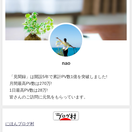
nao
「見聞録」は開設5年で累計PV数1億を突破しました!
月間最高PV数は270万!
1日最高PV数は28万!
皆さんのご訪問に元気をもらっています。
にほんブログ村