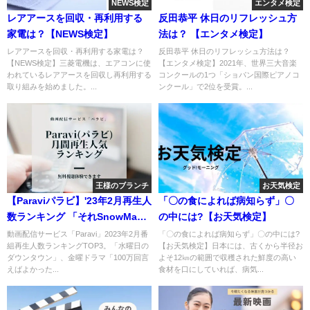
NEWS検定
エンタメ検定
レアアースを回収・再利用する
反田恭平 休日のリフレッシュ方
家電は？【NEWS検定】
法は？ 【エンタメ検定】
レアアースを回収・再利用する家電は？
反田恭平 休日のリフレッシュ方法は？
【NEWS検定】三菱電機は、エアコンに使
【エンタメ検定】2021年、世界三大音楽
われているレアアースを回収し再利用する
コンクールの1つ「ショパン国際ピアノコ
取り組みを始めました。...
ンクール」で2位を受賞。...
王様のブランチ
お天気検定
【Paraviパラビ】'23年2月再生人
「〇の食によれば病知らず」〇
数ランキング 「それSnowMan
の中には?【お天気検定】
にやらせて下さい」
動画配信サービス「Paravi」2023年2月番
「〇の食によれば病知らず」〇の中には?
組再生人数ランキングTOP3。「水曜日の
【お天気検定】日本には、古くから半径お
ダウンタウン」、金曜ドラマ「100万回言
よそ12㎞の範囲で収穫された鮮度の高い
えばよかった...
食材を口にしていれば、病気...