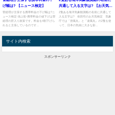
げ幅は? 【ニュース検定】
共通して入る文字は? 【お天気検
定】
菅総理が主張する携帯料金の下げ幅は?ニ
2隻ある海洋気象観測船の名前に共通して
ュース検定-池上彰-携帯料金の値下げは菅
入る文字は? 依田司のお天気検定 気象
総理の肝入り政策です。料金を4割下げら
庁では「啓風丸」と「凌風丸」の2隻を使
れると主張しているのです...
って、日本の気候に大きな影...
サイト内検索
スポンサーリンク