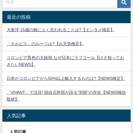
最近の投稿
大泉洋 15歳の娘によく言われることは?【エンタメ検定】
「カルピス」のルーツは?【お天気検定】
コロンビア異色の大統領 なぜ日本にラブコール【けさ知ってお
きたいNEWS】
日本がコロンビアから50%以上輸入するものは?【NEWS検定】
「VIVANT」で注目! 陸自元幹部が語る"別班"の存在【NEWS独自
取材】
人気記事
人気記事