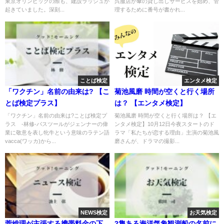
東京オリンピックの際も、建設ラッシュが
呉服店が傘の貸し出しサービスを始め、管
起きていました。深刻...
理するために番号が書かれ...
ことば検定
エンタメ検定
「ワクチン」名前の由来は? 【こ
菊池風磨 時間が空くと行く場所
とば検定プラス】
は？ 【エンタメ検定】
「ワクチン」名前の由来は?ことば検定プ
菊池風磨 時間が空くと行く場所は？ 【エ
ラス -林修-パスツールがジェンナーの偉
ンタメ検定】10月12日今夜スタートのド
業に敬意を表し牝牛という意味のラテン語
ラマ「私たちが恋する理由」主演の菊池風
vacca(ワッカ)から...
磨さんが、ドラマの撮影...
NEWS検定
お天気検定
菅総理が主張する携帯料金の下
2隻ある海洋気象観測船の名前に