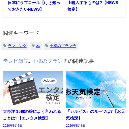
日本にラブコール【けさ知っ
上輸入するものは?【NEWS
ておきたいNEWS】
検定】
関連キーワード
ランキング
本
王様のブランチ
テレビ雑誌
,
王様のブランチ
の関連記事
大泉洋 15歳の娘によく言われる
「カルピス」のルーツは?【お天
ことは?【エンタメ検定】
気検定】
2026年8月6日
2026年8月6日