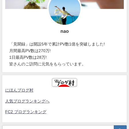
nao
「見聞録」は開設5年で累計PV数1億を突破しました!
月間最高PV数は270万!
1日最高PV数は28万!
皆さんのご訪問に元気をもらっています。
にほんブログ村
人気ブログランキングへ
FC2 ブログランキング