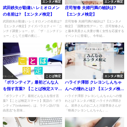
エンタメ検定
エンタメ検定
武田鉄矢が勘違い レミオロメン
庄司智春 夫婦円満の秘訣は?
の名前は? 【エンタメ検定】
【エンタメ検定】
武田鉄矢が勘違い レミオロメンの名前は?
庄司智春 夫婦円満の秘訣は? 【エンタメ
【エンタメ検定】クイズバラエティー「ニ
検定】「国際女性デー」で、庄司智春さん
ンチド調査ショー」が、「ザ・ニンチドシ
と藤本美貴さん夫妻が働く女性を応援する
ョー」として土曜の夜に...
イベントに登場し、今年結...
ことば検定
エンタメ検定
「ボランティア」最初どんな人
ハライチ澤部 クレヨンしんちゃ
を指す言葉? 【ことば検定スマー
んへの憧れとは? 【エンタメ検
ト】
定】
「ボランティア」最初どんな人を指す言
ハライチ澤部 クレヨンしんちゃんへの憧
葉? 【ことば検定スマート】英語の「ボラ
れとは? エンタメ検定 ハライチの澤部さ
ンティア(volunteer)」は、ラテン語の"自
ん、岩井さんのお二人と川栄李奈さんが
由意志"を意味...
「映画クレヨンしんちゃん」...