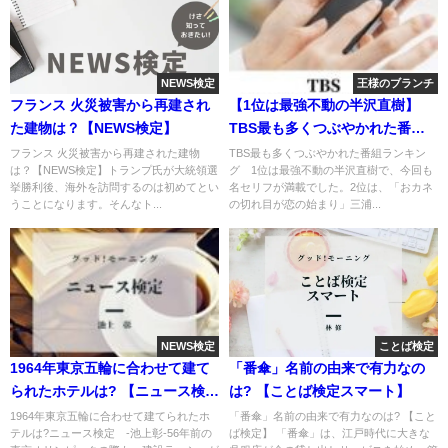
NEWS検定
王様のブランチ
フランス 火災被害から再建され
【1位は最強不動の半沢直樹】
た建物は？【NEWS検定】
TBS最も多くつぶやかれた番組
ランキング ‐王様のブランチｰ
フランス 火災被害から再建された建物
TBS最も多くつぶやかれた番組ランキン
は？【NEWS検定】トランプ氏が大統領選
グ 1位は最強不動の半沢直樹で、今回も
挙勝利後、海外を訪問するのは初めてとい
名セリフが満載でした。2位は、「おカネ
うことになります。そんなト...
の切れ目が恋の始まり」三浦...
NEWS検定
ことば検定
1964年東京五輪に合わせて建て
「番傘」名前の由来で有力なの
られたホテルは? 【ニュース検
は? 【ことば検定スマート】
定】
1964年東京五輪に合わせて建てられたホ
「番傘」名前の由来で有力なのは? 【こと
テルは?ニュース検定 -池上彰-56年前の
ば検定】 「番傘」は、江戸時代に大きな