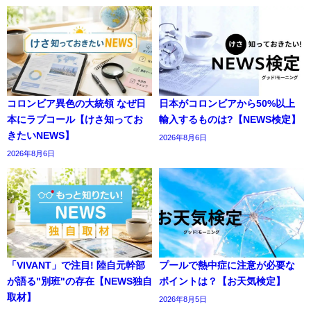
コロンビア異色の大統領 なぜ日
日本がコロンビアから50%以上
本にラブコール【けさ知ってお
輸入するものは?【NEWS検定】
きたいNEWS】
2026年8月6日
2026年8月6日
「VIVANT」で注目! 陸自元幹部
プールで熱中症に注意が必要な
が語る"別班"の存在【NEWS独自
ポイントは？【お天気検定】
取材】
2026年8月5日