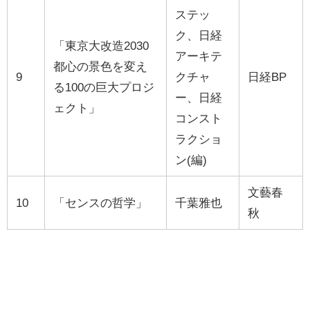
ステッ
ク、日経
「東京大改造2030
アーキテ
都心の景色を変え
9
クチャ
日経BP
る100の巨大プロジ
ー、日経
ェクト」
コンスト
ラクショ
ン(編)
文藝春
10
「センスの哲学」
千葉雅也
秋