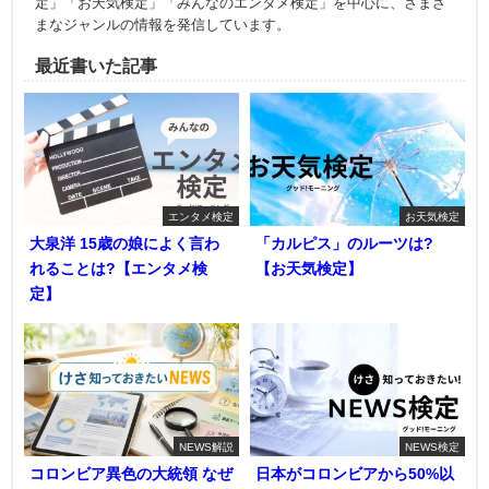
定」「お天気検定」「みんなのエンタメ検定」を中心に、さまざ
まなジャンルの情報を発信しています。
最近書いた記事
エンタメ検定
お天気検定
大泉洋 15歳の娘によく言わ
「カルピス」のルーツは?
れることは?【エンタメ検
【お天気検定】
定】
NEWS解説
NEWS検定
コロンビア異色の大統領 なぜ
日本がコロンビアから50%以