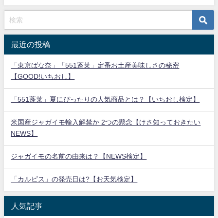
最近の投稿
「東京ばな奈」「551蓬莱」定番お土産美味しさの秘密
【GOOD!いちおし】
「551蓬莱」夏にぴったりの人気商品とは？【いちおし検定】
米国産ジャガイモ輸入解禁か 2つの懸念【けさ知っておきたい
NEWS】
ジャガイモの名前の由来は？【NEWS検定】
「カルピス」の発売日は?【お天気検定】
人気記事