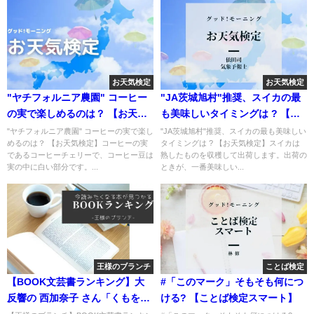
お天気検定
お天気検定
"ヤチフォルニア農園" コーヒー
"JA茨城旭村"推奨、スイカの最
の実で楽しめるのは？ 【お天気
も美味しいタイミングは ? 【お
検定】
天気検定】
"ヤチフォルニア農園" コーヒーの実で楽し
"JA茨城旭村"推奨、スイカの最も美味しい
めるのは？ 【お天気検定】コーヒーの実
タイミングは ? 【お天気検定】スイカは
であるコーヒーチェリーで、コーヒー豆は
熟したものを収穫して出荷します。出荷の
実の中に白い部分です。...
ときが、一番美味しい...
王様のブランチ
ことば検定
【BOOK文芸書ランキング】大
#「このマーク」そもそも何につ
反響の 西加奈子 さん「くもをさ
ける? 【ことば検定スマート】