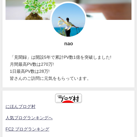
nao
「見聞録」は開設5年で累計PV数1億を突破しました!
月間最高PV数は270万!
1日最高PV数は28万!
皆さんのご訪問に元気をもらっています。
にほんブログ村
人気ブログランキングへ
FC2 ブログランキング