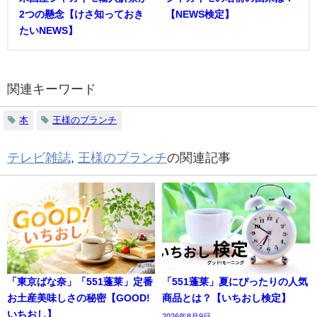
2つの懸念【けさ知っておき
【NEWS検定】
たいNEWS】
関連キーワード
本
王様のブランチ
テレビ雑誌
,
王様のブランチ
の関連記事
「東京ばな奈」「551蓬莱」定番
「551蓬莱」夏にぴったりの人気
お土産美味しさの秘密【GOOD!
商品とは？【いちおし検定】
いちおし】
2026年8月9日