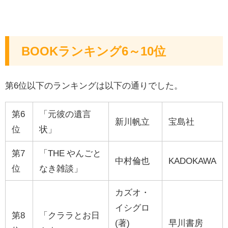
BOOKランキング6～10位
第6位以下のランキングは以下の通りでした。
第6
「元彼の遺言
新川帆立
宝島社
位
状」
第7
「THE やんごと
中村倫也
KADOKAWA
位
なき雑談」
カズオ・
イシグロ
第8
「クララとお日
(著)
早川書房