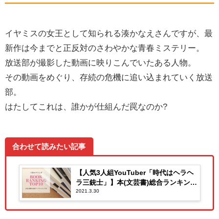
イヤミスの女王として知られる湊かなえさんですが、最
新作は今までと正反対のさわやかな青春ミステリー。
放送部が撮影した動画に映りこんでいたある人物。
その動画をめぐり、存続の危機に追い込まれていく放送
部。
はたしてこれは、誰かが仕組んだ罠なのか?
合わせて読みたい記事
【人気3人組YouTuber「時代はヘラヘ
ラ三銃士」】本(文芸書)総合ランキング
2021.3.30
TOP10 -王様のブランチ-