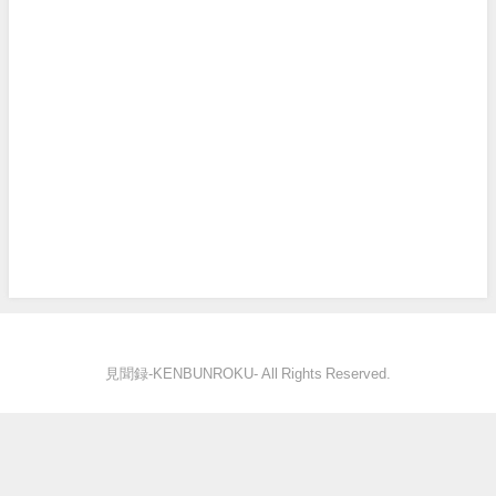
見聞録‐KENBUNROKU- All Rights Reserved.