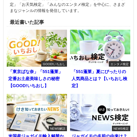
定」「お天気検定」「みんなのエンタメ検定」を中心に、さまざ
まなジャンルの情報を発信しています。
最近書いた記事
GOOD!いちおし
エンタメ検定
「東京ばな奈」「551蓬莱」
「551蓬莱」夏にぴったりの
定番お土産美味しさの秘密
人気商品とは？【いちおし検
【GOOD!いちおし】
定】
NEWS解説
NEWS検定
米国産ジャガイモ輸入解禁か
ジャガイモの名前の由来は？