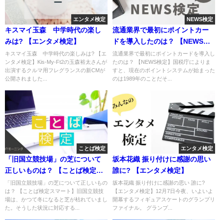
エンタメ検定
NEWS検定
キスマイ玉森 中学時代の楽し
流通業界で最初にポイントカー
みは? 【エンタメ検定】
ドを導入したのは？ 【NEWS検
定】
キスマイ玉森 中学時代の楽しみは? 【エ
流通業界で最初にポイントカードを導入し
ンタメ検定】Kis-My-Ft2の玉森裕太さんが
たのは？ 【NEWS検定】国税庁によりま
出演するクルマ用フレグランスの新CMが
すと、現在のポイントシステムが始まった
公開されました...
のは1989年のことだそ...
ことば検定
エンタメ検定
「旧国立競技場」の芝について
坂本花織 振り付けに感謝の思い
正しいものは？ 【ことば検定ス
誰に? 【エンタメ検定】
マート】
「旧国立競技場」の芝について正しいもの
坂本花織 振り付けに感謝の思い 誰に?
は？ 【ことば検定スマート】旧国立競技
【エンタメ検定】12月7日今夜、いよいよ
場は、かつて冬になると芝が枯れていまし
開幕するフィギュアスケートのグランプリ
た。そうした状況に対応する...
ファイナル。 グランプ...