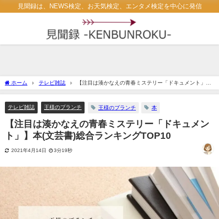
見聞録は、NEWS検定、お天気検定、エンタメ検定を中心に発信
ホーム
テレビ雑誌
【注目は湊かなえの青春ミステリー「ドキュメント」】
本(文芸書)総合ランキングTOP10
テレビ雑誌
王様のブランチ
王様のブランチ
本
【注目は湊かなえの青春ミステリー「ドキュメン
ト」】本(文芸書)総合ランキングTOP10
2021年4月14日
3分19秒