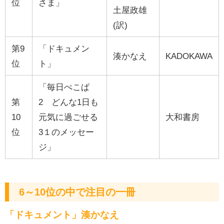
位
さま」
土屋政雄
(訳)
第9
「ドキュメン
湊かなえ
KADOKAWA
位
ト」
「毎日ぺこぱ
第
2 どんな1日も
10
元気に過ごせる
大和書房
位
3１のメッセー
ジ」
6～10位の中で注目の一冊
「ドキュメント」湊かなえ