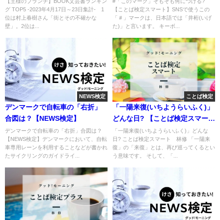
がす」
【王様のブランチ】BOOK文芸書ランキン
#「このマーク」そもそも何につける?
グ TOP5 -2023年4月17日～23日集計- 1
【ことば検定スマート】SNSで使うこの
位は村上春樹さん「街とその不確かな
「＃」マークは、日本語では「井桁(いげ
壁」。2位は...
た)」と言います。 キーボ...
NEWS検定
ことば検定
デンマークで自転車の「右折」
「一陽来復(いちようらいふく)」
合図は？【NEWS検定】
どんな日? 【ことば検定スマー
ト】
デンマークで自転車の「右折」合図は？
「一陽来復(いちようらいふく)」どんな
【NEWS検定】デンマークにおいて、自転
日? ことば検定スマート 林修 「一陽来
車専用レーンを利用することなどが書かれ
復」の「来復」とは、再び巡ってくるとい
たサイクリングのガイドライ...
う意味です。 そして、「...