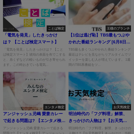
ことば検定
王様のブランチ
「電気を発見」したきっかけ
【1位は逃げ恥】TBS最もつぶや
は？ 【ことば検定スマート】
かれた番組ランキング [6月8日～
14日]
「電気を発見」したきっかけは？ 【こと
TBS最も多くつぶやかれた番組ランキング
ば検定スマート】琥珀の表面を布でこする
最近はテレビを見ながらリアルタイムでツ
と、糸くずなどの軽いものが引き寄せられ
イッターを楽しむ人が増えています。 1週
ます。この時おきている電気...
間のTBS系番組をツ...
エンタメ検定
お天気検定
アンジャッシュ児嶋 愛妻カレー
明治時代の「フグ料理」解禁、
で起きる問題は? 【エンタメ検
きっかけの人物は？【お天気検
定】
定】
アンジャッシュ児嶋 愛妻カレーで起きる
明治時代の「フグ料理」解禁、きっかけの
問題は? 【エンタメ検定】アンジャッシュ
人物は？【お天気検定】きっかけは、当時