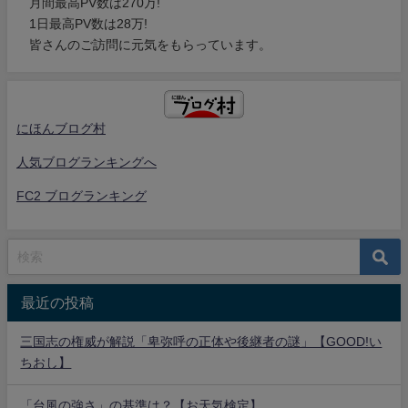
月間最高PV数は270万!
1日最高PV数は28万!
皆さんのご訪問に元気をもらっています。
にほんブログ村
人気ブログランキングへ
FC2 ブログランキング
最近の投稿
三国志の権威が解説「卑弥呼の正体や後継者の謎」【GOOD!い
ちおし】
「台風の強さ」の基準は？【お天気検定】