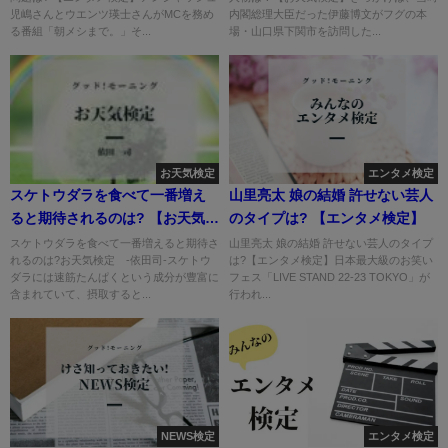
児嶋さんとウエンツ瑛士さんがMCを務め
内閣総理大臣だった伊藤博文がフグの本
る番組「朝メシまで。」そ...
場・山口県下関市を訪問した...
お天気検定
エンタメ検定
スケトウダラを食べて一番増え
山里亮太 娘の結婚 許せない芸人
ると期待されるのは? 【お天気検
のタイプは? 【エンタメ検定】
定】
スケトウダラを食べて一番増えると期待さ
山里亮太 娘の結婚 許せない芸人のタイプ
れるのは?お天気検定 -依田司-スケトウ
は?【エンタメ検定】日本最大級のお笑い
ダラには速筋たんぱくという成分が豊富に
フェス「LIVE STAND 22-23 TOKYO」が
含まれていて、摂取すると...
行われ...
NEWS検定
エンタメ検定