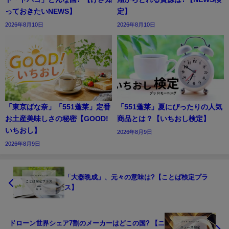
っておきたいNEWS】
定】
2026年8月10日
2026年8月10日
「東京ばな奈」「551蓬莱」定番
「551蓬莱」夏にぴったりの人気
お土産美味しさの秘密【GOOD!
商品とは？【いちおし検定】
いちおし】
2026年8月9日
2026年8月9日
「大器晩成」、元々の意味は?【ことば検定プラ
ス】
ドローン世界シェア7割のメーカーはどこの国? 【ニ