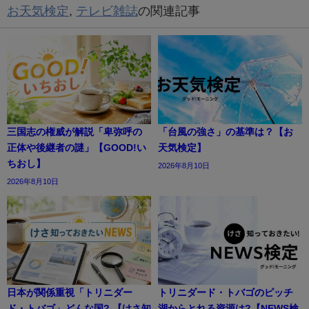
お天気検定
,
テレビ雑誌
の関連記事
三国志の権威が解説「卑弥呼の
「台風の強さ」の基準は？【お
正体や後継者の謎」【GOOD!い
天気検定】
ちおし】
2026年8月10日
2026年8月10日
日本が関係重視「トリニダー
トリニダード・トバゴのピッチ
ド・トバゴ」どんな国? 【けさ知
湖からとれる資源は?【NEWS検