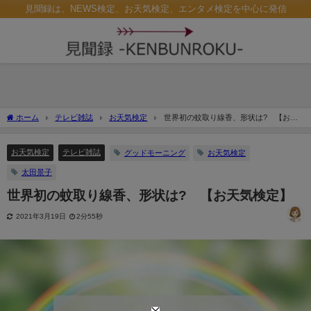
見聞録は、NEWS検定、お天気検定、エンタメ検定を中心に発信
ホーム
テレビ雑誌
お天気検定
世界初の蚊取り線香、形状は? 【お天
気検定】
お天気検定
テレビ雑誌
グッドモーニング
お天気検定
太田景子
世界初の蚊取り線香、形状は? 【お天気検定】
2021年3月19日
2分55秒