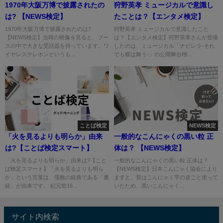
1970年大阪万博で披露されたの
狩野英孝 ミュージカルで意識し
は? 【NEWS検定】
たことは？【エンタメ検定】
1970年大阪万博で披露されたのは?
狩野英孝 ミュージカルで意識したこと
【NEWS検定】当時の映像を見ると、ブー
は？【エンタメ検定】狩野英孝さんが登場
スの中で大きな受話器を持っています。ワ
したのは、ミュージカル「ナビレラ-それ
イヤレステレホンというも...
でも蝶は舞う-」の公開舞台稽...
ことば検定
NEWS検定
「火を見るよりも明らか」由来
一般的なこんにゃくの黒い粒 正
は?【ことば検定スマート】
体は？ 【NEWS検定】
「火を見るよりも明らか」由来は?【こと
一般的なこんにゃくの黒い粒 正体は？
ば検定スマート】「火を見るよりも明ら
【NEWS検定】日本こんにゃく協会により
か」という言葉は、儒教の経典である「書
ますと、昔はこんにゃく芋の皮ごと使って
経」が由来です。 紀元前16...
いたため、黒いこんにゃく...
サイト内検索