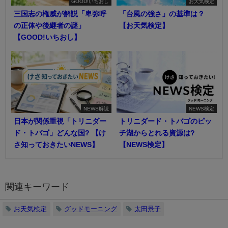
GOOD!いちおし
お天気検定
三国志の権威が解説「卑弥呼
「台風の強さ」の基準は？
の正体や後継者の謎」
【お天気検定】
【GOOD!いちおし】
NEWS解説
NEWS検定
日本が関係重視「トリニダー
トリニダード・トバゴのピッ
ド・トバゴ」どんな国? 【け
チ湖からとれる資源は?
さ知っておきたいNEWS】
【NEWS検定】
関連キーワード
お天気検定
グッドモーニング
太田景子