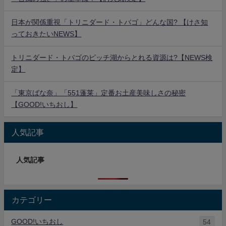
日本が関係重視「トリニダード・トバゴ」どんな国? 【けさ知
っておきたいNEWS】
トリニダード・トバゴのピッチ湖からとれる資源は?【NEWS検
定】
「東京ばな奈」「551蓬莱」定番お土産美味しさの秘密
【GOOD!いちおし】
人気記事
人気記事
カテゴリー
GOOD!いちおし
54