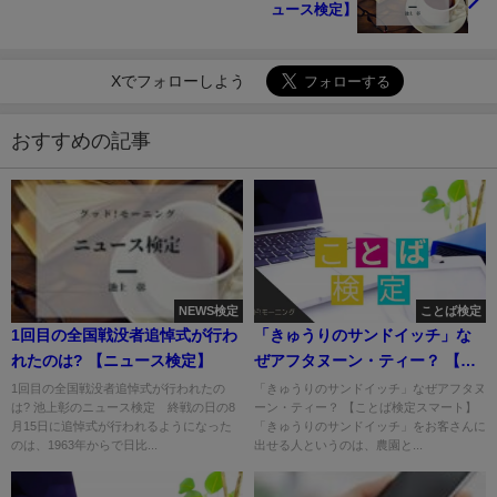
ュース検定】
Xでフォローしよう
おすすめの記事
NEWS検定
ことば検定
1回目の全国戦没者追悼式が行わ
「きゅうりのサンドイッチ」な
れたのは? 【ニュース検定】
ぜアフタヌーン・ティー？ 【こ
とば検定スマート】
1回目の全国戦没者追悼式が行われたの
「きゅうりのサンドイッチ」なぜアフタヌ
は? 池上彰のニュース検定 終戦の日の8
ーン・ティー？ 【ことば検定スマート】
月15日に追悼式が行われるようになった
「きゅうりのサンドイッチ」をお客さんに
のは、1963年からで日比...
出せる人というのは、農園と...