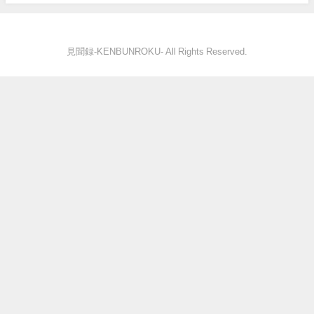
見聞録‐KENBUNROKU- All Rights Reserved.