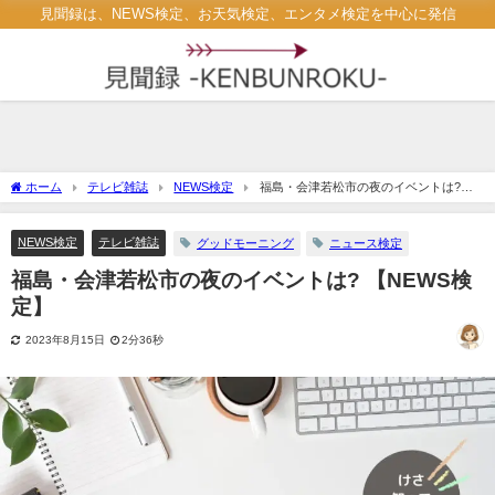
見聞録は、NEWS検定、お天気検定、エンタメ検定を中心に発信
ホーム
テレビ雑誌
NEWS検定
福島・会津若松市の夜のイベントは?
【NEWS検定】
NEWS検定
テレビ雑誌
グッドモーニング
ニュース検定
福島・会津若松市の夜のイベントは? 【NEWS検
定】
2023年8月15日
2分36秒