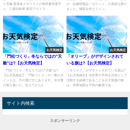
リ五輪 柔道金メダリストの角田夏実選手
が、結婚情報誌「ゼクシィ」の表紙を飾り
と、三菱自動車 新型アウトラ...
ました。撮影を終えてイン...
お天気検定
お天気検定
「門松づくり」冬ならではの"天
「オリーブ」がデザインされて
敵"は?【お天気検定】
いる旗は?【お天気検定】
「門松づくり」冬ならではの"天敵"は?
「オリーブ」がデザインされている旗は?
【お天気検定】「門松づくり」の一番のポ
【お天気検定】全世界の平和を目的として
イントは、竹の選び方にあります。水分量
活動する組織であることを示す国連の旗
の落ち着いた、生えてから2...
は、世界地図を平和の象徴であ...
サイト内検索
スポンサーリンク