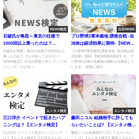
NEWS検定
注目NEWS
石破氏が鳥取～東京の往復で
プロ野球2軍本拠地 誘致合戦 -自
1000回以上乗ったのは？
治体は経済効果に期待-【NEWS
【NEWS検定】
独自取材】
石破氏が鳥取～東京の往復で1000回以上
プロ野球2軍本拠地 誘致合戦 -自治体は経
乗ったのは？ 【けさ知っておきたい!
済効果に期待-【NEWS独自取材】今、プ
NEWS検定】 今日の問題と答え グッド!モ
ロ野球の2軍の本拠地の移転が活発化して
ーニング「けさ知っ...
います。 誘致に成功...
エンタメ検定
エンタメ検定
江口洋介 イベントで起きたハプ
藤田ニコル 結婚相手に許しても
ニングは？【エンタメ検定】
らいたいことは? 【エンタメ検
定】
江口洋介 イベントで起きたハプニング
藤田ニコル 結婚相手に許してもらいたい
は？【エンタメ検定】江口洋介さんが、パ
ことは? 【エンタメ検定】藤田ニコルさん