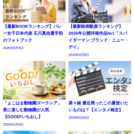
【最新BOOKランキング】バレ
【最新映画動員ランキング】
ー女子日本代表 石川真佑選手初
2026年公開洋画作品№1「スパ
のフォトブック
イダーマン:ブランド・ニュー・
デイ」
2026年8月8日
2026年8月8日
「よこはま動物園ズーラシア」
菜々緒 最近買ったこの夏使いた
夜に楽しむ動物園が人気
いものは？【エンタメ検定】
【GOOD!いちおし】
2026年8月8日
2026年8月8日