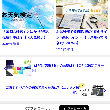
「富岡八幡宮」とゆかりが深い
お盆帰省で要確認 親の"衰えサイ
伝統行事は？【お天気検定】
ン"確認ポイント 【けさ知ってお
きたいNEWS】
2026年8月8日
2026年8月8日
「はだしで逃げる」の意味は? 【ことば検定スマー
ト】
広瀬すず バスケの練習で培った力は? 【エンタメ検
定】
Xでフォローしよう