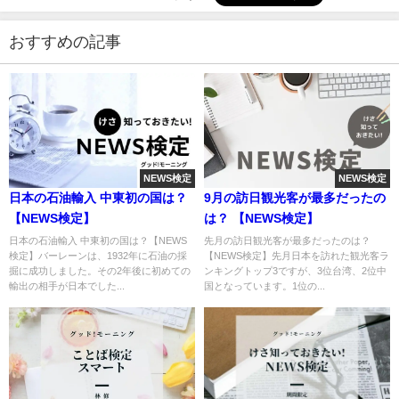
おすすめの記事
NEWS検定
NEWS検定
日本の石油輸入 中東初の国は？
9月の訪日観光客が最多だったの
【NEWS検定】
は？ 【NEWS検定】
日本の石油輸入 中東初の国は？【NEWS
先月の訪日観光客が最多だったのは？
検定】バーレーンは、1932年に石油の採
【NEWS検定】先月日本を訪れた観光客ラ
掘に成功しました。その2年後に初めての
ンキングトップ3ですが、3位台湾、2位中
輸出の相手が日本でした...
国となっています。1位の...