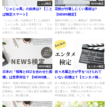
ことば検定
NEWS検定
「じゃじゃ馬」の由来は? 【こと
花粉が付着しにくい素材は?
ば検定スマート】
【NEWS検定】
「じゃじゃ馬」の由来は?【ことば検定】
花粉が付着しにくい素材は? 【NEWS検
「じゃじゃ馬」は元々日本語です。「じゃ
定】素材ごとに花粉がどれぐらい付くのか
じゃ」の語源は、「じやじや」だとする説
という花粉付着率についてです。綿の花粉
が有力で、その意味はワンワ...
付着率を基準の「100」...
NEWS検定
エンタメ検定
日本の「領海とEEZを合わせた面
佐々木蔵之介が手をつけられて
積」は世界何位？ 【NEWS検
いない目標は？【エンタメ検
定】
定】
日本の「領海とEEZを合わせた面積」は世
佐々木蔵之介が手をつけられていない目標
界何位？ 【NEWS検定】領海とEEZの合
は？【エンタメ検定】佐々木蔵之介さん、
計面積は、傾向として海と接する距離が長
見上愛さん、武豊さんが日本ダービーの
かったり、島の数が多...
PR発表会に登場。そこで、蔵...