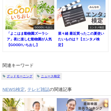
GOOD!いちおし
エンタメ検定
「よこはま動物園ズーラシ
菜々緒 最近買ったこの夏使い
ア」夜に楽しむ動物園が人気
たいものは？【エンタメ検
【GOOD!いちおし】
定】
関連キーワード
グッドモーニング
ニュース検定
NEWS検定
,
テレビ雑誌
の関連記事