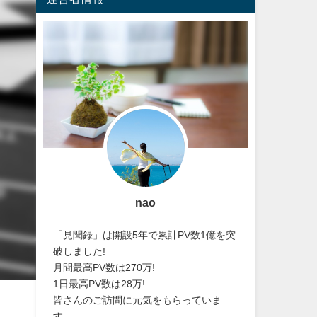
nao
「見聞録」は開設5年で累計PV数1億を突
破しました!
月間最高PV数は270万!
1日最高PV数は28万!
皆さんのご訪問に元気をもらっていま
す。