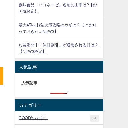
創味食品「ハコネーゼ」名前の由来は?【お
天気検定】
最大45㎞ お盆渋滞攻略のカギは？【けさ知
っておきたいNEWS】
お盆期間中「休日割引」が適用される日は？
【NEWS検定】
人気記事
人気記事
カテゴリー
GOOD!いちおし
51