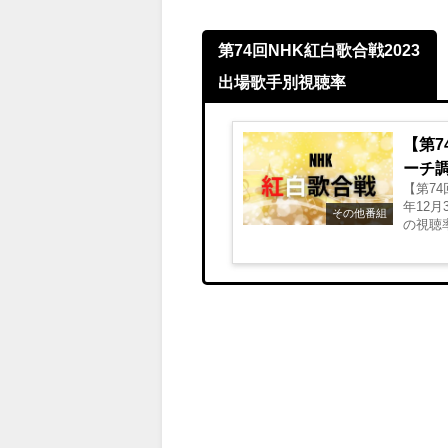
第74回NHK紅白歌合戦2023
出場歌手別視聴率
【第7
ーチ調
【第74
年12
その他番組
の視聴