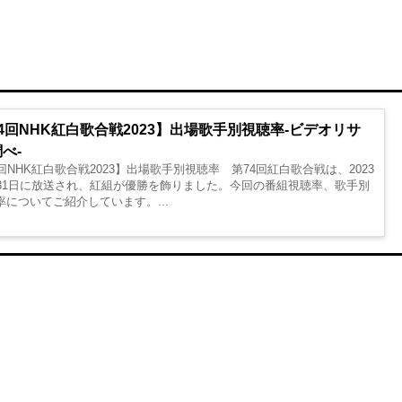
4回NHK紅白歌合戦2023】出場歌手別視聴率-ビデオリサ
べ-
回NHK紅白歌合戦2023】出場歌手別視聴率 第74回紅白歌合戦は、2023
月31日に放送され、紅組が優勝を飾りました。今回の番組視聴率、歌手別
率についてご紹介しています。...