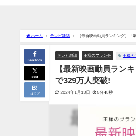
ホーム
テレビ雑誌
【最新映画動員ランキング】「劇場版
テレビ雑誌
王様のブランチ
王様の
Facebook
【最新映画動員ランキン
post
で329万人突破!
2024年1月13日
5分48秒
はてブ