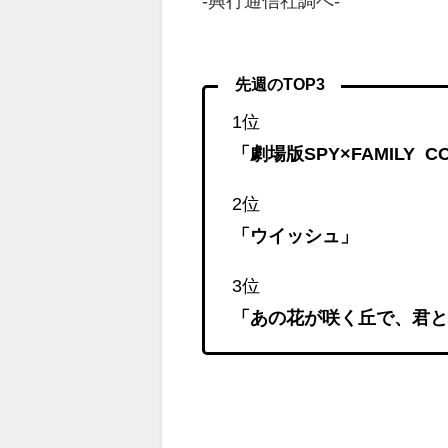
-興行通信社調べ-
先週のTOP3
1位
「劇場版SPY×FAMILY CO
2位
「ウイッシュ」
3位
「あの花が咲く丘で、君