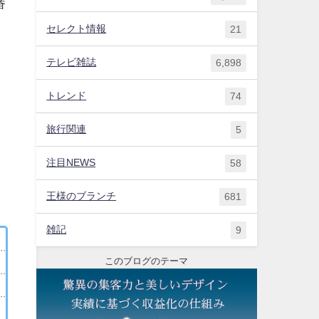
番
セレクト情報
21
テレビ雑誌
6,898
トレンド
74
旅行関連
5
注目NEWS
58
王様のブランチ
681
雑記
9
このブログのテーマ