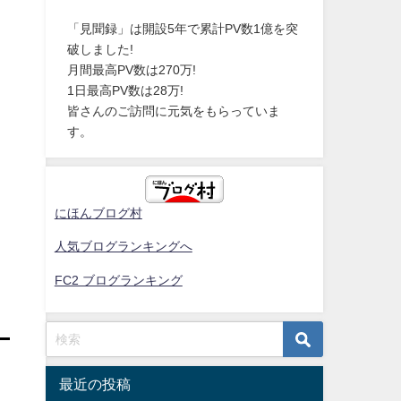
「見聞録」は開設5年で累計PV数1億を突
破しました!
月間最高PV数は270万!
1日最高PV数は28万!
皆さんのご訪問に元気をもらっていま
す。
にほんブログ村
人気ブログランキングへ
FC2 ブログランキング
最近の投稿