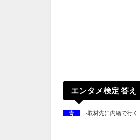
エンタメ検定 答え
青
-取材先に内緒で行く