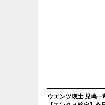
ウエンツ瑛士 児嶋一
【エンタメ検定】今