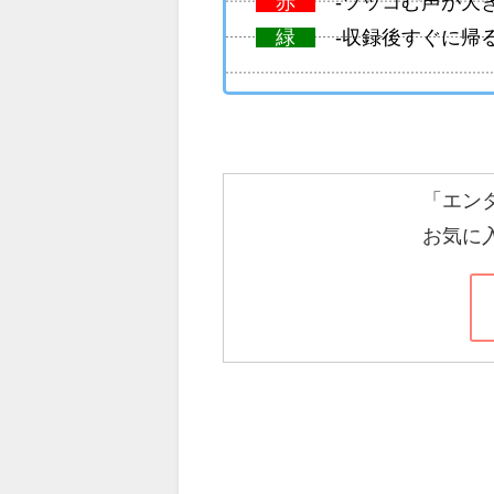
赤
-ツッコむ声が大
緑
-収録後すぐに帰
「エン
お気に