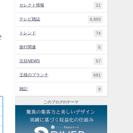
ま
セレクト情報
21
テレビ雑誌
6,893
トレンド
74
そ
旅行関連
5
注目NEWS
57
王様のブランチ
681
雑記
9
このブログのテーマ