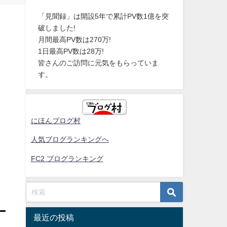
「見聞録」は開設5年で累計PV数1億を突
破しました!
月間最高PV数は270万!
1日最高PV数は28万!
皆さんのご訪問に元気をもらっていま
す。
にほんブログ村
人気ブログランキングへ
FC2 ブログランキング
最近の投稿