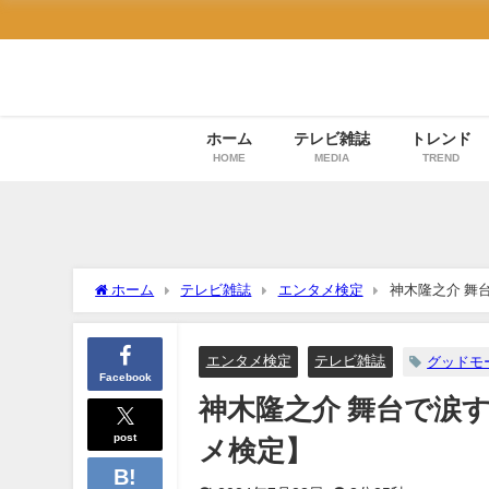
ホーム
テレビ雑誌
トレンド
HOME
MEDIA
TREND
ホーム
テレビ雑誌
エンタメ検定
神木隆之介 舞
エンタメ検定
テレビ雑誌
グッドモ
Facebook
神木隆之介 舞台で涙
post
メ検定】