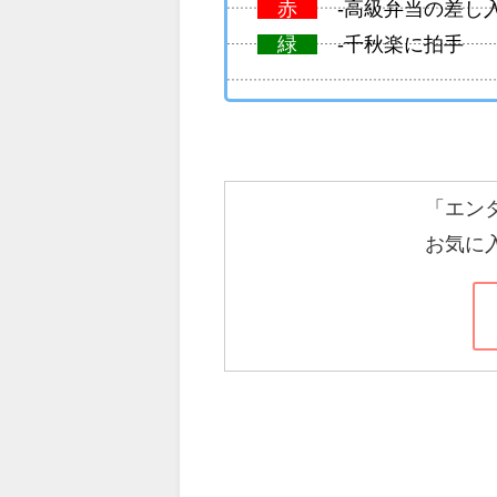
赤
-高級弁当の差し
緑
-千秋楽に拍手
「エン
お気に