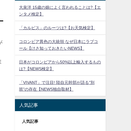
大泉洋 15歳の娘によく言われることは?【エ
ンタメ検定】
「カルピス」のルーツは?【お天気検定】
コロンビア異色の大統領 なぜ日本にラブコ
が
ール【けさ知っておきたいNEWS】
ま
日本がコロンビアから50%以上輸入するもの
は?【NEWS検定】
「VIVANT」で注目! 陸自元幹部が語る"別
班"の存在【NEWS独自取材】
人気記事
人気記事