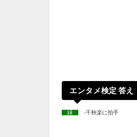
エンタメ検定 答え
緑
-千秋楽に拍手