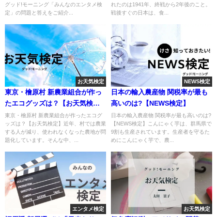
グッド!モーニング「みんなのエンタメ検
れたのは1941年、終戦から2年後のこと。
定」の問題と答えをご紹介...
戦後すぐの日本は、食...
お天気検定
NEWS検定
東京・檜原村 新農業組合が作っ
日本の輸入農産物 関税率が最も
たエコグッズは？【お天気検
高いのは?【NEWS検定】
定】
東京・檜原村 新農業組合が作ったエコグ
日本の輸入農産物 関税率が最も高いのは?
ッズは？【お天気検定】近年、村では農業
【NEWS検定】こんにゃく芋は、群馬県で
する人が減り、使われなくなった農地が問
9割も生産されています。生産者を守るた
題化しています。そんな中、...
めにこんにゃく芋で、農...
エンタメ検定
お天気検定