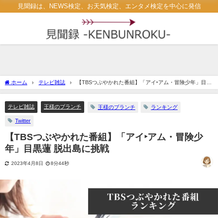
見聞録は、NEWS検定、お天気検定、エンタメ検定を中心に発信
ホーム
テレビ雑誌
【TBSつぶやかれた番組】「アイ‣アム・冒険少年」目黒
蓮 脱出島に挑戦
テレビ雑誌
王様のブランチ
王様のブランチ
ランキング
Twitter
【TBSつぶやかれた番組】「アイ‣アム・冒険少
年」目黒蓮 脱出島に挑戦
2023年4月8日
8分44秒