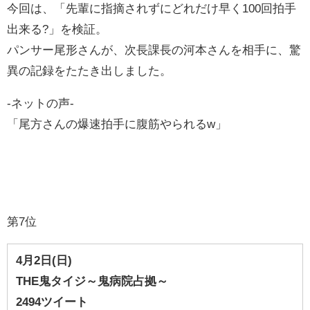
今回は、「先輩に指摘されずにどれだけ早く100回拍手
出来る?」を検証。
パンサー尾形さんが、次長課長の河本さんを相手に、驚
異の記録をたたき出しました。
-ネットの声-
「尾方さんの爆速拍手に腹筋やられるw」
第7位
4
月2
日(日
)
THE鬼タイジ～鬼病院占拠～
2494ツイート