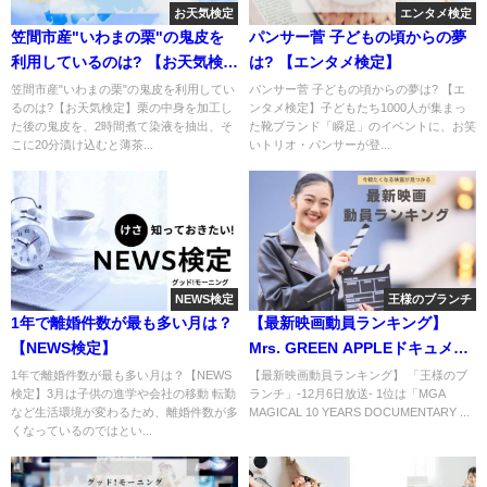
お天気検定
エンタメ検定
笠間市産"いわまの栗"の鬼皮を
パンサー菅 子どもの頃からの夢
利用しているのは? 【お天気検
は? 【エンタメ検定】
定】
笠間市産"いわまの栗"の鬼皮を利用してい
パンサー菅 子どもの頃からの夢は? 【エ
るのは?【お天気検定】栗の中身を加工し
ンタメ検定】子どもたち1000人が集まっ
た後の鬼皮を、2時間煮て染液を抽出、そ
た靴ブランド「瞬足」のイベントに、お笑
こに20分漬け込むと薄茶...
いトリオ・パンサーが登...
NEWS検定
王様のブランチ
1年で離婚件数が最も多い月は？
【最新映画動員ランキング】
【NEWS検定】
Mrs. GREEN APPLEドキュメン
タリー&ライブがTOP3に!
1年で離婚件数が最も多い月は？【NEWS
【最新映画動員ランキング】 「王様のブ
検定】3月は子供の進学や会社の移動 転勤
ランチ」-12月6日放送- 1位は「MGA
など生活環境が変わるため、離婚件数が多
MAGICAL 10 YEARS DOCUMENTARY ...
くなっているのではとい...