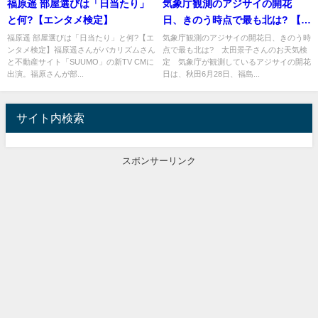
福原遥 部屋選びは「日当たり」
気象庁観測のアジサイの開花
と何?【エンタメ検定】
日、きのう時点で最も北は? 【お
天気検定】
福原遥 部屋選びは「日当たり」と何?【エ
気象庁観測のアジサイの開花日、きのう時
ンタメ検定】福原遥さんがバカリズムさん
点で最も北は? 太田景子さんのお天気検
と不動産サイト「SUUMO」の新TV CMに
定 気象庁が観測しているアジサイの開花
出演。福原さんが部...
日は、秋田6月28日、福島...
サイト内検索
スポンサーリンク