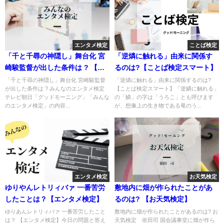
エンタメ検定
ことば検定
「千と千尋の神隠し」舞台化 宮
「逆燐に触れる」由来に関係す
崎駿監督が出した条件は ? 【エ
るのは?【ことば検定スマート】
ンタメ検定】
「千と千尋の神隠し」舞台化 宮崎駿監督
「逆燐に触れる」由来に関係するのは?
が出した条件は ? みんなのエンタメ検定
【ことば検定スマート】「逆鱗に触れる」
テレビ朝日「グッドモーニング」「みんな
の「鱗」の字は「うろこ」とも呼びます
のエンタメ検定」の内容...
が、想像上の生き物である竜のう...
エンタメ検定
お天気検定
ゆりやんレトリィバァ 一番苦労
敷地内に畑が作られたことがあ
したことは？【エンタメ検定】
るのは? 【お天気検定】
ゆりあんレトリィバァ 一番苦労したこと
敷地内に畑が作られたことがあるのは? お
は？ 【エンタメ検定】今日の問題と答え
天気検定 依田司 国会議事堂に畑が作ら