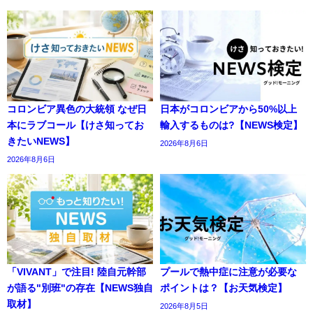
コロンビア異色の大統領 なぜ日
日本がコロンビアから50%以上
本にラブコール【けさ知ってお
輸入するものは?【NEWS検定】
きたいNEWS】
2026年8月6日
2026年8月6日
「VIVANT」で注目! 陸自元幹部
プールで熱中症に注意が必要な
が語る"別班"の存在【NEWS独自
ポイントは？【お天気検定】
取材】
2026年8月5日