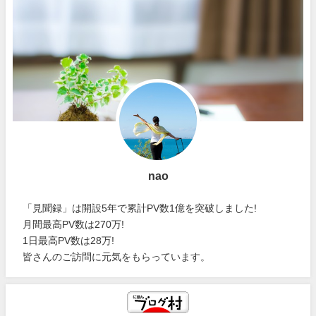
nao
「見聞録」は開設5年で累計PV数1億を突破しました!
月間最高PV数は270万!
1日最高PV数は28万!
皆さんのご訪問に元気をもらっています。