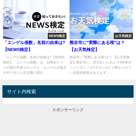
NEWS検定
お天気検定
「エンゲル係数」名前の由来は?
熊谷市に"実際にある桜"は？
【NEWS検定】
【お天気検定】
「エンゲル係数」名前の由来は?【NEWS
熊谷市に"実際にある桜"は？ 【お天気検
検定】「エンゲル係数」は、19世紀ドイ
定】熊谷市に、荒川沿いにおよそ500本の
ツの統計学者エルンスト・エンゲルが論文
ソメイヨシノが2キロにわたり植えられて
の中で示した生活費に関す...
いる熊谷桜堤があります...
サイト内検索
スポンサーリンク