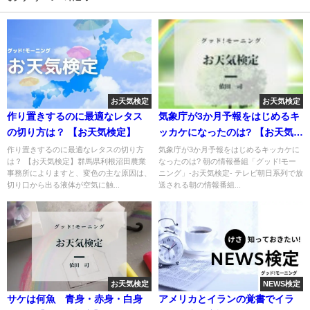
お天気検定
お天気検定
作り置きするのに最適なレタス
気象庁が3か月予報をはじめるキ
の切り方は？ 【お天気検定】
ッカケになったのは? 【お天気検
定】
作り置きするのに最適なレタスの切り方
気象庁が3か月予報をはじめるキッカケに
は？ 【お天気検定】群馬県利根沼田農業
なったのは? 朝の情報番組「グッド!モー
事務所によりますと、変色の主な原因は、
ニング」-お天気検定- テレビ朝日系列で放
切り口から出る液体が空気に触...
送される朝の情報番組...
お天気検定
NEWS検定
サケは何魚 青身・赤身・白身
アメリカとイランの覚書でイラ