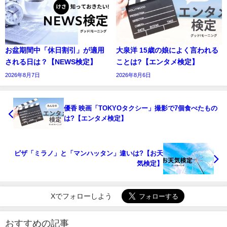
お盆期間中「休日割引」が適用
大泉洋 15歳の娘によく言われる
される日は？【NEWS検定】
ことは?【エンタメ検定】
2026年8月7日
2026年8月6日
優香 映画「TOKYOタクシー」撮影で7個食べたもの
は?【エンタメ検定】
ピザ「ミラノ」と「マンハッタン」違いは?【お天
気検定】
Xでフォローしよう
おすすめの記事