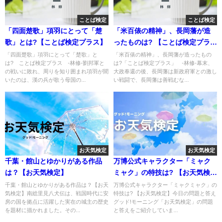
ことば検定
ことば検定
「四面楚歌」項羽にとって「楚
「米百俵の精神」、長岡藩が造
歌」とは?【ことば検定プラス】
ったものは? 【ことば検定プラ
ス】
「四面楚歌」項羽にとって「楚歌」と
「米百俵の精神」、長岡藩が造ったもの
は? ことば検定プラス -林修-劉邦軍と
は?「ことば検定プラス」 -林修-幕末、
の戦いに敗れ、周りを知り囲まれ項羽が聞
大政奉還の後、長岡藩は新政府軍との激し
いたのは、漢の兵が歌う母国の...
い戦闘で、長岡藩は善戦むな...
お天気検定
お天気検定
千葉・館山とゆかりがある作品
万博公式キャラクター「ミャク
は？【お天気検定】
ミャク」の特技は? 【お天気検
定】
千葉・館山とゆかりがある作品は？【お天
万博公式キャラクター「ミャクミャク」の
気検定】南総里見八犬伝は、戦国時代に安
特技は? 【お天気検定】今日の問題と答え
房の国を拠点に活躍した実在の城主の歴史
グッド!モーニング「お天気検定」の問題
を題材に描かれました。その...
と答えをご紹介していま...