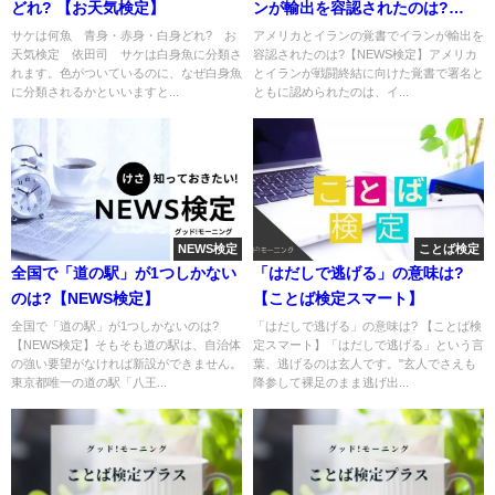
どれ? 【お天気検定】
ンが輸出を容認されたのは?
【NEWS検定】
サケは何魚 青身・赤身・白身どれ? お
アメリカとイランの覚書でイランが輸出を
天気検定 依田司 サケは白身魚に分類さ
容認されたのは?【NEWS検定】アメリカ
れます。色がついているのに、なぜ白身魚
とイランが戦闘終結に向けた覚書で署名と
に分類されるかといいますと...
ともに認められたのは、イ...
NEWS検定
ことば検定
全国で「道の駅」が1つしかない
「はだしで逃げる」の意味は?
のは?【NEWS検定】
【ことば検定スマート】
全国で「道の駅」が1つしかないのは?
「はだしで逃げる」の意味は? 【ことば検
【NEWS検定】そもそも道の駅は、自治体
定スマート】「はだしで逃げる」という言
の強い要望がなければ新設ができません。
葉、逃げるのは玄人です。"玄人でさえも
東京都唯一の道の駅「八王...
降参して裸足のまま逃げ出...