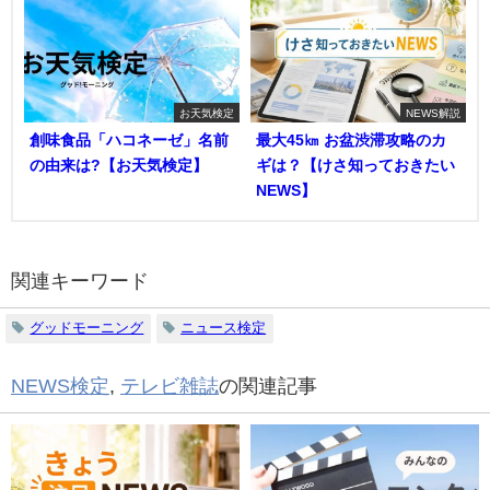
お天気検定
NEWS解説
創味食品「ハコネーゼ」名前
最大45㎞ お盆渋滞攻略のカ
の由来は?【お天気検定】
ギは？【けさ知っておきたい
NEWS】
関連キーワード
グッドモーニング
ニュース検定
NEWS検定
,
テレビ雑誌
の関連記事